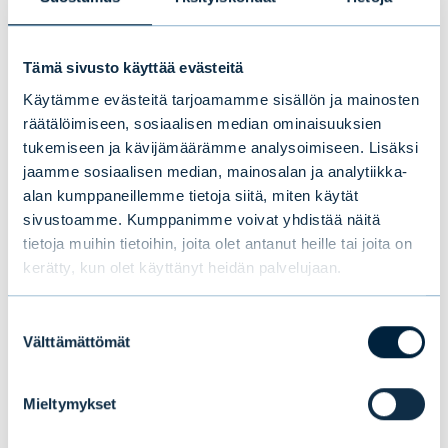
Kiinteistöt
Tämä sivusto käyttää evästeitä
”Kiinteistömarkkina on kääntymässä
Käytämme evästeitä tarjoamamme sisällön ja mainosten
nousuun pitkään jatkuneen hiljaiselon
räätälöimiseen, sosiaalisen median ominaisuuksien
jälkeen, ja tuotto-odotukset ovat lähivuosille
tukemiseen ja kävijämäärämme analysoimiseen. Lisäksi
jaamme sosiaalisen median, mainosalan ja analytiikka-
keskimääräistä korkeammat.” –
Tero
alan kumppaneillemme tietoja siitä, miten käytät
Tuominen
, Head of Real Estate
sivustoamme. Kumppanimme voivat yhdistää näitä
tietoja muihin tietoihin, joita olet antanut heille tai joita on
Lue lisää kiinteistösijoituksista
kerätty, kun olet käyttänyt heidän palvelujaan.
Suostumuksen
Välttämättömät
valinta
Tämä saattaa myös
Mieltymykset
kiinnostaa sinua