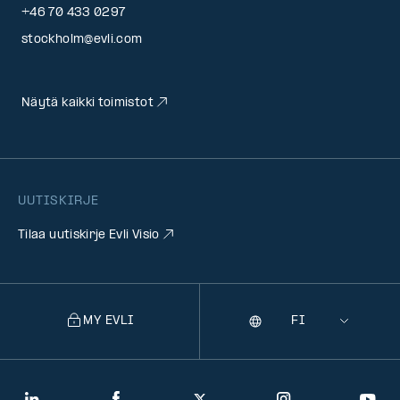
+46 70 433 0297
stockholm@evli.com
Näytä kaikki toimistot
UUTISKIRJE
Tilaa uutiskirje Evli Visio
MY EVLI
Kieli
Selecting
a
language