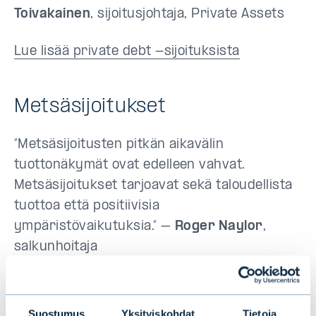
Toivakainen
, sijoitusjohtaja, Private Assets
Lue lisää private debt -sijoituksista
Metsäsijoitukset
”Metsäsijoitusten pitkän aikavälin
tuottonäkymät ovat edelleen vahvat.
Metsäsijoitukset tarjoavat sekä taloudellista
tuottoa että positiivisia
ympäristövaikutuksia.” –
Roger Naylor
,
salkunhoitaja
Lue lisää metsäsijoituksista
Suostumus
Yksityiskohdat
Tietoja