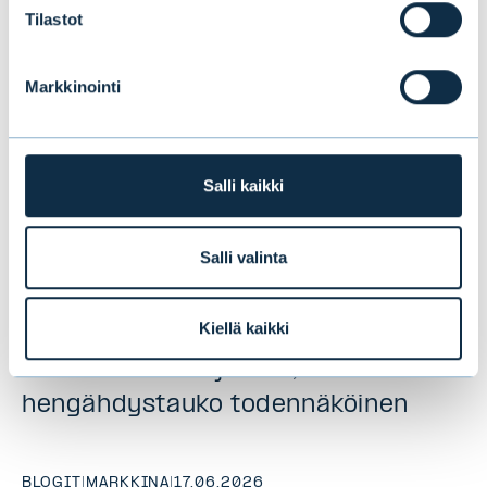
Tilastot
Markkinointi
Salli kaikki
Salli valinta
Kiellä kaikki
Puolivälikatsaus 2026:
Nousumarkkina jatkuu, mutta
hengähdystauko todennäköinen
BLOGIT
|
MARKKINA
|
17.06.2026