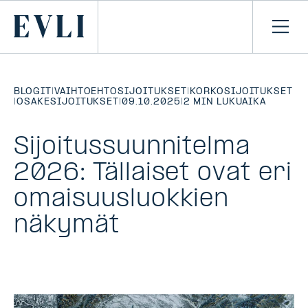
SIIRRY
SISÄLTÖÖN
Primary
Avaa
navi
BLOGIT
|
VAIHTOEHTOSIJOITUKSET
|
KORKOSIJOITUKSET
|
OSAKESIJOITUKSET
|
09.10.2025
|
2 MIN LUKUAIKA
Sijoitussuunnitelma
2026: Tällaiset ovat eri
omaisuusluokkien
näkymät