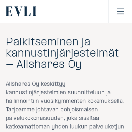
SIIRRY
SISÄLTÖÖN
Primary
Avaa
navi
Palkitseminen ja
kannustin­järjestelmät
- Allshares Oy
Allshares Oy keskittyy
kannustinjärjestelmien suunnitteluun ja
hallinnointiin vuosikymmenten kokemuksella.
Tarjoamme johtavan pohjoismaisen
palvelukokonaisuuden, joka sisältää
katkeamattoman yhden luukun palveluketjun