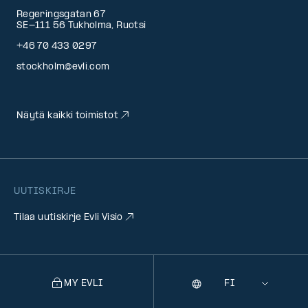
Regeringsgatan 67
SE-111 56 Tukholma, Ruotsi
+46 70 433 0297
stockholm@evli.com
Näytä kaikki toimistot
UUTISKIRJE
Tilaa uutiskirje Evli Visio
MY EVLI
Kieli
Selecting
a