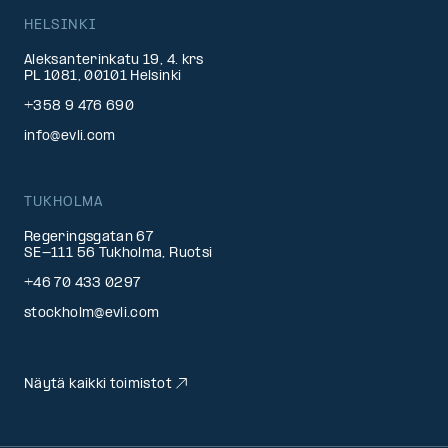
HELSINKI
Aleksanterinkatu 19, 4. krs
PL 1081, 00101 Helsinki
+358 9 476 690
info@evli.com
TUKHOLMA
Regeringsgatan 67
SE-111 56 Tukholma, Ruotsi
+46 70 433 0297
stockholm@evli.com
Näytä kaikki toimistot