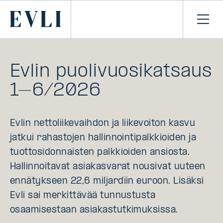
SIIRRY
SISÄLTÖÖN
Primary
Avaa
navi
Evlin puolivuosikatsaus
1–6/2026
Evlin nettoliikevaihdon ja liikevoiton kasvu
jatkui rahastojen hallinnointipalkkioiden ja
tuottosidonnaisten palkkioiden ansiosta.
Hallinnoitavat asiakasvarat nousivat uuteen
ennätykseen 22,6 miljardiin euroon. Lisäksi
Evli sai merkittävää tunnustusta
osaamisestaan asiakastutkimuksissa.