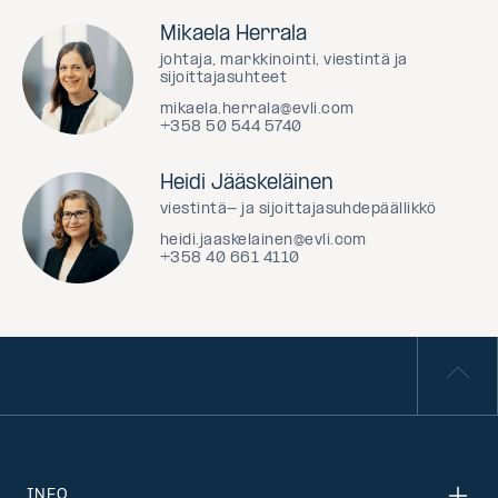
Mikaela Herrala
johtaja, markkinointi, viestintä ja
sijoittajasuhteet
mikaela.herrala@evli.com
+358 50 544 5740
Heidi Jääskeläinen
viestintä- ja sijoittajasuhdepäällikkö
heidi.jaaskelainen@evli.com
+358 40 661 4110
INFO