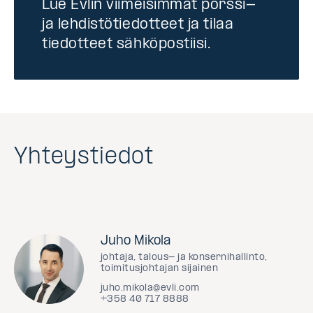
Lue Evlin viimeisimmät pörssi-
ja lehdistötiedotteet ja tilaa
tiedotteet sähköpostiisi.
Yhteystiedot
Juho Mikola
johtaja, talous- ja konsernihallinto,
toimitusjohtajan sijainen
juho.mikola@evli.com
+358 40 717 8888