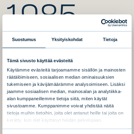
1985
Suostumus
Yksityiskohdat
Tietoja
Perustettu vuonna 1985
Tämä sivusto käyttää evästeitä
Käytämme evästeitä tarjoamamme sisällön ja mainosten
2015
räätälöimiseen, sosiaalisen median ominaisuuksien
tukemiseen ja kävijämäärämme analysoimiseen. Lisäksi
jaamme sosiaalisen median, mainosalan ja analytiikka-
alan kumppaneillemme tietoja siitä, miten käytät
sivustoamme. Kumppanimme voivat yhdistää näitä
Listattu Nasdaq Helsingin päälistalle 2015
tietoja muihin tietoihin, joita olet antanut heille tai joita on
kerätty, kun olet käyttänyt heidän palvelujaan.