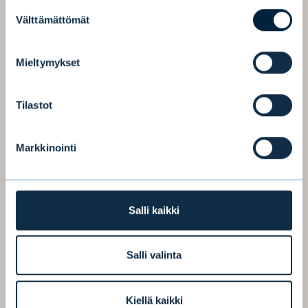
Suostumuksen
Välttämättömät
22,6
valinta
Mieltymykset
Hallinnoitavat asiakasvarat 22,6 miljardia
Tilastot
euroa
Markkinointi
3.
Salli kaikki
Salli valinta
Kolmanneksi suurin rahastoyhtiö Suomessa
Kiellä kaikki