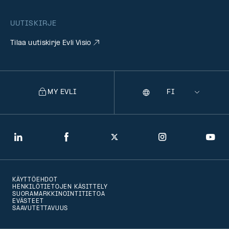
UUTISKIRJE
Tilaa uutiskirje Evli Visio
MY EVLI
Kieli
Selecting
a
language
will
LinkedIn
Facebook
Twitter
Instagram
You
navigate
to
KÄYTTÖEHDOT
that
HENKILÖTIETOJEN KÄSITTELY
SUORAMARKKINOINTITIETOA
version
EVÄSTEET
SAAVUTETTAVUUS
of
the