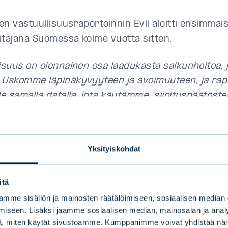
en vastuullisuusraportoinnin Evli aloitti ensimmäi
itajana Suomessa kolme vuotta sitten.
lisuus on olennainen osa laadukasta salkunhoitoa, j
 Uskomme läpinäkyvyyteen ja avoimuuteen, ja ra
lle samalla datalla, jota käytämme sijoituspäätöste
elenius.
prosessi faktorirahasto
Yksityiskohdat
itä
ktorirahastoissa sijoituspäätöksiin integroitiin väh
jo kolme vuotta sitten, ja viime vuonna sitä laajenn
mme sisällön ja mainosten räätälöimiseen, sosiaalisen median
iseen. Lisäksi jaamme sosiaalisen median, mainosalan ja analy
valtaisemmaksi ESG-lähestymistavaksi, jossa käy
, miten käytät sivustoamme. Kumppanimme voivat yhdistää näitä t
mista että parhaiden yhtiöiden valintaa toimialoje