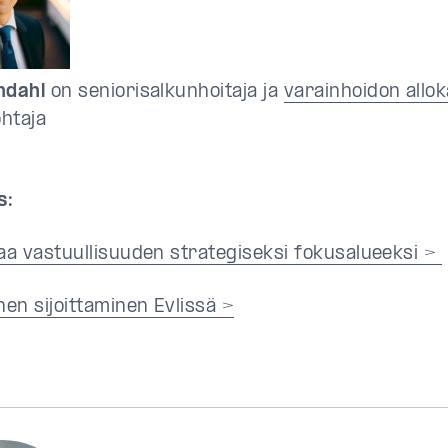
ndahl
on seniorisalkunhoitaja ja
varainhoidon allo
htaja
s:
taa vastuullisuuden strategiseksi fokusalueeksi
>
nen sijoittaminen Evlissä >