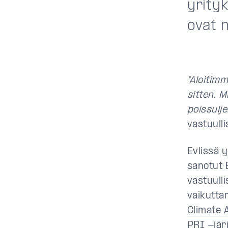
yrityk
ovat 
"Aloitimm
sitten. M
poissulje
vastuull
Evlissä y
sanotut 
vastuull
vaikutta
Climate 
PRI
-jär