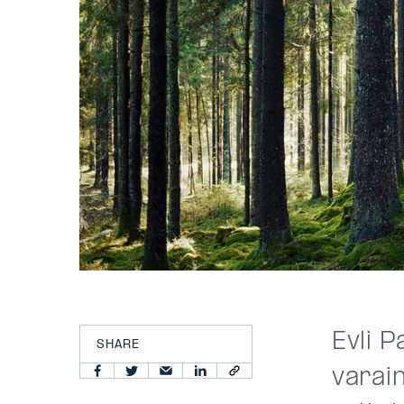
Evli P
SHARE
varain