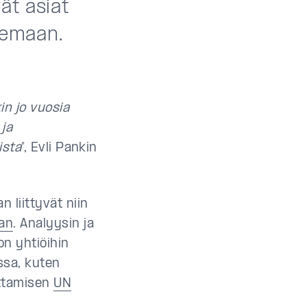
ät asiat
semaan.
in jo vuosia
 ja
ista
”, Evli Pankin
 liittyvät niin
aan
. Analyysin ja
on yhtiöihin
ssa, kuten
ittamisen
UN