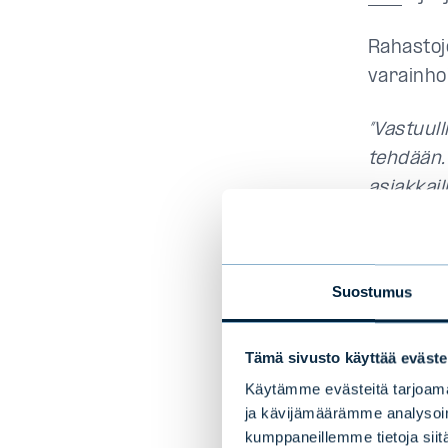
Rahastoj
varainho
”Vastuul
tehdään.
asiakkai
kertoo H
ESG-
Suostumus
Tämä sivusto käyttää eväste
”Evlin fa
prosessi 
Käytämme evästeitä tarjoama
ja kävijämäärämme analysoim
kokonais
kumppaneillemme tietoja siitä
poissulke