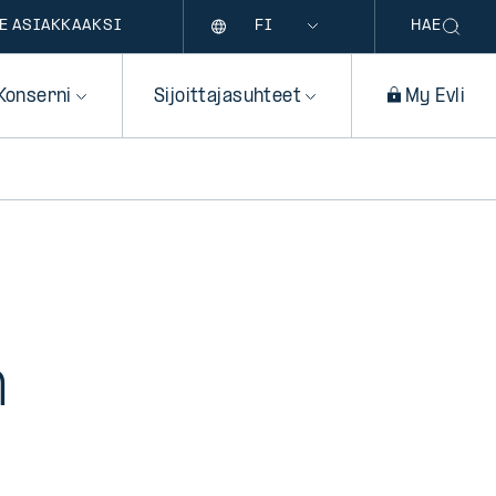
Kieli
E ASIAKKAAKSI
HAE
Konserni
Sijoittajasuhteet
My Evli
n