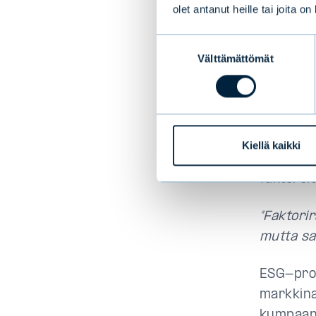
olet antanut heille tai joita o
on toimi
saavat k
Suostumuksen
Välttämättömät
valinta
johtaja
P
Evli lans
Osakefak
ovat akat
Kiellä kaikki
sijoittaj
faktorei
”Faktori
mutta sam
ESG-pros
markkina
kumpaank