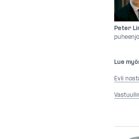
Peter Li
puheenjo
Lue myö
Evli nos
Vastuulli