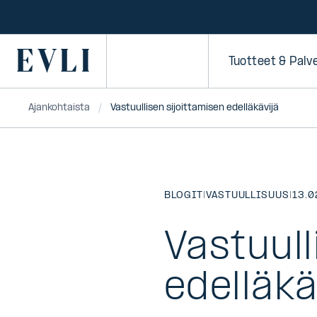
SIIRRY
SISÄLTÖÖN
Primary
Tuotteet & Palv
Ajankohtaista
Vastuullisen sijoittamisen edelläkävijä
BLOGIT
|
VASTUULLISUUS
|
13.0
Vastuull
edelläkä