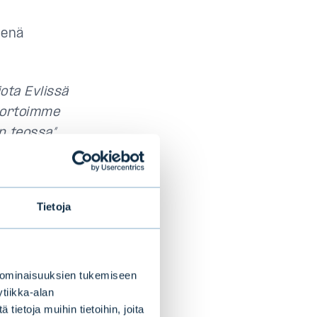
senä
ota Evlissä
portoimme
n teossa”
,
issa
Tietoja
ähiilinen
ettiin
 ominaisuuksien tukemiseen
tiikka-alan
tetään sekä
ietoja muihin tietoihin, joita
n sisällä. Tämä