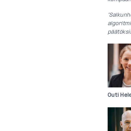
”Salkunh
algoritmi
päätöksis
Outi Hel