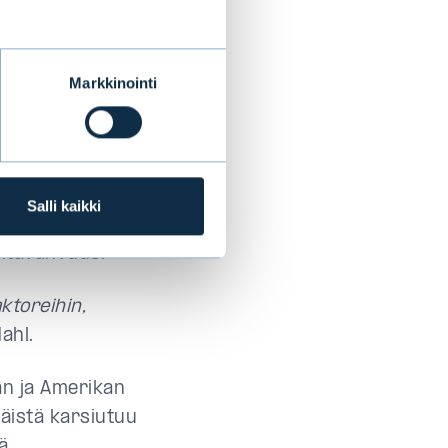
tykset, jotka
orirahastojen
Markkinointi
n
ja
Evli
015. Faktorit
vat tuottaneet
Salli kaikki
yttämiä
intavahvuus.
ktoreihin,
ahl.
an ja Amerikan
näistä karsiutuu
ä.