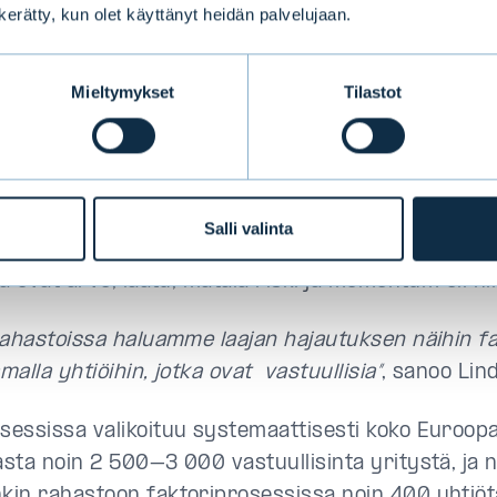
n kerätty, kun olet käyttänyt heidän palvelujaan.
nut tehokkaasti, ja salkussamme painottuvat ne yri
orkean vastuullisuusarvosanan”
, sanoo Evlin fakt
Mieltymykset
Tilastot
eter Lindahl
.
eerasi faktorirahastot,
Evli Osakefaktori Euroopa
tori USA
:n, ensimmäisenä Pohjoismaissa vuonna 2
eemisesti todennettuja lisäarvon lähteitä, jotka o
Salli valinta
ille paremmin kuin markkinat keskimäärin. Evlin kä
ta ovat arvo, laatu, matala riski ja momentum eli h
rahastoissa haluamme laajan hajautuksen näihin fa
alla yhtiöihin, jotka ovat vastuullisia”
, sanoo Lind
essissa valikoituu systemaattisesti koko Euroop
sta noin 2 500–3 000 vastuullisinta yritystä, ja 
in rahastoon faktoriprosessissa noin 400 yhtiöt