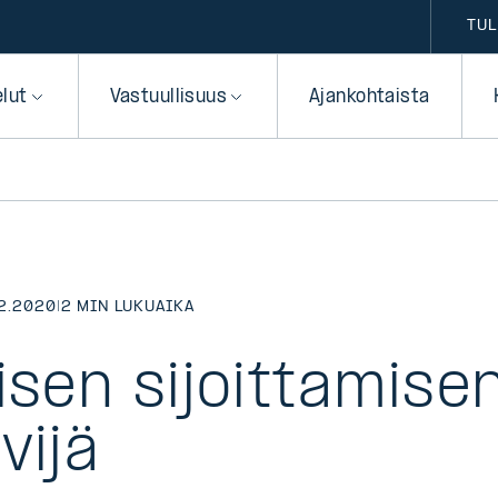
TUL
elut
Vastuullisuus
Ajankohtaista
2.2020
|
2 MIN LUKUAIKA
isen sijoittamise
vijä