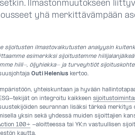
setkin. llmastonmuutokseen liittyv
nousseet yhä merkittävämpään a
e sijoitusten ilmastovaikutusten analyysin kuitenk
ittaamme esimerkiksi sijoitustemme hiilijalanjälkeä
mme hiili-, öljyhiekka- ja turveyhtiöt sijoituskohte
isuusjohtaja
Outi Helenius
kertoo.
mpäristöön, yhteiskuntaan ja hyvään hallintotapaan
ESG-tekijät on integroitu kaikkeen
sijoitustoimint
isuustekijöiden seurannan lisäksi tärkeä merkitys 
misella yksin sekä yhdessä muiden sijoittajien kan
Action 100+
-aloitteessa tai YK:n vastuullisen sijo
jestön kautta.