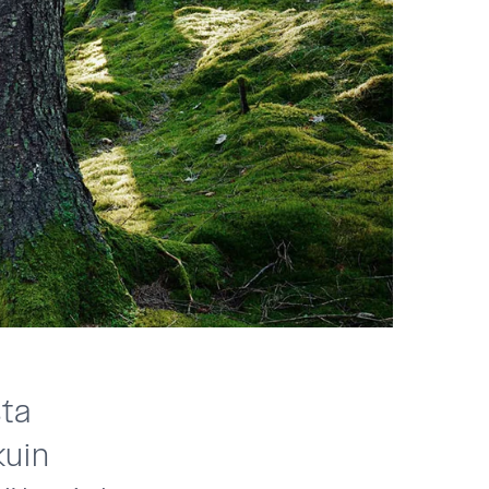
sta
kuin