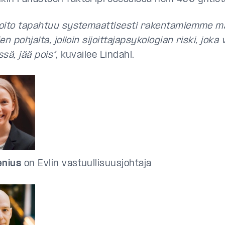
oito tapahtuu systemaattisesti rakentamiemme mal
en pohjalta, jolloin sijoittajapsykologian riski, joka 
sä, jää pois”
, kuvailee Lindahl.
enius
on Evlin
vastuullisuusjohtaja