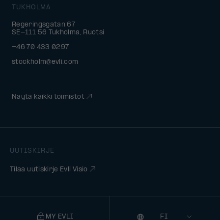
TUKHOLMA
Regeringsgatan 67
SE-111 56 Tukholma, Ruotsi
+46 70 433 0297
stockholm@evli.com
Näytä kaikki toimistot
UUTISKIRJE
Tilaa uutiskirje Evli Visio
MY EVLI
Kieli
Selecting