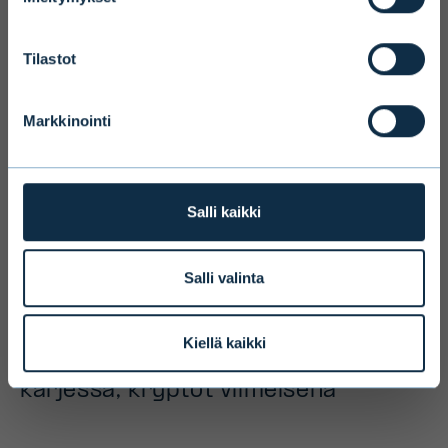
ammattimainen sijoittaja tai minulla on
riittävä ymmärrys vaihtoehtoisista
Tilastot
sijoitusrahastoista (AIF) ja niiden
sijoitustoiminnasta.
Markkinointi
HYVÄKSYN
Salli kaikki
POISTU
Salli valinta
Uusi tutkimus paljastaa
suomalaisten sijoittajien suosikit:
Kiellä kaikki
osakkeet ja perinteiset rahastot
kärjessä, kryptot viimeisenä