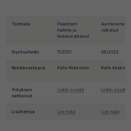
Toimiala
Päästöjen
Aurinkoenergi
hallinta ja
ratkaisut
testausratkaisut
Sijoitushetki
11/2021
06/2022
Kohdevastaava
Kalle Kekkonen
Kalle Kekkone
Yrityksen
Linkki sivuille
Linkki sivuille
nettisivut
Lisätietoja
Lue lisää
Lue lisää