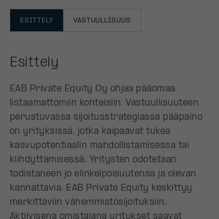
ESITTELY
VASTUULLISUUS
Esittely
EAB Private Equity Oy ohjaa pääomaa
listaamattomiin kohteisiin. Vastuullisuuteen
perustuvassa sijoitusstrategiassa pääpaino
on yrityksissä, jotka kaipaavat tukea
kasvupotentiaalin mahdollistamisessa tai
kiihdyttämisessä. Yritysten odotetaan
todistaneen jo elinkelpoisuutensa ja olevan
kannattavia. EAB Private Equity keskittyy
merkittäviin vähemmistösijoituksiin.
Aktiivisena omistajana yritykset saavat