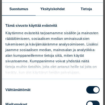
Maantieteellinen fokus
Suomi
Suostumus
Yksityiskohdat
Tietoja
Sijoituskohteet
Listaamattomat yritykset
Vain ammattimaiset
Tämä sivusto käyttää evästeitä
sijoittajat
Rahaston kulut ja muut täydentävät tiedot saatavissa rahaston
Käytämme evästeitä tarjoamamme sisällön ja mainosten
avaintietoesitteestä.
räätälöimiseen, sosiaalisen median ominaisuuksien
Pitkän sijoitushorisontin ja korkean
tukemiseen ja kävijämäärämme analysoimiseen. Lisäksi
riskin vuoksi Evlin vaihtoehtoiset
jaamme sosiaalisen median, mainosalan ja analytiikka-
sijoitusrahastot on tarkoitettu
alan kumppaneillemme tietoja siitä, miten käytät
ammattimaisille ja rajoitetulle joukolle ei-
sivustoamme. Kumppanimme voivat yhdistää näitä
tietoja muihin tietoihin, joita olet antanut heille tai joita on
ammattimaisia asiakkaita, jotka tekevät
kerätty, kun olet käyttänyt heidän palvelujaan.
vähintään 100 000 euron sijoituksen ja
joilla katsotaan olevan riittävä
Aiheeseen liittyvät
Suostumuksen
ymmärrys rahastosta ja sen
Välttämättömät
valinta
artikkelit
sijoitustoiminnasta.
Vahvistan täten, että olen
Mieltymykset