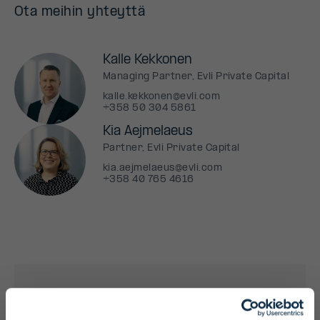
Ota meihin yhteyttä
Kalle Kekkonen
Managing Partner, Evli Private Capital
kalle.kekkonen@evli.com
+358 50 304 5861
Kia Aejmelaeus
Partner, Evli Private Capital
kia.aejmelaeus@evli.com
+358 40 765 4616
Rahasto (AIF)
EAB Private Equity