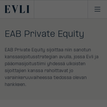
SIIRRY
SISÄLTÖÖN
Primary
Avaa
navi
EAB Private Equity
EAB Private Equity sijoittaa niin sanotun
kanssasijoitusstrategian avulla, jossa Evli ja
pääomasijoitustiimi yhdessä ulkoisten
sijoittajien kanssa rahoittavat jo
varainkeruuvaiheessa tiedossa olevan
hankkeen.