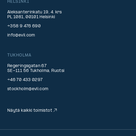
HELSINKI
Aleksanterinkatu 19, 4. krs
PL 1081, 00101 Helsinki
+358 9 476 690
info@evli.com
TUKHOLMA
Regeringsgatan 67
SE-111 56 Tukholma, Ruotsi
+46 70 433 0297
stockholm@evli.com
Näytä kaikki toimistot