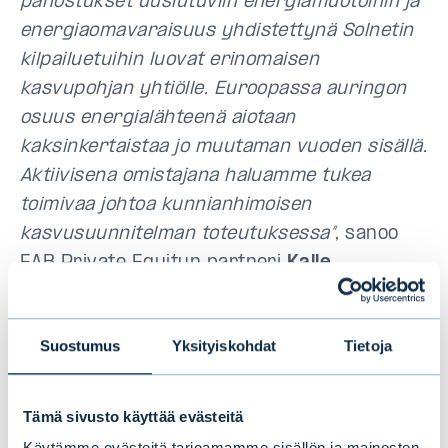
panostukset uusiutuviin energiamuotoihin ja
energiaomavaraisuus yhdistettynä Solnetin
kilpailuetuihin luovat erinomaisen
kasvupohjan yhtiölle. Euroopassa auringon
osuus energialähteenä aiotaan
kaksinkertaistaa jo muutaman vuoden sisällä.
Aktiivisena omistajana haluamme tukea
toimivaa johtoa kunnianhimoisen
kasvusuunnitelman toteutuksessa”
, sanoo
EAB Private Equityn partneri
Kalle
Kekkonen
.
Suostumus
Yksityiskohdat
Tietoja
”Sijoituksemme Solnetiin edistää
erinomaisesti Tesin Uusiutuva energia ja
energiatehokkuus -vaikuttavuusteemaa ja
Tämä sivusto käyttää evästeitä
kestävän kehityksen tavoitteita. Se tukee
Käytämme evästeitä tarjoamamme sisällön ja mainosten