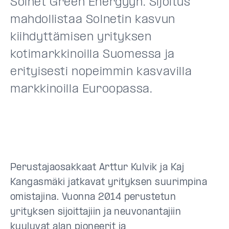
Solnet Green Energyyn. Sijoitus
mahdollistaa Solnetin kasvun
kiihdyttämisen yrityksen
kotimarkkinoilla Suomessa ja
erityisesti nopeimmin kasvavilla
markkinoilla Euroopassa.
Perustajaosakkaat Arttur Kulvik ja Kaj
Kangasmäki jatkavat yrityksen suurimpina
omistajina. Vuonna 2014 perustetun
yrityksen sijoittajiin ja neuvonantajiin
kuuluvat alan pioneerit ja