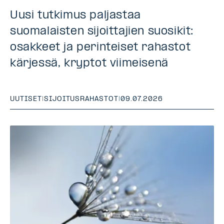
Uusi tutkimus paljastaa
suomalaisten sijoittajien suosikit:
osakkeet ja perinteiset rahastot
kärjessä, kryptot viimeisenä
UUTISET
|
SIJOITUSRAHASTOT
|
09.07.2026