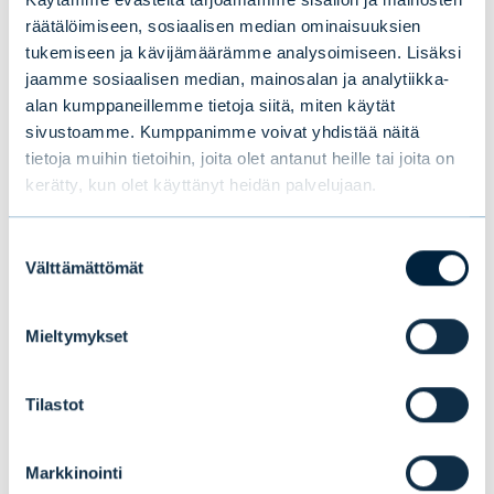
myös hiilineutraaliuden ja
räätälöimiseen, sosiaalisen median ominaisuuksien
energiaomavaraisuuden saavuttamista
tukemiseen ja kävijämäärämme analysoimiseen. Lisäksi
jaamme sosiaalisen median, mainosalan ja analytiikka-
Suomessa ja Euroopassa. Haluamme olla
alan kumppaneillemme tietoja siitä, miten käytät
vauhdittamassa Solnetin vahvaa kasvua ja
sivustoamme. Kumppanimme voivat yhdistää näitä
kansainvälistymistä eurooppalaisilla
tietoja muihin tietoihin, joita olet antanut heille tai joita on
avainmarkkinoilla”
, sanoo Tesin sijoitusjohtaja
kerätty, kun olet käyttänyt heidän palvelujaan.
Heli Kerminen
.
Suostumuksen
Välttämättömät
valinta
Lisätietoja:
Mieltymykset
Kalle Kekkonen, Managing partner, EAB
Tilastot
Private Equity Oy, p. +358 50 304 5861,
kalle.kekkonen@evli.com
Markkinointi