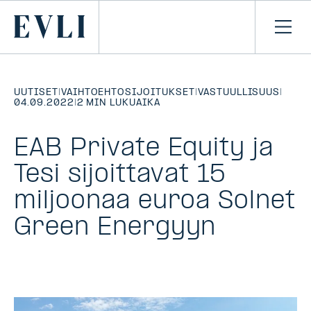
SIIRRY
SISÄLTÖÖN
Primary
Avaa
navi
UUTISET
|
VAIHTOEHTOSIJOITUKSET
|
VASTUULLISUUS
|
04.09.2022
|
2 MIN LUKUAIKA
EAB Private Equity ja
Tesi sijoittavat 15
miljoonaa euroa Solnet
Green Energyyn