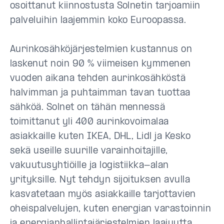
osoittanut kiinnostusta Solnetin tarjoamiin
palveluihin laajemmin koko Euroopassa.
Aurinkosähköjärjestelmien kustannus on
laskenut noin 90 % viimeisen kymmenen
vuoden aikana tehden aurinkosähköstä
halvimman ja puhtaimman tavan tuottaa
sähköä. Solnet on tähän mennessä
toimittanut yli 400 aurinkovoimalaa
asiakkaille kuten IKEA, DHL, Lidl ja Kesko
sekä useille suurille varainhoitajille,
vakuutusyhtiöille ja logistiikka-alan
yrityksille. Nyt tehdyn sijoituksen avulla
kasvatetaan myös asiakkaille tarjottavien
oheispalvelujen, kuten energian varastoinnin
ja energianhallintajärjestelmien laajuutta.