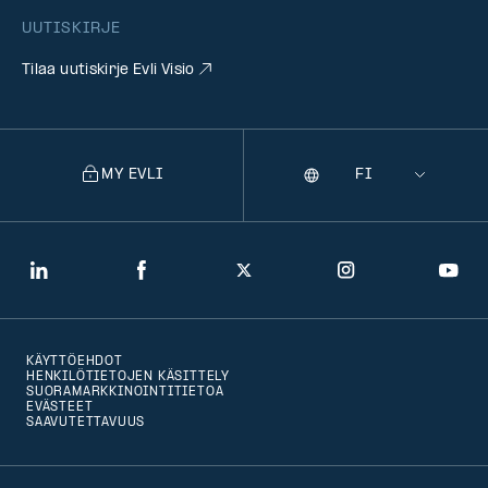
UUTISKIRJE
Tilaa uutiskirje Evli Visio
MY EVLI
Kieli
Selecting
a
language
will
LinkedIn
Facebook
Twitter
Instagram
You
navigate
to
KÄYTTÖEHDOT
that
HENKILÖTIETOJEN KÄSITTELY
SUORAMARKKINOINTITIETOA
version
EVÄSTEET
SAAVUTETTAVUUS
of
the