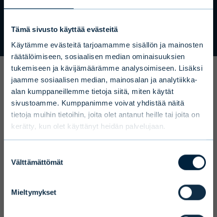
TULE ASIAKKAAKSEMME
Disclaimer
Tämä sivusto käyttää evästeitä
To ensure we serve you with the most
Käytämme evästeitä tarjoamamme sisällön ja mainosten
relevant information please select your
räätälöimiseen, sosiaalisen median ominaisuuksien
tukemiseen ja kävijämäärämme analysoimiseen. Lisäksi
language, country and investor type.
jaamme sosiaalisen median, mainosalan ja analytiikka-
Ajankohtaista
alan kumppaneillemme tietoja siitä, miten käytät
Select country
sivustoamme. Kumppanimme voivat yhdistää näitä
tietoja muihin tietoihin, joita olet antanut heille tai joita on
kerätty, kun olet käyttänyt heidän palvelujaan.
Select language
Suostumuksen
Välttämättömät
valinta
Mieltymykset
Terms and conditions