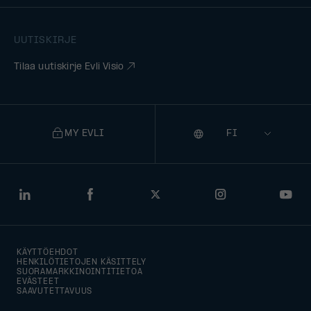
UUTISKIRJE
Tilaa uutiskirje Evli Visio
MY EVLI
Kieli
Selecting
a
language
will
LinkedIn
Facebook
Twitter
Instagram
You
navigate
to
KÄYTTÖEHDOT
that
HENKILÖTIETOJEN KÄSITTELY
SUORAMARKKINOINTITIETOA
version
EVÄSTEET
SAAVUTETTAVUUS
of