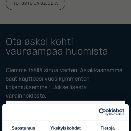
TUTUSTU JA SIJOITA
Ota askel kohti
vauraampaa huomista
Olemme täällä sinua varten. Asiakkaanamme
saat käyttöösi vuosikymmenten
kokemuksemme tuloksellisesta
varainhoidosta.
Avaa asiakkuus verkossa pankkitunnuksillasi
Primary
ja ota askel kohti vauraampaa huomista.
Suostumus
Yksityiskohdat
Tietoja