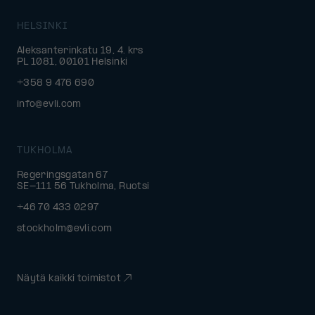
HELSINKI
Aleksanterinkatu 19, 4. krs
PL 1081, 00101 Helsinki
+358 9 476 690
info@evli.com
TUKHOLMA
Regeringsgatan 67
SE-111 56 Tukholma, Ruotsi
+46 70 433 0297
stockholm@evli.com
Näytä kaikki toimistot