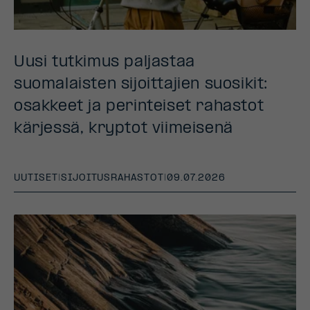
Uusi tutkimus paljastaa
suomalaisten sijoittajien suosikit:
osakkeet ja perinteiset rahastot
kärjessä, kryptot viimeisenä
UUTISET
|
SIJOITUSRAHASTOT
|
09.07.2026