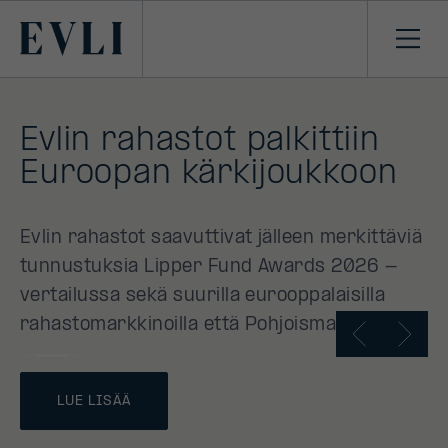
SIIRRY
SISÄLTÖÖN
Primary
Avaa
navi
Evlin rahastot palkittiin
Euroopan kärkijoukkoon
Evlin rahastot saavuttivat jälleen merkittäviä
tunnustuksia Lipper Fund Awards 2026 -
vertailussa sekä suurilla eurooppalaisilla
rahastomarkkinoilla että Pohjoismaissa.
LUE LISÄÄ