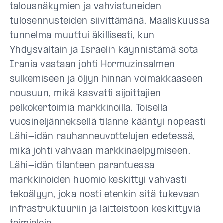
talousnäkymien ja vahvistuneiden
tulosennusteiden siivittämänä. Maaliskuussa
tunnelma muuttui äkillisesti, kun
Yhdysvaltain ja Israelin käynnistämä sota
Irania vastaan johti Hormuzinsalmen
sulkemiseen ja öljyn hinnan voimakkaaseen
nousuun, mikä kasvatti sijoittajien
pelkokertoimia markkinoilla. Toisella
vuosineljänneksellä tilanne kääntyi nopeasti
Lähi-idän rauhanneuvottelujen edetessä,
mikä johti vahvaan markkinaelpymiseen.
Lähi-idän tilanteen parantuessa
markkinoiden huomio keskittyi vahvasti
tekoälyyn, joka nosti etenkin sitä tukevaan
infrastruktuuriin ja laitteistoon keskittyviä