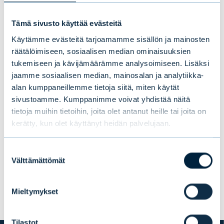
prosentissa.
Tämä sivusto käyttää evästeitä
Korkomarkkinoilla ensimmäinen
Käytämme evästeitä tarjoamamme sisällön ja mainosten
vuosineljännes oli haastava, mutta koko
räätälöimiseen, sosiaalisen median ominaisuuksien
tukemiseen ja kävijämäärämme analysoimiseen. Lisäksi
puolivuosikaudelta korkosijoitukset tuottivat
jaamme sosiaalisen median, mainosalan ja analytiikka-
positiivisesti. Valtionlainat tuottivat 1,3
alan kumppaneillemme tietoja siitä, miten käytät
prosenttia, korkeamman luottoluokituksen
sivustoamme. Kumppanimme voivat yhdistää näitä
yrityslainojen arvo nousi 1,4 prosenttia ja
tietoja muihin tietoihin, joita olet antanut heille tai joita on
matalamman luottoluokituksen high yield -
kerätty, kun olet käyttänyt heidän palvelujaan.
lainat 1,9 prosenttia. Kehittyvien
Suostumuksen
markkinoiden lainat tuottivat 1,6 prosenttia.
Välttämättömät
valinta
Päivitetty Evli Oyj:n puolivuosikatsauksen 1–
Mieltymykset
6/2026 julkistamisen yhteydessä 14.7.2026.
Tilastot