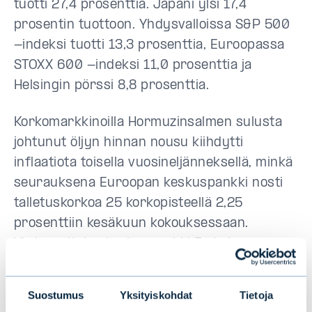
tuotti 27,4 prosenttia. Japani ylsi 17,4
prosentin tuottoon. Yhdysvalloissa S&P 500
-indeksi tuotti 13,3 prosenttia, Euroopassa
STOXX 600 -indeksi 11,0 prosenttia ja
Helsingin pörssi 8,8 prosenttia.
Korkomarkkinoilla Hormuzinsalmen sulusta
johtunut öljyn hinnan nousu kiihdytti
inflaatiota toisella vuosineljänneksellä, minkä
seurauksena Euroopan keskuspankki nosti
talletuskorkoa 25 korkopisteellä 2,25
prosenttiin kesäkuun kokouksessaan.
Yhdysvaltojen keskuspankki Fed ei
puolestaan tehnyt korkomuutoksia vuoden
ensimmäisellä puoliskolla, vaan piti
Suostumus
Yksityiskohdat
Tietoja
ohjauskoron vaihteluvälin 3,50–3,75