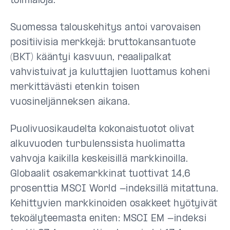
toimialoja.
Suomessa talouskehitys antoi varovaisen
positiivisia merkkejä: bruttokansantuote
(BKT) kääntyi kasvuun, reaalipalkat
vahvistuivat ja kuluttajien luottamus koheni
merkittävästi etenkin toisen
vuosineljänneksen aikana.
Puolivuosikaudelta kokonaistuotot olivat
alkuvuoden turbulenssista huolimatta
vahvoja kaikilla keskeisillä markkinoilla.
Globaalit osakemarkkinat tuottivat 14,6
prosenttia MSCI World -indeksillä mitattuna.
Kehittyvien markkinoiden osakkeet hyötyivät
tekoälyteemasta eniten: MSCI EM -indeksi