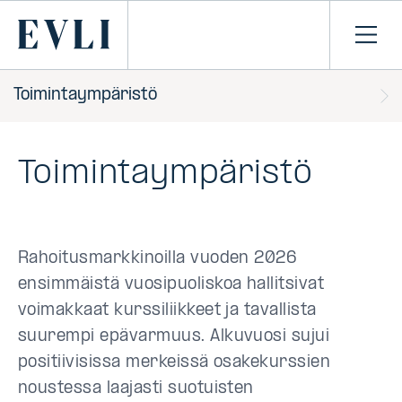
SIIRRY
SISÄLTÖÖN
Primary
Avaa
navi
Toimintaympäristö
Toimintaympäristö
Rahoitusmarkkinoilla vuoden 2026
ensimmäistä vuosipuoliskoa hallitsivat
voimakkaat kurssiliikkeet ja tavallista
suurempi epävarmuus. Alkuvuosi sujui
positiivisissa merkeissä osakekurssien
noustessa laajasti suotuisten