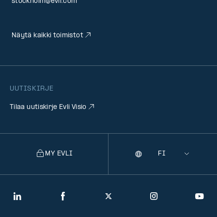
stockholm@evli.com
Näytä kaikki toimistot
UUTISKIRJE
Tilaa uutiskirje Evli Visio
MY EVLI
Kieli
Selecting
a
language
will
LinkedIn
Facebook
Twitter
Instagram
You
navigate