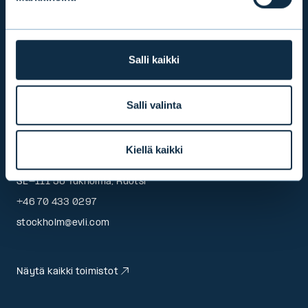
HELSINKI
Aleksanterinkatu 19, 4. krs
Salli kaikki
PL 1081, 00101 Helsinki
+358 9 476 690
info@evli.com
Salli valinta
TUKHOLMA
Kiellä kaikki
Regeringsgatan 67
SE-111 56 Tukholma, Ruotsi
+46 70 433 0297
stockholm@evli.com
Näytä kaikki toimistot