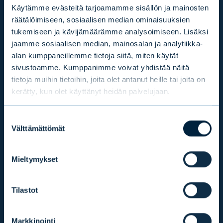
EVLI OYJ
Käytämme evästeitä tarjoamamme sisällön ja mainosten
räätälöimiseen, sosiaalisen median ominaisuuksien
Arkisin 9.00–16.30 (vaihde)
tukemiseen ja kävijämäärämme analysoimiseen. Lisäksi
+358 9 476 690
jaamme sosiaalisen median, mainosalan ja analytiikka-
etunimi.sukunimi@evli.com
alan kumppaneillemme tietoja siitä, miten käytät
sivustoamme. Kumppanimme voivat yhdistää näitä
tietoja muihin tietoihin, joita olet antanut heille tai joita on
YHTEYDENOTTOPYYNTÖ
kerätty, kun olet käyttänyt heidän palvelujaan.
Suostumuksen
SIJOITTAJAPALVELU
Välttämättömät
valinta
Arkisin 9.30–16.30
+358 9 4766 9701
Mieltymykset
info@evli.com
Tilastot
TULE ASIAKKAAKSI
Markkinointi