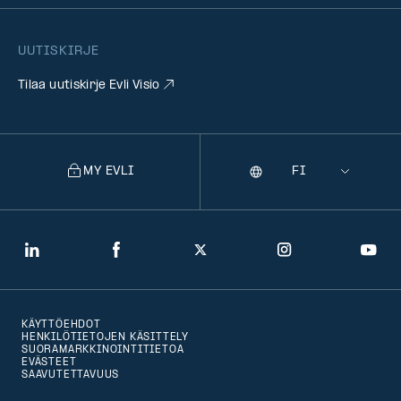
UUTISKIRJE
Tilaa uutiskirje Evli Visio
MY EVLI
Kieli
Selecting
a
language
will
LinkedIn
Facebook
Twitter
Instagram
You
navigate
to
KÄYTTÖEHDOT
that
HENKILÖTIETOJEN KÄSITTELY
SUORAMARKKINOINTITIETOA
version
EVÄSTEET
SAAVUTETTAVUUS
of