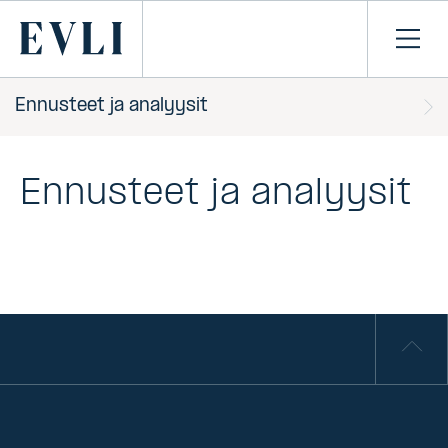
SIIRRY
SISÄLTÖÖN
Primary
Avaa
navi
Ennusteet ja analyysit
Ennusteet ja analyysit