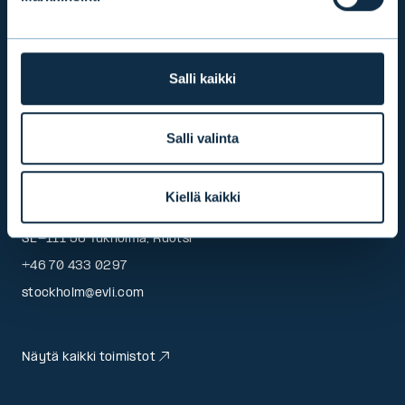
HELSINKI
Aleksanterinkatu 19, 4. krs
Salli kaikki
PL 1081, 00101 Helsinki
+358 9 476 690
info@evli.com
Salli valinta
TUKHOLMA
Kiellä kaikki
Regeringsgatan 67
SE-111 56 Tukholma, Ruotsi
+46 70 433 0297
stockholm@evli.com
Näytä kaikki toimistot