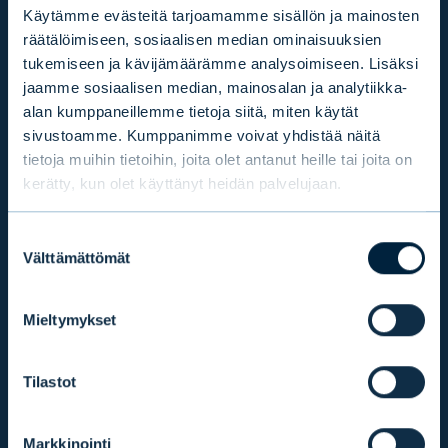
EVLI OYJ
Käytämme evästeitä tarjoamamme sisällön ja mainosten
räätälöimiseen, sosiaalisen median ominaisuuksien
Arkisin 9.00–16.30 (vaihde)
tukemiseen ja kävijämäärämme analysoimiseen. Lisäksi
+358 9 476 690
jaamme sosiaalisen median, mainosalan ja analytiikka-
etunimi.sukunimi@evli.com
alan kumppaneillemme tietoja siitä, miten käytät
sivustoamme. Kumppanimme voivat yhdistää näitä
tietoja muihin tietoihin, joita olet antanut heille tai joita on
YHTEYDENOTTOPYYNTÖ
kerätty, kun olet käyttänyt heidän palvelujaan.
Suostumuksen
SIJOITTAJAPALVELU
Välttämättömät
valinta
Arkisin 9.30–16.30
+358 9 4766 9701
Mieltymykset
info@evli.com
Tilastot
TULE ASIAKKAAKSI
Markkinointi