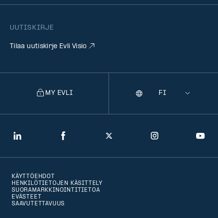
UUTISKIRJE
Tilaa uutiskirje Evli Visio
MY EVLI
Kieli
Selecting
a
language
will
LinkedIn
Facebook
Twitter
Instagram
You
navigate
to
KÄYTTÖEHDOT
that
HENKILÖTIETOJEN KÄSITTELY
SUORAMARKKINOINTITIETOA
version
EVÄSTEET
SAAVUTETTAVUUS
of