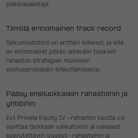
palkkiosäästöjä.
Tiimillä erinomainen track record
Salkunhoitotiimi on erittäin kokenut, ja sillä
on erinomaiset pitkän aikavälin tulokset
rahaston strategian mukaisen
sijoitusprosessin toteuttamisesta.
Pääsy ensiluokkaisiin rahastoihin ja
yhtiöihin
Evli Private Equity IV -rahaston kautta voi
sijoittaa tarkkaan valikoituihin ja vaikeasti
saavutettaviin buyout- rahastoihin ja