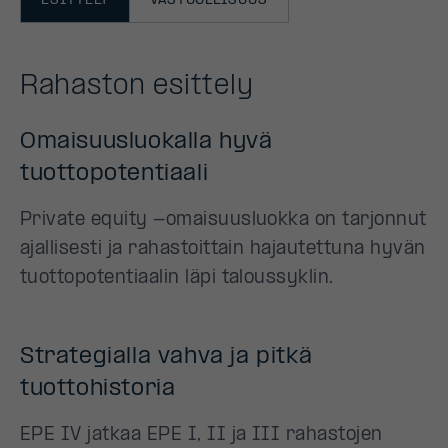
ESITTELY
VASTUULLISUUS
Rahaston esittely
Omaisuusluokalla hyvä
tuottopotentiaali
Private equity -omaisuusluokka on tarjonnut
ajallisesti ja rahastoittain hajautettuna hyvän
tuottopotentiaalin läpi taloussyklin.
Strategialla vahva ja pitkä
tuottohistoria
EPE IV jatkaa EPE I, II ja III rahastojen