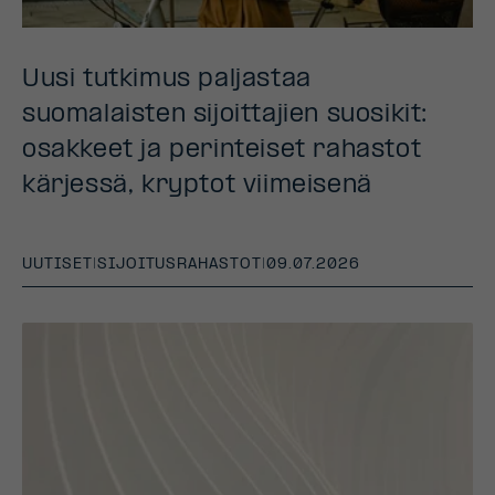
Uusi tutkimus paljastaa
suomalaisten sijoittajien suosikit:
osakkeet ja perinteiset rahastot
kärjessä, kryptot viimeisenä
UUTISET
|
SIJOITUSRAHASTOT
|
09.07.2026