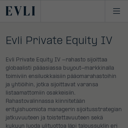
SIIRRY
SISÄLTÖÖN
Primary
Avaa
navi
Evli Private Equity IV
Evli Private Equity IV -rahasto sijoittaa
globaalisti pääasiassa buyout-markkinalla
toimiviin ensiluokkaisiin pääomarahastoihin
ja yhtiöihin, jotka sijoittavat varansa
listaamattomiin osakkeisiin.
Rahastovalinnassa kiinnitetään
erityishuomiota managerin sijoitusstrategian
jatkuvuuteen ja toistettavuuteen sekä
kykyyn luoda ylituottoa läpi taloussyklin eri