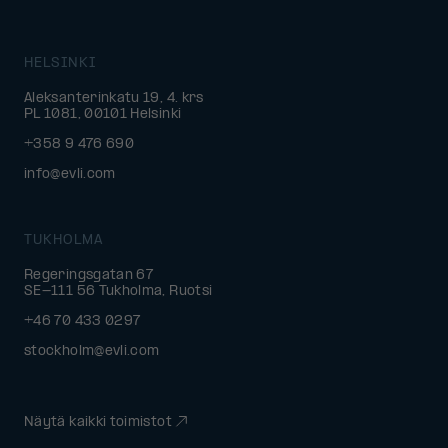
HELSINKI
Aleksanterinkatu 19, 4. krs
PL 1081, 00101 Helsinki
+358 9 476 690
info@evli.com
TUKHOLMA
Regeringsgatan 67
SE-111 56 Tukholma, Ruotsi
+46 70 433 0297
stockholm@evli.com
Näytä kaikki toimistot