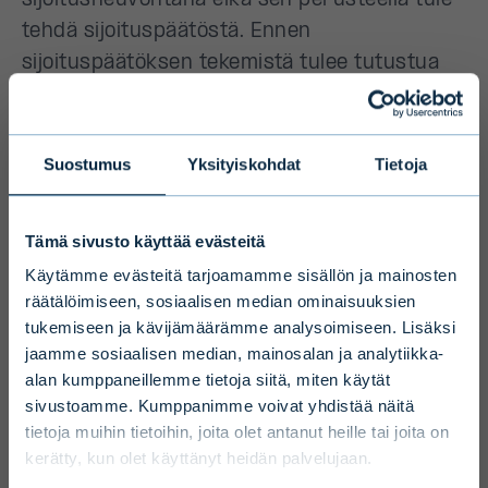
sijoitusneuvontana eikä sen perusteella tule
tehdä sijoituspäätöstä. Ennen
sijoituspäätöksen tekemistä tulee tutustua
rahaston lakisääteisiin dokumentteihin,
kuten avaintietoasiakirjaan. Tiedot ovat
saatavilla sijoitusta harkitseville Evlistä.
Suostumus
Yksityiskohdat
Tietoja
Vain ammattimaiset
Tämä sivusto käyttää evästeitä
sijoittajat
Käytämme evästeitä tarjoamamme sisällön ja mainosten
Rahasto (AIF)
Evli Private Equity IV Ky
räätälöimiseen, sosiaalisen median ominaisuuksien
Pitkän sijoitushorisontin ja korkean
tukemiseen ja kävijämäärämme analysoimiseen. Lisäksi
Juridinen rakenne
Suomalainen
riskin vuoksi Evlin vaihtoehtoiset
jaamme sosiaalisen median, mainosalan ja analytiikka-
kommandiittiyhtiö, suljettu
sijoitusrahastot on tarkoitettu
alan kumppaneillemme tietoja siitä, miten käytät
rahasto
ammattimaisille ja rajoitetulle joukolle ei-
sivustoamme. Kumppanimme voivat yhdistää näitä
Vaihtoehtorahastonhoitaja
Evli-Rahastoyhtiö Oy
tietoja muihin tietoihin, joita olet antanut heille tai joita on
ammattimaisia asiakkaita, jotka tekevät
(AIFM)
kerätty, kun olet käyttänyt heidän palvelujaan.
vähintään 100 000 euron sijoituksen ja