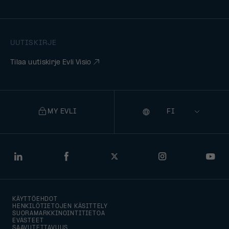
UUTISKIRJE
Tilaa uutiskirje Evli Visio
MY EVLI
Kieli
Selecting
a
language
will
LinkedIn
Facebook
Twitter
Instagram
You
navigate
to
KÄYTTÖEHDOT
that
HENKILÖTIETOJEN KÄSITTELY
SUORAMARKKINOINTITIETOA
version
EVÄSTEET
SAAVUTETTAVUUS