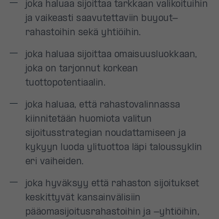
joka haluaa sijoittaa tarkkaan valikoituihin
ja vaikeasti saavutettaviin buyout-
rahastoihin sekä yhtiöihin.
joka haluaa sijoittaa omaisuusluokkaan,
joka on tarjonnut korkean
tuottopotentiaalin.
joka haluaa, että rahastovalinnassa
kiinnitetään huomiota valitun
sijoitusstrategian noudattamiseen ja
kykyyn luoda ylituottoa läpi taloussyklin
eri vaiheiden.
joka hyväksyy että rahaston sijoitukset
keskittyvät kansainvälisiin
pääomasijoitusrahastoihin ja -yhtiöihin,