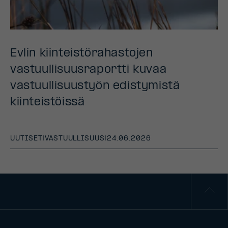
Evlin kiinteistörahastojen
vastuullisuusraportti kuvaa
vastuullisuustyön edistymistä
kiinteistöissä
UUTISET
|
VASTUULLISUUS
|
24.06.2026