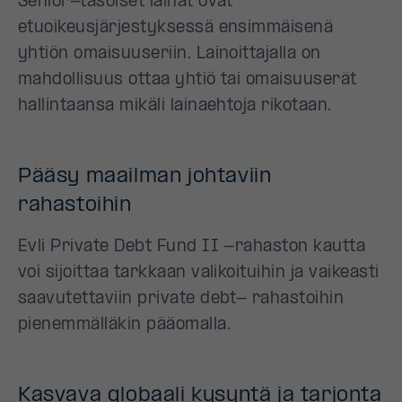
Senior-tasoiset lainat ovat
etuoikeusjärjestyksessä ensimmäisenä
yhtiön omaisuuseriin. Lainoittajalla on
mahdollisuus ottaa yhtiö tai omaisuuserät
hallintaansa mikäli lainaehtoja rikotaan.
Pääsy maailman johtaviin
rahastoihin
Evli Private Debt Fund II -rahaston kautta
voi sijoittaa tarkkaan valikoituihin ja vaikeasti
saavutettaviin private debt- rahastoihin
pienemmälläkin pääomalla.
Kasvava globaali kysyntä ja tarjonta