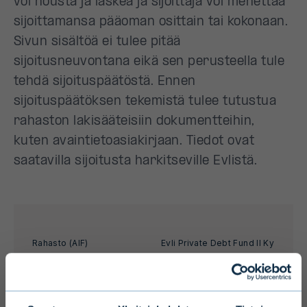
voi nousta ja laskea ja sijoittaja voi menettää
sijoittamansa pääoman osittain tai kokonaan.
Sivun sisältöä ei tulee pitää
sijoitusneuvontana eikä sen perusteella tule
tehdä sijoituspäätöstä. Ennen
sijoituspäätöksen tekemistä tulee tutustua
rahaston lakisääteisiin dokumentteihin,
kuten avaintietoasiakirjaan. Tiedot ovat
saatavilla sijoitusta harkitseville Evlistä.
Rahasto (AIF)
Evli Private Debt Fund II Ky
Juridinen rakenne
Suomalainen
kommandiittiyhtiö, suljettu
rahasto