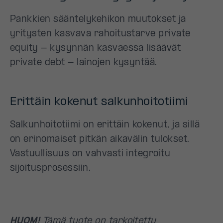
Pankkien sääntelykehikon muutokset ja
yritysten kasvava rahoitustarve private
equity - kysynnän kasvaessa lisäävät
private debt - lainojen kysyntää.
Erittäin kokenut salkunhoitotiimi
Salkunhoitotiimi on erittäin kokenut, ja sillä
on erinomaiset pitkän aikavälin tulokset.
Vastuullisuus on vahvasti integroitu
sijoitusprosessiin.
HUOM!
Tämä tuote on tarkoitettu