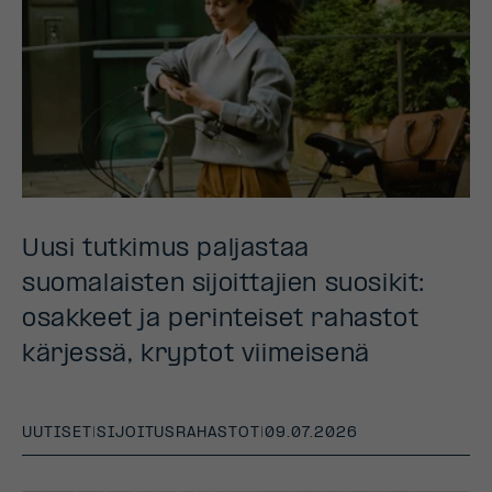
Uusi tutkimus paljastaa
suomalaisten sijoittajien suosikit:
osakkeet ja perinteiset rahastot
kärjessä, kryptot viimeisenä
UUTISET
|
SIJOITUSRAHASTOT
|
09.07.2026