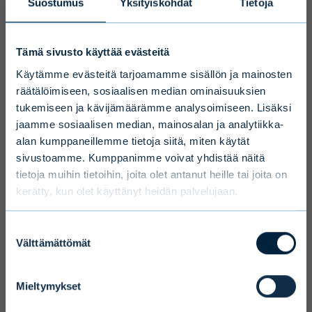
Suostumus
Yksityiskohdat
Tietoja
Vaihtoehtorahastonhoitaja
Evli-Rahastoyhtiö Oy
Vain ammattimaiset
(AIFM)
Tämä sivusto käyttää evästeitä
sijoittajat
Maantieteellinen fokus
Pohjois-Amerikka ja
Käytämme evästeitä tarjoamamme sisällön ja mainosten
Eurooppa
räätälöimiseen, sosiaalisen median ominaisuuksien
Pitkän sijoitushorisontin ja korkean
tukemiseen ja kävijämäärämme analysoimiseen. Lisäksi
riskin vuoksi Evlin vaihtoehtoiset
Sijoituskohteet
Private Debt -lainoihin
jaamme sosiaalisen median, mainosalan ja analytiikka-
sijoittavat pääomarahastot
sijoitusrahastot on tarkoitettu
alan kumppaneillemme tietoja siitä, miten käytät
(primary, secondary)
ammattimaisille ja rajoitetulle joukolle ei-
sivustoamme. Kumppanimme voivat yhdistää näitä
tietoja muihin tietoihin, joita olet antanut heille tai joita on
Strategia
Rahastojen rahasto
ammattimaisia asiakkaita, jotka tekevät
kerätty, kun olet käyttänyt heidän palvelujaan.
vähintään 100 000 euron sijoituksen ja
Toimikausi
9 vuotta
joilla katsotaan olevan riittävä
Suostumuksen
ymmärrys rahastosta ja sen
Sijoitusperiodi
2 vuotta
Välttämättömät
valinta
sijoitustoiminnasta.
Tuottotavoite
7-10 % p.a. net IRR*,
Vahvistan täten, että olen
kassavirtatavoite 4-5%
Mieltymykset
ammattimainen sijoittaja tai minulla on
valmiille salkulle.
Tuottotavoite ja