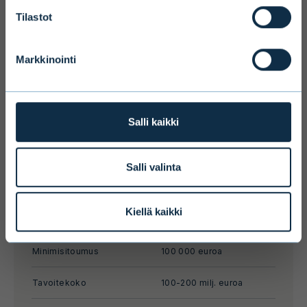
riittävä ymmärrys vaihtoehtoisista
kassavirtatuottotavoite
Tilastot
perustuvat arvioon
sijoitusrahastoista (AIF) ja niiden
sijoituksen arvon ja
sijoitustoiminnasta.
markkinaolosuhteiden
Markkinointi
kehittymisestä.
Toteutuneeseen tuottoon
vaikuttavat
sijoitustoiminnan
HYVÄKSYN
onnistuminen ja toteutunut
Salli kaikki
markkinakehitys.
Asetettua tavoiteltua
POISTU
tuottoa ei välttämättä
Salli valinta
saavuteta. Sijoituksen
arvo voi nousta ja laskea
ja sijoittaja voi menettää
sijoittamansa pääoman
Kiellä kaikki
kokonaan tai osittain.
Minimisitoumus
100 000 euroa
Tavoitekoko
100-200 milj. euroa