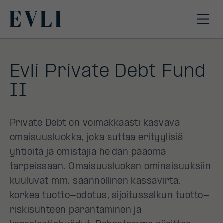
SIIRRY
SISÄLTÖÖN
Primary
Avaa
navi
Evli Private Debt Fund
II
Private Debt on voimakkaasti kasvava
omaisuusluokka, joka auttaa erityylisiä
yhtiöitä ja omistajia heidän pääoma
tarpeissaan. Omaisuusluokan ominaisuuksiin
kuuluvat mm. säännöllinen kassavirta,
korkea tuotto-odotus, sijoitussalkun tuotto-
riskisuhteen parantaminen ja