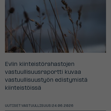
Evlin kiinteistörahastojen
vastuullisuusraportti kuvaa
vastuullisuustyön edistymistä
kiinteistöissä
UUTISET
|
VASTUULLISUUS
|
24.06.2026