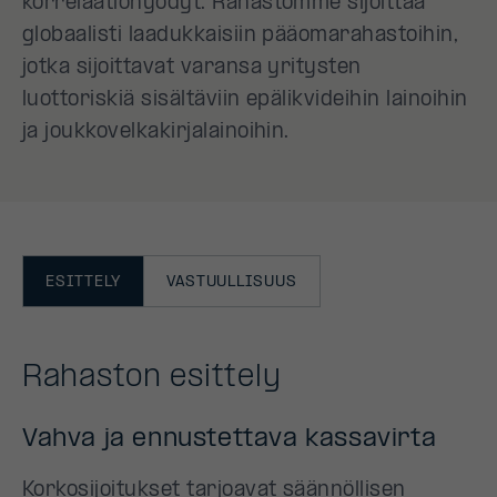
korrelaatiohyödyt. Rahastomme sijoittaa
globaalisti laadukkaisiin pääomarahastoihin,
jotka sijoittavat varansa yritysten
luottoriskiä sisältäviin epälikvideihin lainoihin
ja joukkovelkakirjalainoihin.
ESITTELY
VASTUULLISUUS
Rahaston esittely
Vahva ja ennustettava kassavirta
Korkosijoitukset tarjoavat säännöllisen