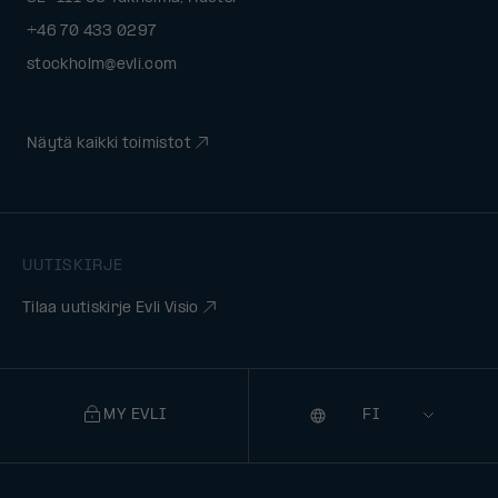
+46 70 433 0297
stockholm@evli.com
Näytä kaikki toimistot
UUTISKIRJE
Tilaa uutiskirje Evli Visio
MY EVLI
Kieli
Selecting
a
language