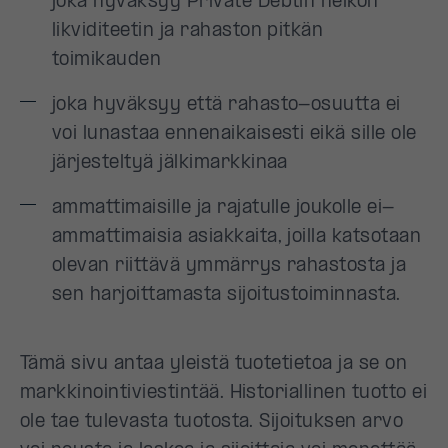
joka hyväksyy Private Debtin heikon
likviditeetin ja rahaston pitkän
toimikauden
joka hyväksyy että rahasto-osuutta ei
voi lunastaa ennenaikaisesti eikä sille ole
järjesteltyä jälkimarkkinaa
ammattimaisille ja rajatulle joukolle ei-
ammattimaisia asiakkaita, joilla katsotaan
olevan riittävä ymmärrys rahastosta ja
sen harjoittamasta sijoitustoiminnasta.
Tämä sivu antaa yleistä tuotetietoa ja se on
markkinointiviestintää. Historiallinen tuotto ei
ole tae tulevasta tuotosta. Sijoituksen arvo