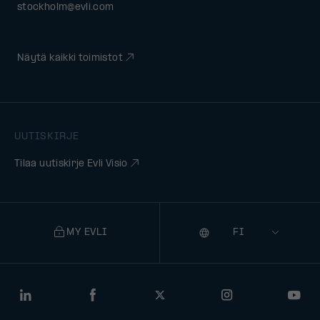
stockholm@evli.com
Näytä kaikki toimistot
UUTISKIRJE
Tilaa uutiskirje Evli Visio
MY EVLI
Kieli
Selecting
a
language
will
LinkedIn
Facebook
Twitter
Instagram
You
navigate