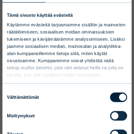
Ky
Vain ammattimaiset
Tämä sivusto käyttää evästeitä
sijoittajat
Juridinen rakenne
Suomalainen
kommandiittiyhtiö, suljettu
Käytämme evästeitä tarjoamamme sisällön ja mainosten
rahasto
räätälöimiseen, sosiaalisen median ominaisuuksien
Pitkän sijoitushorisontin ja korkean
tukemiseen ja kävijämäärämme analysoimiseen. Lisäksi
riskin vuoksi Evlin vaihtoehtoiset
Vaihtoehtorahastonhoitaja
Evli-Rahastoyhtiö Oy
jaamme sosiaalisen median, mainosalan ja analytiikka-
(AIFM)
sijoitusrahastot on tarkoitettu
alan kumppaneillemme tietoja siitä, miten käytät
ammattimaisille ja rajoitetulle joukolle ei-
sivustoamme. Kumppanimme voivat yhdistää näitä
Maantieteellinen fokus
Globaali
tietoja muihin tietoihin, joita olet antanut heille tai joita on
ammattimaisia asiakkaita, jotka tekevät
kerätty, kun olet käyttänyt heidän palvelujaan.
Sijoituskohteet
Infrastruktuurisijoituksia
vähintään 100 000 euron sijoituksen ja
tekevät pääomarahastot
joilla katsotaan olevan riittävä
(primary, secondary, co-
Suostumuksen
invest)
ymmärrys rahastosta ja sen
Välttämättömät
valinta
sijoitustoiminnasta.
Strategia
Rahastojen rahasto
Vahvistan täten, että olen
Mieltymykset
ammattimainen sijoittaja tai minulla on
Toimikausi
14 vuotta
riittävä ymmärrys vaihtoehtoisista