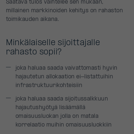
Saatava tulos vaihtelee sen mukaan,
millainen markkinoiden kehitys on rahaston
toimikauden aikana.
Minkälaiselle sijoittajalle
rahasto sopii?
joka haluaa saada vaivattomasti hyvin
hajautetun allokaation ei-listattuihin
infrastruktuurikohteisiin
joka haluaa saada sijoitussalkkuun
hajautushyötyä lisäämällä
omaisuusluokan jolla on matala
korrelaatio muihin omaisuusluokkiin