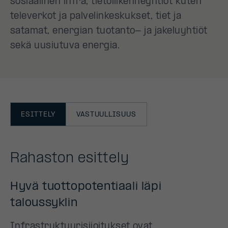
sosiaalinen infra, tietoliikenneyhtiöt kuten
televerkot ja palvelinkeskukset, tiet ja
satamat, energian tuotanto- ja jakeluyhtiöt
sekä uusiutuva energia.
ESITTELY
VASTUULLISUUS
Rahaston esittely
Hyvä tuottopotentiaali läpi
taloussyklin
Infrastruktuurisijoitukset ovat