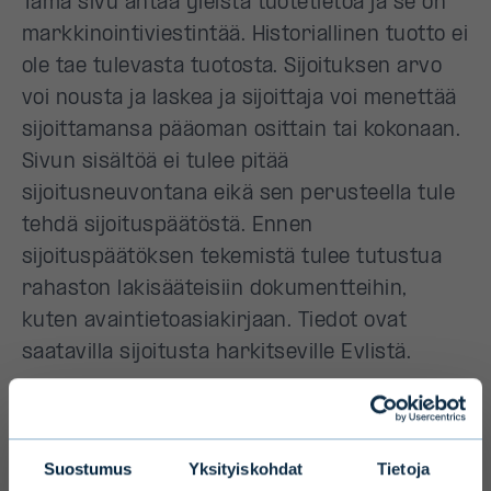
Tämä sivu antaa yleistä tuotetietoa ja se on
markkinointiviestintää. Historiallinen tuotto ei
ole tae tulevasta tuotosta. Sijoituksen arvo
voi nousta ja laskea ja sijoittaja voi menettää
sijoittamansa pääoman osittain tai kokonaan.
Sivun sisältöä ei tulee pitää
sijoitusneuvontana eikä sen perusteella tule
tehdä sijoituspäätöstä. Ennen
sijoituspäätöksen tekemistä tulee tutustua
rahaston lakisääteisiin dokumentteihin,
kuten avaintietoasiakirjaan. Tiedot ovat
saatavilla sijoitusta harkitseville Evlistä.
Suostumus
Yksityiskohdat
Tietoja
Rahasto (AIF)
Evli Infrastructure Fund I