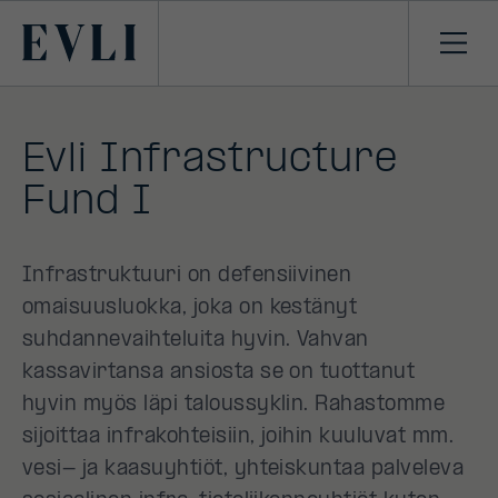
SIIRRY
SISÄLTÖÖN
Primary
Avaa
navi
Evli Infrastructure
Fund I
Infrastruktuuri on defensiivinen
omaisuusluokka, joka on kestänyt
suhdannevaihteluita hyvin. Vahvan
kassavirtansa ansiosta se on tuottanut
hyvin myös läpi taloussyklin. Rahastomme
sijoittaa infrakohteisiin, joihin kuuluvat mm.
vesi- ja kaasuyhtiöt, yhteiskuntaa palveleva