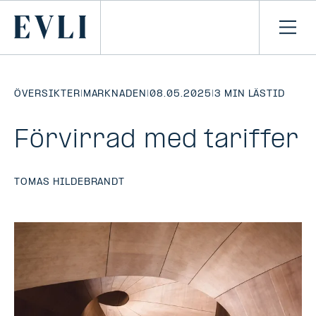
HOPPA TILL
NNEHÅLLET
Primary
Öpp
men
ÖVERSIKTER
|
MARKNADEN
|
08.05.2025
|
3 MIN LÄSTID
Förvirrad med tariffer
TOMAS HILDEBRANDT