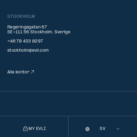
STOCKHOLM
Regeringsgatan 67
SE-111 56 Stockholm, Sverige
+46 70 433 0297
stockholm@evli.com
Alla kontor
MY EVLI
Språk
Selecting