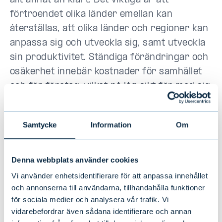
allt annat än klart. Det viktiga är att
förtroendet olika länder emellan kan
återställas, att olika länder och regioner kan
anpassa sig och utveckla sig, samt utveckla
sin produktivitet. Ständiga förändringar och
osäkerhet innebär kostnader för samhället
och för företag, vilket på låg sikt för med sig
risken för accelererande inflation.
Handelskriget har på kort sikt ökat
Samtycke
Information
Om
sannolikheten för att riskutsikterna
förverkligas.
Denna webbplats använder cookies
Tabell: Värdeförändringarna i april och
Vi använder enhetsidentifierare för att anpassa innehållet
från årets början på de viktigaste
och annonserna till användarna, tillhandahålla funktioner
kapitalmarknaderna
för sociala medier och analysera vår trafik. Vi
vidarebefordrar även sådana identifierare och annan