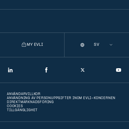
MY EVLI
Språk
Selecting
a
language
will
LinkedIn
Facebook
Twitter
You
navigate
to
ANVÄNDARVILLKOR
that
ANVÄNDNING AV PERSONUPPGIFTER INOM EVLI-KONCERNEN
DIREKTMARKNADSFÖRING
version
COOKIES
TILLGÄNGLIGHET
of
the