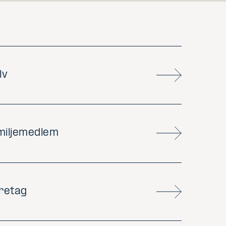
lv
amiljemedlem
öretag