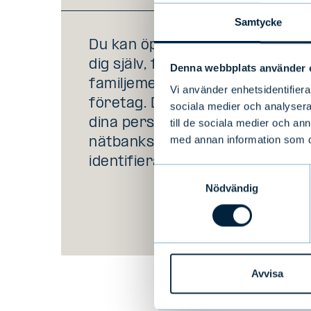
Samtycke
Du kan öppna ett konto åt
dig själv, för din
Denna webbplats använder 
familjemedlem eller för ditt
Vi använder enhetsidentifierar
företag. Du behöver bara
sociala medier och analysera 
dina personliga
till de sociala medier och a
med annan information som du 
nätbankskoder för att
identifiera dig.
Samtyckesval
Nödvändig
Avvisa