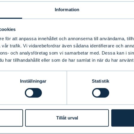
Information
Logga in på webbansökan
med dina personliga
cookies
nätbankskoder för att
e för att anpassa innehållet och annonserna till användarna, tillh
identifiera dig. Fyll i dina
vår trafik. Vi vidarebefordrar även sådana identifierare och anna
uppgifter och öppna ett
nnons- och analysföretag som vi samarbetar med. Dessa kan i sin
har tillhandahållit eller som de har samlat in när du har använt 
konto. Vi kontaktar dig vid
behov.
Inställningar
Statistik
Tillåt urval