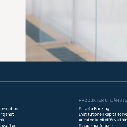
PRODUKTER & TJÄNST
formation
Private Banking
rtjänst
Institutionell kapitalförv
ck
Aurator kapitalförvaltni
avgifter
Placeringsfonder