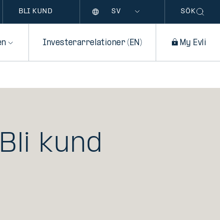
Språk
BLI KUND
SÖK
en
Investerarrelationer (EN)
My Evli
Bli kund