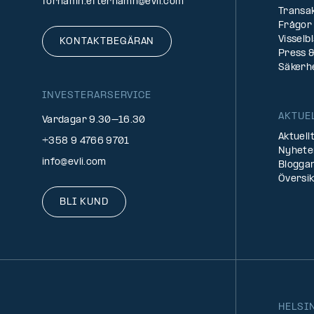
fornamn.efternamn@evli.com
Transa
Frågor 
Visselb
KONTAKTBEGÄRAN
Press &
Säkerh
INVESTERARSERVICE
AKTUE
Vardagar 9.30–16.30
Aktuell
+358 9 4766 9701
Nyhete
info@evli.com
Bloggar
Översi
BLI KUND
HELSI