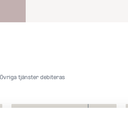
 Övriga tjänster debiteras
2. FYLL I ANSÖKAN