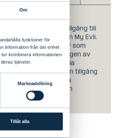
Om
När du öppnar ett
kundkonto får du tillgång till
den digitala tjänsten My Evli.
andahålla funktioner för
I My Evli kan du när som
n information från din enhet
helst följa utvecklingen av
 tur kombinera informationen
deras tjänster.
din förmögenhet. Via
tjänsten får du även tillgång
till bland annat våra
Marknadsföring
veckorapporter och
investeringsidéer.
Tillåt alla