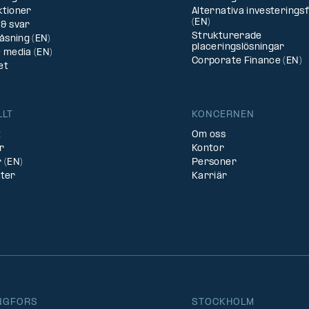
ktioner
Alternativa investerings
(EN)
& svar
Strukturerade
låsning (EN)
placeringslösningar
 media (EN)
Corporate Finance (EN)
et
LLT
KONCERNEN
t
Om oss
r
Kontor
 (EN)
Personer
kter
Karriär
NGFORS
STOCKHOLM