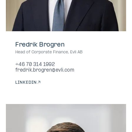
+46
+46703141992
+46
+46703141992
+46-
Fredrik Brogren
70
70
703141992
Head of Corporate Finance
,
Evli AB
314
314
1992
1992
+46 70 314 1992
fredrik.brogren@evli.com
LINKEDIN