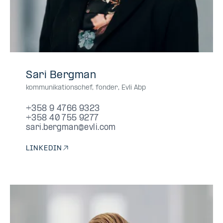
+358
+358947669323
09
0947669323
094-
+358
+358407559277
040
0407559277
040-
Sari Bergman
9
4766
7669323
40
755
7559277
kommunikationschef, fonder
,
Evli Abp
4766
9323
755
9277
9323
9277
+358 9 4766 9323
+358 40 755 9277
sari.bergman@evli.com
LINKEDIN