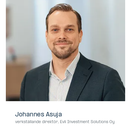
+358
+358505970029
050
0505970029
050-
Johannes Asuja
50
597
5970029
verkställande direktör
,
Evli Investment Solutions Oy
597
0029