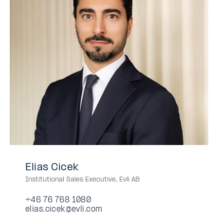
+46
+46767681080
+46
+46767681080
+46-
Elias Cicek
76
76
767681080
Institutional Sales Executive
,
Evli AB
768
768
1080
1080
+46 76 768 1080
elias.cicek@evli.com