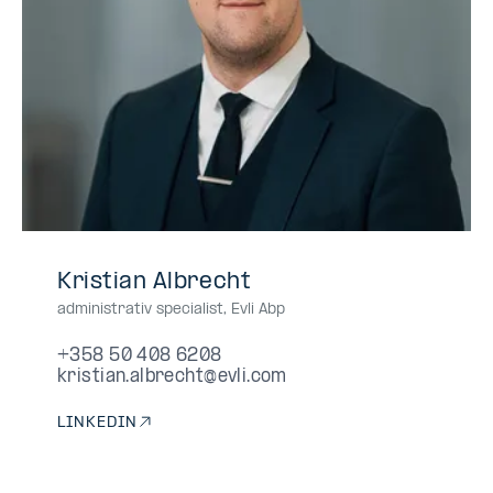
+358
+358504086208
050
0504086208
050-
Kristian Albrecht
50
408
4086208
administrativ specialist
,
Evli Abp
408
6208
6208
+358 50 408 6208
kristian.albrecht@evli.com
LINKEDIN