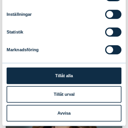
2880
+358 50 2880
riku.asikainen@evli.com
Inställningar
LINKEDIN
Statistik
Marknadsföring
Tillåt alla
Tillåt urval
Avvisa