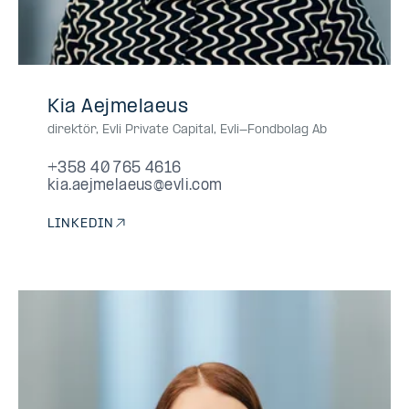
+358
+358407654616
040
0407654616
040-
Kia Aejmelaeus
40
765
7654616
direktör, Evli Private Capital
,
Evli-Fondbolag Ab
765
4616
4616
+358 40 765 4616
kia.aejmelaeus@evli.com
LINKEDIN