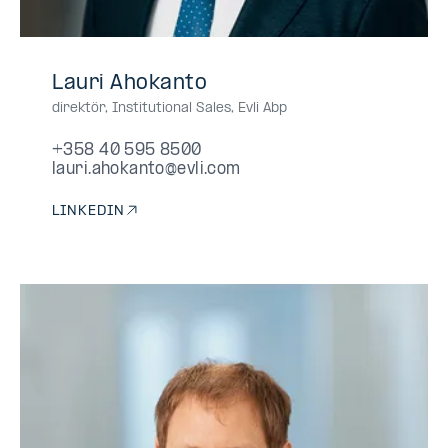
+358
+358405958500
040
0405958500
040-
Lauri Ahokanto
40
595
5958500
direktör, Institutional Sales
,
Evli Abp
595
8500
8500
+358 40 595 8500
lauri.ahokanto@evli.com
LINKEDIN