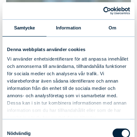
Samtycke
Information
Om
Denna webbplats använder cookies
Vi använder enhetsidentifierare för att anpassa innehållet
och annonserna till användarna, tillhandahålla funktioner
för sociala medier och analysera vår trafik. Vi
vidarebefordrar även sådana identifierare och annan
information från din enhet till de sociala medier och
annons- och analysföretag som vi samarbetar med.
Dessa kan i sin tur kombinera informationen med annan
information som du har tillhandahållit eller som de har
samlat in när du har använt deras tjänster.
+358
+358502880
050
0502880
Riku Asikainen
Samtyckesval
50
2880
Nödvändig
direktör, Evli Growth Partners
,
Evli-Fondbolag Ab