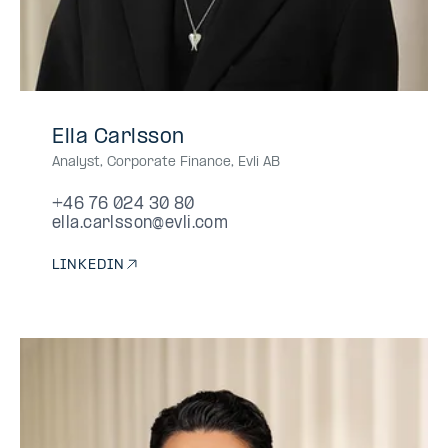
+46
+46760243080
+46
+46760243080
+46-
Ella Carlsson
76
76
760243080
Analyst, Corporate Finance
,
Evli AB
024
024
30
30
+46 76 024 30 80
80
80
ella.carlsson@evli.com
LINKEDIN