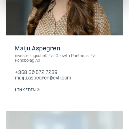
+358
+358505727239
050
0505727239
050-
Maiju Aspegren
50
572
5727239
investeringschef, Evli Growth Partners
,
Evli-
572
7239
Fondbolag Ab
7239
+358 50 572 7239
maiju.aspegren@evli.com
LINKEDIN