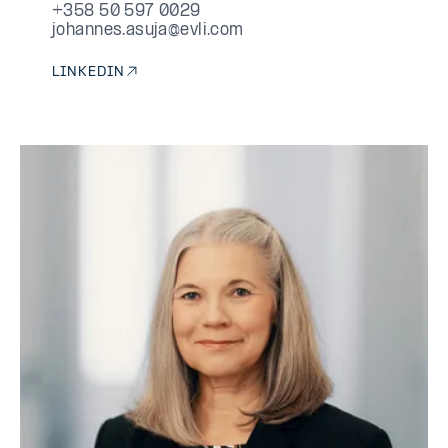
0029
+358 50 597 0029
johannes.asuja@evli.com
LINKEDIN