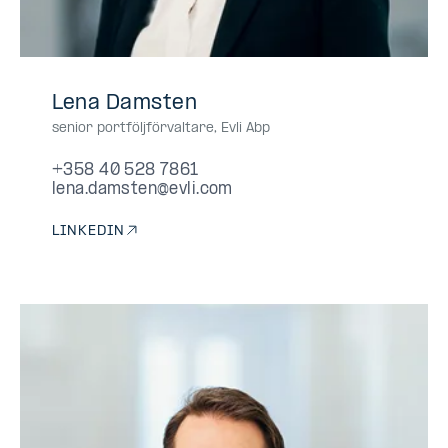
+358
+358405287861
040
0405287861
040-
Lena Damsten
40
528
5287861
senior portföljförvaltare
,
Evli Abp
528
7861
7861
+358 40 528 7861
lena.damsten@evli.com
LINKEDIN