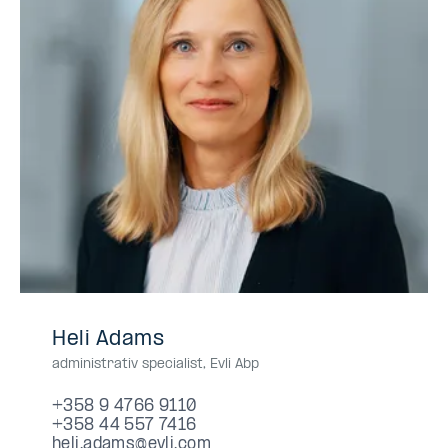
+358
+358947669110
09
0947669110
094-
+358
+358445577416
044
0445577416
044-
Heli Adams
9
4766
7669110
44
557
5577416
administrativ specialist
,
Evli Abp
4766
9110
557
7416
9110
7416
+358 9 4766 9110
+358 44 557 7416
heli.adams@evli.com