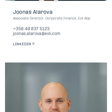
+358
+358408375123
040
0408375123
040-
Joonas Alarova
40
837
8375123
Associate Director, Corporate Finance
,
Evli Abp
837
5123
5123
+358 40 837 5123
joonas.alarova@evli.com
LINKEDIN