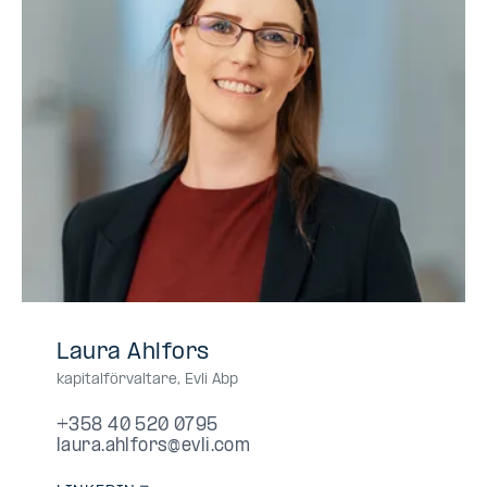
+358
+358405200795
040
0405200795
040-
Laura Ahlfors
40
520
5200795
kapitalförvaltare
,
Evli Abp
520
0795
0795
+358 40 520 0795
laura.ahlfors@evli.com