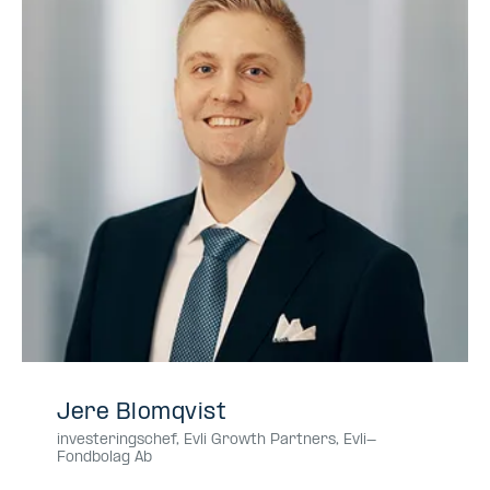
+358
+358452701644
045
0452701644
045-
Jere Blomqvist
45
270
2701644
investeringschef, Evli Growth Partners
,
Evli-
270
1644
Fondbolag Ab
1644