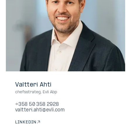
+358
+358503582928
050
0503582928
050-
Valtteri Ahti
50
358
3582928
chefsstrateg
,
Evli Abp
358
2928
2928
+358 50 358 2928
valtteri.ahti@evli.com
LINKEDIN