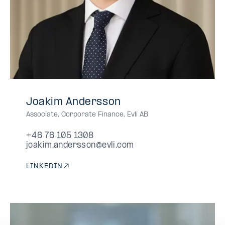
+46
+46761051308
+46
+46761051308
+46-
Joakim Andersson
76
76
761051308
Associate, Corporate Finance
,
Evli AB
105
105
1308
1308
+46 76 105 1308
joakim.andersson@evli.com
LINKEDIN