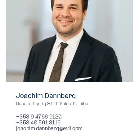
+358
+358947669120
09
0947669120
094-
+358
+358405613116
040
0405613116
040-
Joachim Dannberg
9
4766
7669120
40
561
5613116
Head of Equity & ETF Sales
,
Evli Abp
4766
9120
561
3116
9120
3116
+358 9 4766 9120
+358 40 561 3116
joachim.dannberg@evli.com