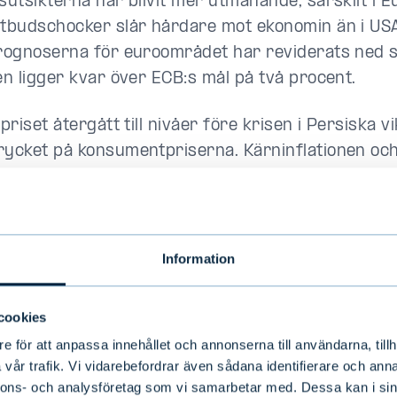
nsutsikterna har blivit mer utmanande, särskilt i E
utbudschocker slår hårdare mot ekonomin än i USA
prognoserna för euroområdet har reviderats ned 
nen ligger kvar över ECB:s mål på två procent.
epriset återgått till nivåer före krisen i Persiska
rycket på konsumentpriserna. Kärninflationen oc
tpriser signalerar dock att kostnadstrycket best
t, sin styrränta till 2,25 procent i juni. Förväntn
are höjningar har dämpats något i takt med det lägr
Information
s ekonomiska utsikter är
cookies
satt goda
e för att anpassa innehållet och annonserna till användarna, tillh
vår trafik. Vi vidarebefordrar även sådana identifierare och anna
nnons- och analysföretag som vi samarbetar med. Dessa kan i sin
r tillväxten och arbetsmarknaden varit robusta, vi