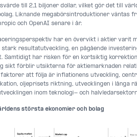
ärde till 2,1 biljoner dollar, vilket gör det till vär
bolag. Liknande megabörsintroduktioner väntas f
ropic och OpenAI senare i år.
aceringsperspektiv har en övervikt i aktier varit 
v stark resultatutveckling, en pågående investeri
. Samtidigt har risken för en kortsiktig korrektion
 sikt förblir utsikterna för aktiemarknaden relati
faktorer att följa är inflationens utveckling, cen
ation, oljeprisets riktning, utvecklingen i långa 
utvecklingen inom teknologi- och halvledarsektorn
Världens största ekonomier och bolag