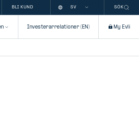
Språk
BLI KUND
SÖK
en
Investerarrelationer (EN)
My Evli