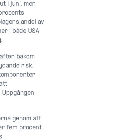
t i juni, men
procents
olagens andel av
åer i både USA
.
kraften bakom
ydande risk.
 komponenter
att
r. Uppgången
erna genom att
der fem procent
s