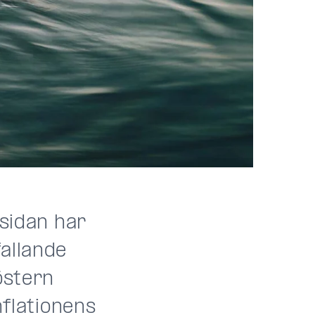
 sidan har
fallande
östern
nflationens