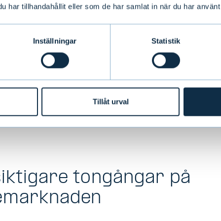
har tillhandahållit eller som de har samlat in när du har använt 
Reserve utrymme att prioritera prisstabilitet framf
dessutom antagit en mer hökaktig ton, vilket har 
ns förväntningar om ytterligare en räntehöjning
Inställningar
Statistik
växten har överträffat både årets inledande nivåe
nas prognoser i tre månader i rad. Privat konsu
Tillåt urval
ingar väntas hålla tillväxten över två procent un
r andra kvartalet beräknas BNP-tillväxten ha nått
iktigare tongångar på
iemarknaden