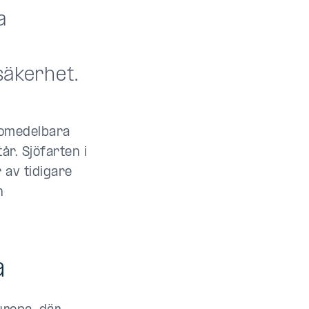
a
säkerhet.
 omedelbara
år. Sjöfarten i
av tidigare
h
a