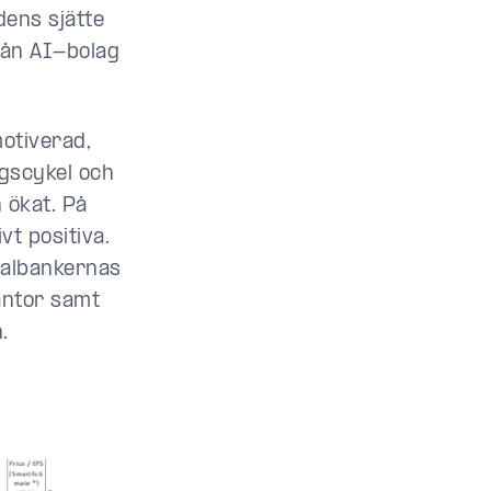
ldens sjätte
rån AI-bolag
motiverad,
ngscykel och
 ökat. På
vt positiva.
tralbankernas
räntor samt
.