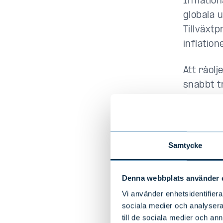
Inflatio
globala 
Tillväxt
inflatio
Att råolj
snabbt t
producen
som vänta
ytterlig
Samtycke
USA:
Denna webbplats använder 
fort
Vi använder enhetsidentifierar
sociala medier och analysera 
till de sociala medier och a
I USA ha