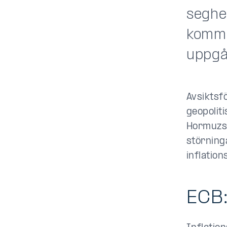
seghe
kommu
uppgån
Avsiktsf
geopoliti
Hormuzsu
störning
inflatio
ECB: