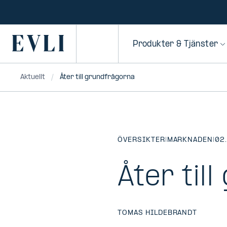
HOPPA TILL
NNEHÅLLET
Primary
Produkter & Tjänster
Aktuellt
Åter till grundfrågorna
ÖVERSIKTER
|
MARKNADEN
|
02
Åter til
TOMAS HILDEBRANDT