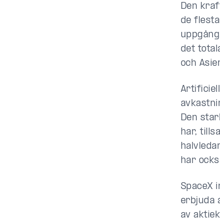
Den kraf
de flest
uppgång.
det tota
och Asie
Artifici
avkastni
Den star
har, till
halvleda
har ocks
SpaceX i
erbjuda 
av aktie