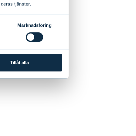
deras tjänster.
ör tillväxtoro.
stärkt
 före årets
Marknadsföring
r och
mtion och
Tillåt alla
der innevarande
 omkring tre