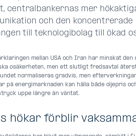
t, centralbankernas mer hökaktig
nikation och den koncentrerade
gen till teknologibolag till ökad o
örklaringen mellan USA och Iran har minskat den
ska osäkerheten, men ett slutligt fredsavtal återst
ndet normaliseras gradvis, men efterverkningar 
ar på energimarknaden kan hålla både oljepris oc
nstryck uppe längre än väntat.
s hökar förblir vaksamm