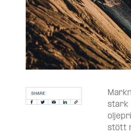
Markna
SHARE
stark
oljepr
stött 