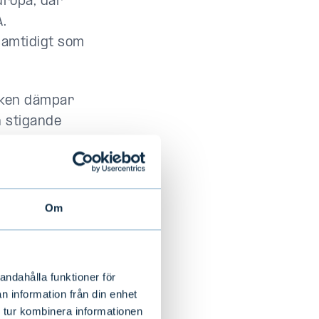
uropa, där
.
samtidigt som
 viken dämpar
h stigande
år. ECB höjde,
ingarna på
e oljepriset.
Om
andahålla funktioner för
n information från din enhet
 tur kombinera informationen
lket ger