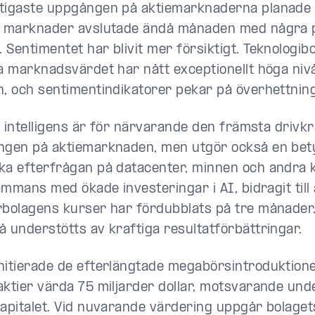
tigaste uppgången på aktiemarknaderna planade u
a marknader avslutade ändå månaden med några 
 Sentimentet har blivit mer försiktigt. Teknologib
la marknadsvärdet har nått exceptionellt höga niv
n, och sentimentindikatorer pekar på överhettning
ell intelligens är för närvarande den främsta driv
ngen på aktiemarknaden, men utgör också en bet
ka efterfrågan på datacenter, minnen och andra
sammans med ökade investeringar i AI, bidragit till 
rbolagens kurser har fördubblats på tre månade
å understötts av kraftiga resultatförbättringar.
nitierade de efterlängtade megabörsintroduktion
aktier värda 75 miljarder dollar, motsvarande un
kapitalet. Vid nuvarande värdering uppgår bolaget