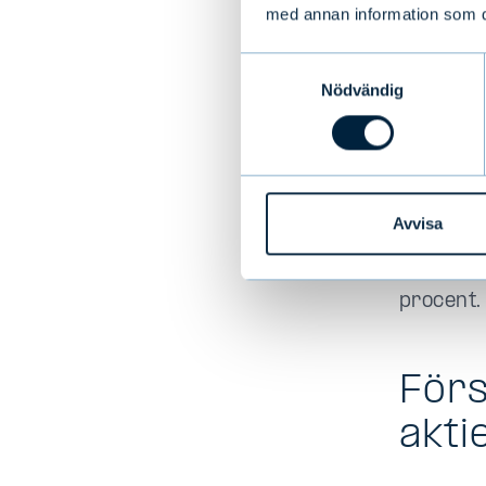
med annan information som du 
Federal 
Fed har 
Samtyckesval
marknade
Nödvändig
slut.
Jobbtill
ekonomer
Avvisa
invester
år. Unde
procent.
Förs
akt