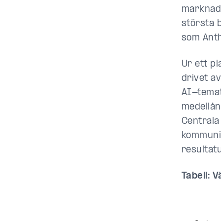
marknadsv
största 
som Anth
Ur ett pl
drivet a
AI-temat
medellång
Centrala 
kommunik
resultat
Tabell: 