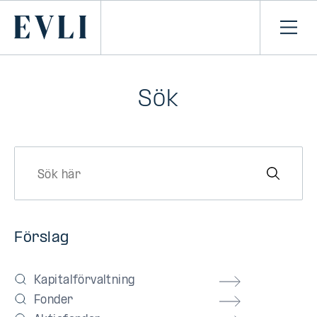
HOPPA TILL
NNEHÅLLET
Primary
Öpp
men
Sök
Förslag
Kapitalförvaltning
Fonder