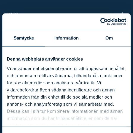
INFO
PRODUKTER & TJÄNSTER
Samtycke
Information
Om
FÖRETAGSANSVAR
Denna webbplats använder cookies
Vi använder enhetsidentifierare för att anpassa innehållet
och annonserna till användarna, tillhandahålla funktioner
AKTUELLT
för sociala medier och analysera vår trafik. Vi
vidarebefordrar även sådana identifierare och annan
information från din enhet till de sociala medier och
KONCERNEN
annons- och analysföretag som vi samarbetar med.
Dessa kan i sin tur kombinera informationen med annan
information som du har tillhandahållit eller som de har
INVESTERARRELATIONER
samlat in när du har använt deras tjänster.