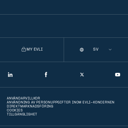
MY EVLI
Språk
Selecting
a
language
will
LinkedIn
Facebook
Twitter
You
navigate
to
ANVÄNDARVILLKOR
that
ANVÄNDNING AV PERSONUPPGIFTER INOM EVLI-KONCERNEN
DIREKTMARKNADSFÖRING
version
COOKIES
TILLGÄNGLIGHET
of
the