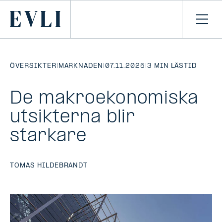
HOPPA TILL
NNEHÅLLET
Primary
Öpp
men
ÖVERSIKTER
|
MARKNADEN
|
07.11.2025
|
3 MIN LÄSTID
De makroekonomiska
utsikterna blir
starkare
TOMAS HILDEBRANDT