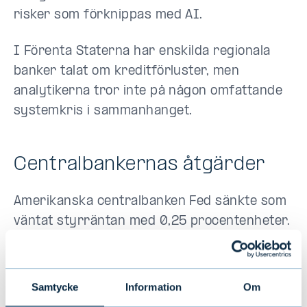
risker som förknippas med AI.
I Förenta Staterna har enskilda regionala
banker talat om kreditförluster, men
analytikerna tror inte på någon omfattande
systemkris i sammanhanget.
Centralbankernas åtgärder
Amerikanska centralbanken Fed sänkte som
väntat styrräntan med 0,25 procentenheter.
Generaldirektören Jerome Powell tonade
emellertid ner budskapet och menade att
någon sänkning i december inte garanteras.
Samtycke
Information
Om