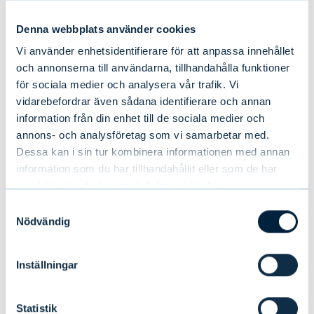
Inflationen inom eurozonen stannade på
Denna webbplats använder cookies
måttliga 2,2 procent. Nivån är lämplig för
Europas centralbank som inte ändrade på
Vi använder enhetsidentifierare för att anpassa innehållet
och annonserna till användarna, tillhandahålla funktioner
sin styrränta. Generaldirektör Christine
för sociala medier och analysera vår trafik. Vi
Lagarde betonade att inflationen håller sig
vidarebefordrar även sådana identifierare och annan
nära det medellånga målet på två procent
information från din enhet till de sociala medier och
och att centralbanken tillämpar ett
annons- och analysföretag som vi samarbetar med.
Dessa kan i sin tur kombinera informationen med annan
databaserat perspektiv i sina räntebeslut.
information som du har tillhandahållit eller som de har
samlat in när du har använt deras tjänster.
Månadens bild: Den finanspolitiska
Samtyckesval
osäkerheten minskar, vilket ökar
Nödvändig
förtroendet på aktiemarknaden
Inställningar
Statistik