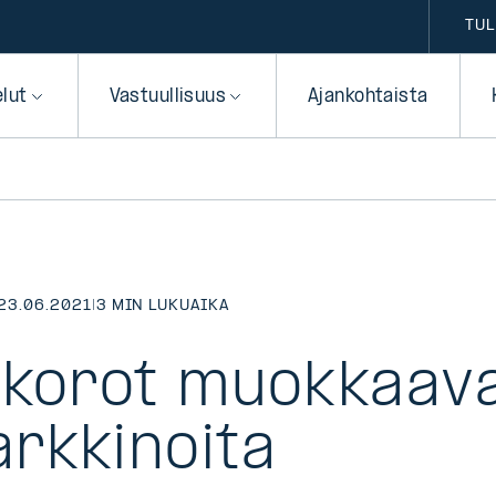
TUL
elut
Vastuullisuus
Ajankohtaista
23.06.2021
|
3 MIN LUKUAIKA
 korot muokkaav
rkkinoita