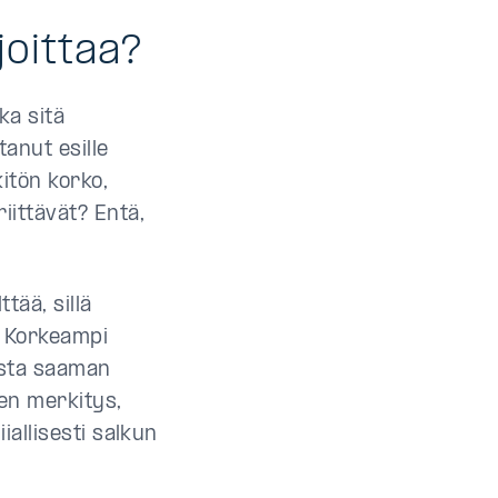
joittaa?
ka sitä
anut esille
itön korko,
iittävät? Entä,
tää, sillä
i. Korkeampi
esta saaman
en merkitys,
iallisesti salkun