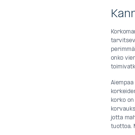
Kann
Korkomar
tarvitse
perimmäi
onko vier
toimivat
Aiempaa m
korkeiden
korko on
korvauks
jotta mah
tuottoa.