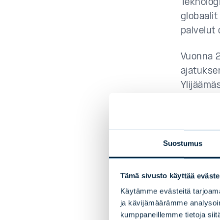
Teknolog
globaali
palvelut
Vuonna 2
ajatuksen
Ylijäämäs
kuumeise
lasku on 
yrityksii
rahoitus
Suostumus
Korkosijo
Tämä sivusto käyttää eväste
on merki
Käytämme evästeitä tarjoama
liikkeese
ja kävijämäärämme analysoim
finanssik
kumppaneillemme tietoja siitä