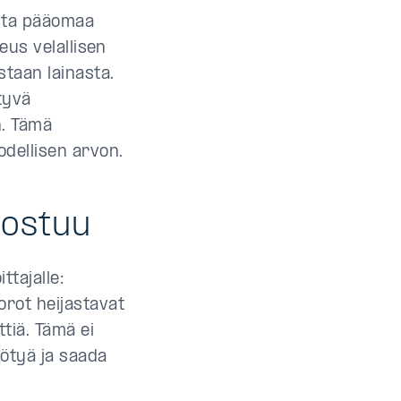
asta pääomaa
keus velallisen
staan lainasta.
tyvä
n. Tämä
odellisen arvon.
rostuu
ttajalle:
rot heijastavat
ttiä. Tämä ei
yötyä ja saada