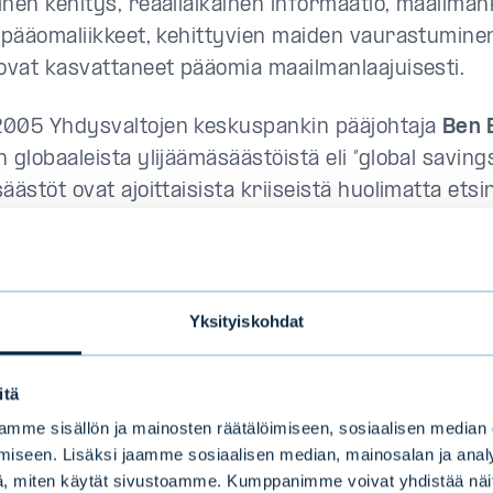
inen kehitys, reaaliaikainen informaatio, maailma
t pääomaliikkeet, kehittyvien maiden vaurastumine
 ovat kasvattaneet pääomia maailmanlaajuisesti.
005 Yhdysvaltojen keskuspankin pääjohtaja
Ben 
 globaaleista ylijäämäsäästöistä eli ”global savings
äästöt ovat ajoittaisista kriiseistä huolimatta etsi
sti sijoituskohteita painaen näin myös korkoja ala
puolestaan hyödyttänyt kaikkia velallisia, asuntove
n ja valtioihin. Taloudet ovat jopa tulleet riippuvaisi
kustannuksista.
Yksityiskohdat
ittajalle kuluneet vuodet ovat myös olleet mieluisi
itä
nnyt sijoituksen pääoma-arvon nousua, eivätkä
mme sisällön ja mainosten räätälöimiseen, sosiaalisen median
enlaskijoiden konkurssit ole toteutuneet pelätyllä t
iseen. Lisäksi jaamme sosiaalisen median, mainosalan ja analy
riiseissä.
Samalla korkotuotteet ovat kehittyneet v
, miten käytät sivustoamme. Kumppanimme voivat yhdistää näitä t