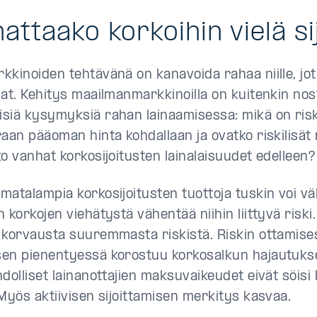
attaako korkoihin vielä si
kkinoiden tehtävänä on kanavoida rahaa niille, jot
vat. Kehitys maailmanmarkkinoilla on kuitenkin nost
siä kysymyksiä rahan lainaamisessa: mikä on risk
aan pääoman hinta kohdallaan ja ovatko riskilisät r
ko vanhat korkosijoitusten lainalaisuudet edelleen?
atalampia korkosijoitusten tuottoja tuskin voi vält
 korkojen viehätystä vähentää niihin liittyvä risk
 korvausta suuremmasta riskistä. Riskin ottamis
en pienentyessä korostuu korkosalkun hajautuks
dolliset lainanottajien maksuvaikeudet eivät söisi li
 Myös aktiivisen sijoittamisen merkitys kasvaa.