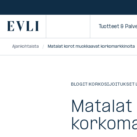
SIIRRY
SISÄLTÖÖN
Primary
Tuotteet & Palv
Ajankohtaista
Matalat korot muokkaavat korkomarkkinoita
BLOGIT
|
KORKOSIJOITUKSET
|
Matalat
korkoma