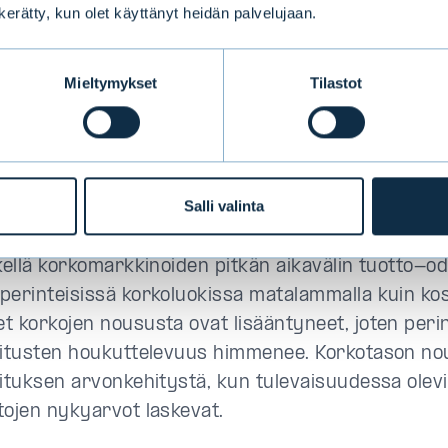
sten yrityslainamarkkinoiden lisäksi on syntynyt e
n kerätty, kun olet käyttänyt heidän palvelujaan.
debt -lainamarkkinat, joiden kautta yhä useampi ke
itys hakee rahoitusta. Korkosijoittaminen ei myösk
Mieltymykset
Tilastot
nteän kupongin ostamista. Tarjolla on muun muuss
orkoisia, CDO-, CDS-, ETF- ja Coco-sijoituskohteita
oituja lainoja. Riskienhallinnan merkitys on korost
aisuuden kasvaessa ja markkinasääntely finanssik
Salli valinta
yt.
tkellä korkomarkkinoiden pitkän aikavälin tuotto-o
perinteisissä korkoluokissa matalammalla kuin ko
t korkojen noususta ovat lisääntyneet, joten peri
oitusten houkuttelevuus himmenee. Korkotason no
oituksen arvonkehitystä, kun tulevaisuudessa olev
tojen nykyarvot laskevat.