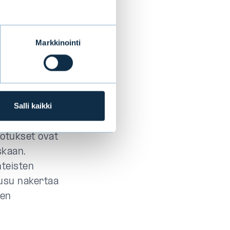
simerkiksi
skisuuri ja
ään ole enää
Markkinointi
a
 ja erilaisia
unut
riisin jälkeen
Salli kaikki
dotukset ovat
skaan.
nteisten
usu nakertaa
ien