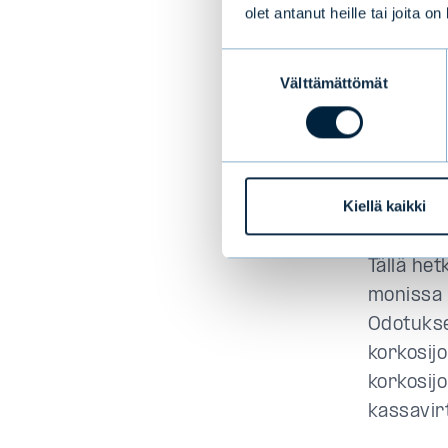
Perintei
olet antanut heille tai joita o
private 
Suostumuksen
suuri yr
Välttämättömät
valinta
vain kii
vaihtuvak
struktur
monimutk
Kiellä kaikki
lisääntyn
Tällä he
monissa 
Odotukse
korkosij
korkosij
kassavir