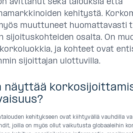
on avittanut sekä talouksia että
amarkkinoiden kehitystä. Korko
myös muuttuneet huomattavasti ta
en sijoituskohteiden osalta. On m
korkoluokkia, ja kohteet ovat enti
in sijoittajan ulottuvilla.
ä näyttää korkosijoittami
vaisuus?
talouden kehitykseen ovat kiihtyvällä vauhdilla va
it, joilla on myös ollut vaikutusta globaaleihin ko