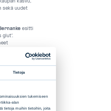
nkaupan kasvu,
n sekä uudet
Bernanke
esitti
 glut”.
neet
späin. Korkojen
lallisista
ksi halvoista
Tietoja
a. Koron lasku
 ominaisuuksien tukemiseen
avalla
tiikka-alan
auhdilla.
ietoja muihin tietoihin, joita