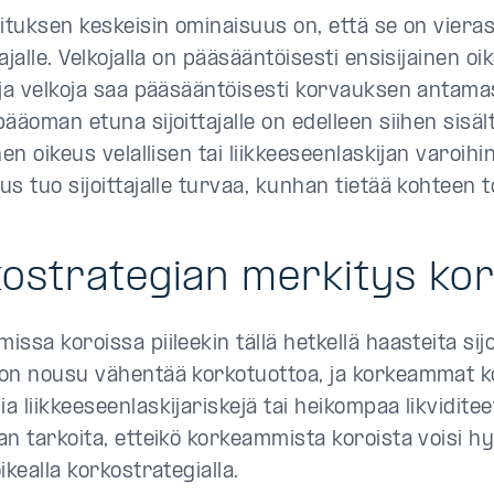
oituksen keskeisin ominaisuus on, että se on vier
ajalle. Velkojalla on pääsääntöisesti ensisijainen oi
 ja velkoja saa pääsääntöisesti korvauksen antama
ääoman etuna sijoittajalle on edelleen siihen sisäl
nen oikeus velallisen tai liikkeeseenlaskijan varoihi
s tuo sijoittajalle turvaa, kunhan tietää kohteen t
ostrategian merkitys ko
ssa koroissa piileekin tällä hetkellä haasteita sijoi
on nousu vähentää korkotuottoa, ja korkeammat ko
 liikkeeseenlaskijariskejä tai heikompaa likviditee
an tarkoita, etteikö korkeammista koroista voisi h
ikealla korkostrategialla.