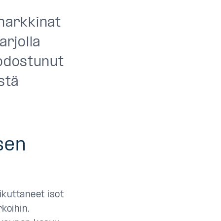
markkinat
rjolla
uodostunut
stä
sen
ikuttaneet isot
rkoihin.