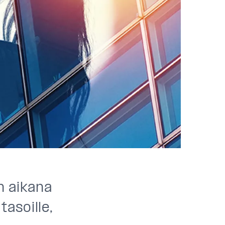
 aikana
asoille,