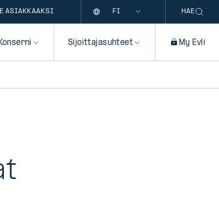
Kieli
E ASIAKKAAKSI
HAE
Konserni
Sijoittajasuhteet
My Evli
at