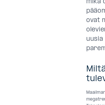
mikä 
pääom
ovat 
olevi
uusia 
paremm
Milt
tule
Maailman
megatrend