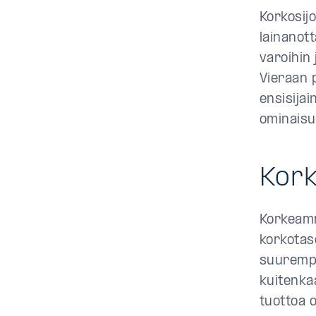
Korkosij
lainanott
varoihin
Vieraan p
ensisijai
ominaisuu
Kork
Korkeammi
korkotas
suurempia
kuitenka
tuottoa o