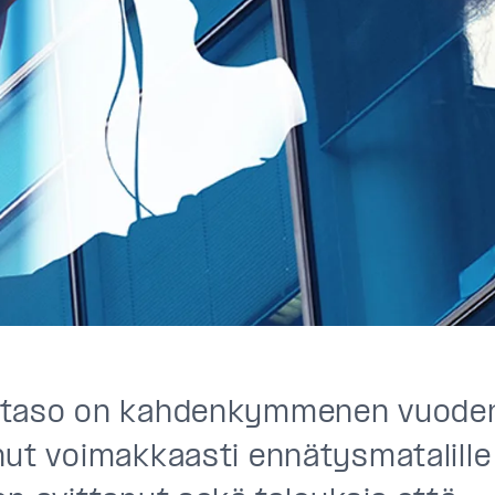
taso on kahdenkymmenen vuoden
ut voimakkaasti ennätysmatalille t