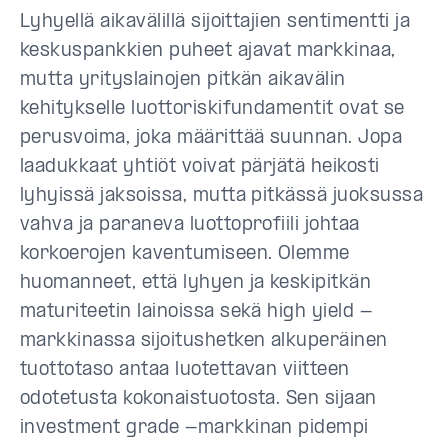
Lyhyellä aikavälillä sijoittajien sentimentti ja
keskuspankkien puheet ajavat markkinaa,
mutta yrityslainojen pitkän aikavälin
kehitykselle luottoriskifundamentit ovat se
perusvoima, joka määrittää suunnan. Jopa
laadukkaat yhtiöt voivat pärjätä heikosti
lyhyissä jaksoissa, mutta pitkässä juoksussa
vahva ja paraneva luottoprofiili johtaa
korkoerojen kaventumiseen. Olemme
huomanneet, että lyhyen ja keskipitkän
maturiteetin lainoissa sekä high yield -
markkinassa sijoitushetken alkuperäinen
tuottotaso antaa luotettavan viitteen
odotetusta kokonaistuotosta. Sen sijaan
investment grade -markkinan pidempi