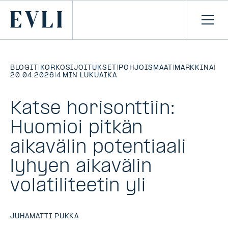
SIIRRY
SISÄLTÖÖN
Primary
Avaa
navi
BLOGIT
|
KORKOSIJOITUKSET
|
POHJOISMAAT
|
MARKKINA
|
20.04.2026
|
4 MIN LUKUAIKA
Katse horisonttiin:
Huomioi pitkän
aikavälin potentiaali
lyhyen aikavälin
volatiliteetin yli
JUHAMATTI PUKKA