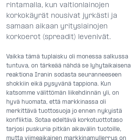
rintamalla, kun valtionlainojen
korkokäyrät nousivat jyrkästi ja
samaan aikaan yrityslainojen
korkoerot (spreadit) levenivät.
Vaikka tämä tuplaisku oli monessa salkussa
tuntuva, on tärkeää nähdä se lyhytaikaisena
reaktiona Iranin sodasta seuranneeseen
shokkiin eikä pysyvänä tappiona. Kun
katsomme välittömän liikehdinnän yli, on
hyvä huomata, että markkinassa oli
merkittävä tuottosuoja jo ennen nykyistä
konfliktia. Sotaa edeltävä korkotuottotaso
tarjosi puskuria pitkän aikavälin tuotoille,
mutta viimeaikainen markkinamyllerrys on