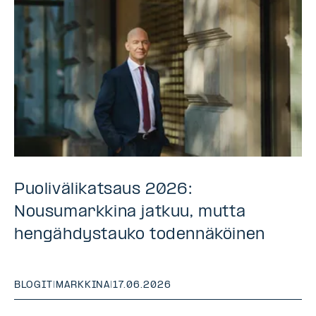
Puolivälikatsaus 2026:
Nousumarkkina jatkuu, mutta
hengähdystauko todennäköinen
BLOGIT
|
MARKKINA
|
17.06.2026