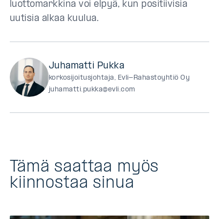
luottomarkkina voi elpyä, kun positiivisia
uutisia alkaa kuulua.
Juhamatti Pukka
korkosijoitusjohtaja, Evli-Rahastoyhtiö Oy
juhamatti.pukka@evli.com
Tämä saattaa myös
kiinnostaa sinua