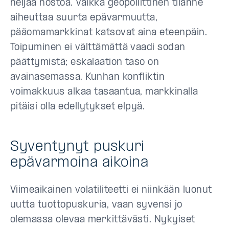
neljää nostoa. Vaikka geopoliittinen tilanne
aiheuttaa suurta epävarmuutta,
pääomamarkkinat katsovat aina eteenpäin.
Toipuminen ei välttämättä vaadi sodan
päättymistä; eskalaation taso on
avainasemassa. Kunhan konfliktin
voimakkuus alkaa tasaantua, markkinalla
pitäisi olla edellytykset elpyä.
Syventynyt puskuri
epävarmoina aikoina
Viimeaikainen volatiliteetti ei niinkään luonut
uutta tuottopuskuria, vaan syvensi jo
olemassa olevaa merkittävästi. Nykyiset