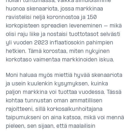
nollan tuntumassa, vaikka simuloisimme
huonoa skenaariota, jossa markkinaa
ravistelisi neljä koronnostoa ja 150
korkopisteen spreadien leveneminen – mikä
olisi raju liike ja nostaisi tuottotasot selvästi
yli vuoden 2023 inflaatiosokin pahimpien
hetkien. Tämä korostaa, miten nykyinen
korkotaso vaimentaa markkinoiden iskua.
Moni haluaa myös miettiä hyvää skenaariota
ja usein kuulenkin kysymyksen, kuinka
paljon markkina voi tuottaa vuodessa. Tässä
kohtaa tunnustan oman ammatillisen
rajoitteeni, sillä korkosalkunhoitajana
taipumukseni on aina katsoa, mikä voi mennä
pieleen, sen sijaan, että maalailisin