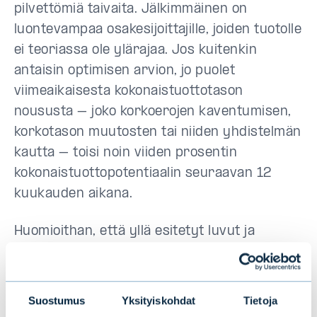
pilvettömiä taivaita. Jälkimmäinen on
luontevampaa osakesijoittajille, joiden tuotolle
ei teoriassa ole ylärajaa. Jos kuitenkin
antaisin optimisen arvion, jo puolet
viimeaikaisesta kokonaistuottotason
noususta – joko korkoerojen kaventumisen,
korkotason muutosten tai niiden yhdistelmän
kautta – toisi noin viiden prosentin
kokonaistuottopotentiaalin seuraavan 12
kuukauden aikana.
Huomioithan, että yllä esitetyt luvut ja
skenaariot ovat puhtaasti hypoteettisia
kuvauksia, jotka on johdettu nykyisestä
markkinahinnoittelusta. Ne on tarkoitettu
Suostumus
Yksityiskohdat
Tietoja
havainnollistamaan markkinamekaniikkaa,