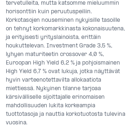
tervetulleita, mutta katsomme mieluummin
horisonttiin kuin peruutuspeiliin.
Korkotasojen nouseminen nykyisille tasoille
on tehnyt korkomarkkinasta kokonaisuutena,
ja erityisesti yrityslainoista, erittäin
houkuttelevan. Investment Grade 3,5 %,
lyhyen maturiteetin crossover 4,0 %,
Euroopan High Yield 6,2 % ja pohjoismainen
High Yield 6,7 % ovat lukuja, jotka näyttävät
hyvin varteenotettavilta allokaatiota
miettiessä. Nykyinen tilanne tarjoaa
kärsivälliselle sijoittajalle erinomaisen
mahdollisuuden lukita korkeampia
tuottotasoja ja nauttia korkotuotosta tulevina
vuosina.