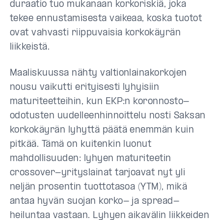
duraatio tuo mukanaan korkoriskiä, joka
tekee ennustamisesta vaikeaa, koska tuotot
ovat vahvasti riippuvaisia korkokäyrän
liikkeistä.
Maaliskuussa nähty valtionlainakorkojen
nousu vaikutti erityisesti lyhyisiin
maturiteetteihin, kun EKP:n koronnosto-
odotusten uudelleenhinnoittelu nosti Saksan
korkokäyrän lyhyttä päätä enemmän kuin
pitkää. Tämä on kuitenkin luonut
mahdollisuuden: lyhyen maturiteetin
crossover-yrityslainat tarjoavat nyt yli
neljän prosentin tuottotasoa (YTM), mikä
antaa hyvän suojan korko- ja spread-
heiluntaa vastaan. Lyhyen aikavälin liikkeiden