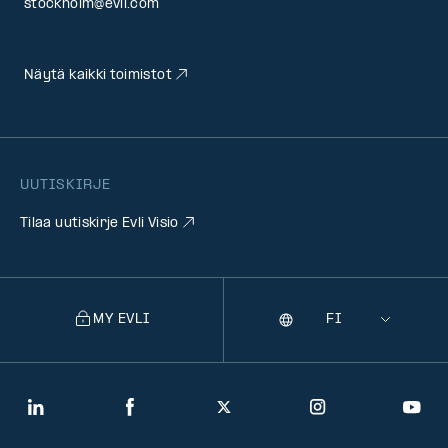
stockholm@evli.com
Näytä kaikki toimistot
UUTISKIRJE
Tilaa uutiskirje Evli Visio
MY EVLI
Kieli
Selecting
a
language
will
LinkedIn
Facebook
Twitter
Instagram
You
navigate