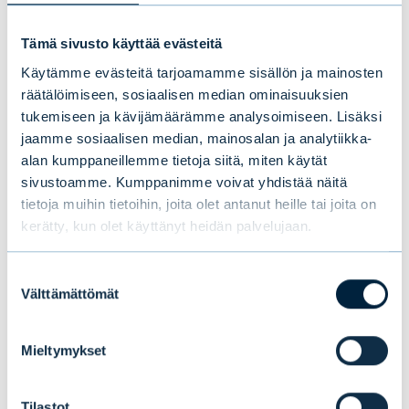
eivätkä ne ole virallisia ennusteita tai takuita
Tämä sivusto käyttää evästeitä
tulevista tuotoista. Tekstiä ei tule tulkita
Käytämme evästeitä tarjoamamme sisällön ja mainosten
sijoitussuositukseksi.
räätälöimiseen, sosiaalisen median ominaisuuksien
tukemiseen ja kävijämäärämme analysoimiseen. Lisäksi
jaamme sosiaalisen median, mainosalan ja analytiikka-
Pohjoismainen resilienssi ja
alan kumppaneillemme tietoja siitä, miten käytät
pitkän aikavälin näkemys
sivustoamme. Kumppanimme voivat yhdistää näitä
tietoja muihin tietoihin, joita olet antanut heille tai joita on
Vaikka Euroopan korkomarkkinat kokivat
kerätty, kun olet käyttänyt heidän palvelujaan.
kovaa volatiliteettia, pohjoismainen
Suostumuksen
yrityslainamarkkina säilyi suhteellisen
Välttämättömät
valinta
tyynenä. Tämä johtuu pitkälti
vaihtuvakorkoisten lainojen hallitsevasta
Mieltymykset
asemasta pohjoismaisella markkinalla. Vaikka
tuottoerot levenivät Euroopan mukana,
Tilastot