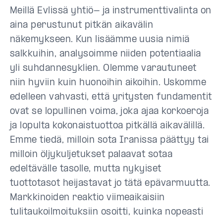
Meillä Evlissä yhtiö- ja instrumenttivalinta on
aina perustunut pitkän aikavälin
näkemykseen. Kun lisäämme uusia nimiä
salkkuihin, analysoimme niiden potentiaalia
yli suhdannesyklien. Olemme varautuneet
niin hyviin kuin huonoihin aikoihin. Uskomme
edelleen vahvasti, että yritysten fundamentit
ovat se lopullinen voima, joka ajaa korkoeroja
ja lopulta kokonaistuottoa pitkällä aikavälillä.
Emme tiedä, milloin sota Iranissa päättyy tai
milloin öljykuljetukset palaavat sotaa
edeltävälle tasolle, mutta nykyiset
tuottotasot heijastavat jo tätä epävarmuutta.
Markkinoiden reaktio viimeaikaisiin
tulitaukoilmoituksiin osoitti, kuinka nopeasti