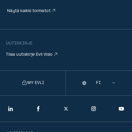
Näytä kaikki toimistot
UUTISKIRJE
Tilaa uutiskirje Evli Visio
MY EVLI
Kieli
Selecting
a
language
will
LinkedIn
Facebook
Twitter
Instagram
You
navigate
to