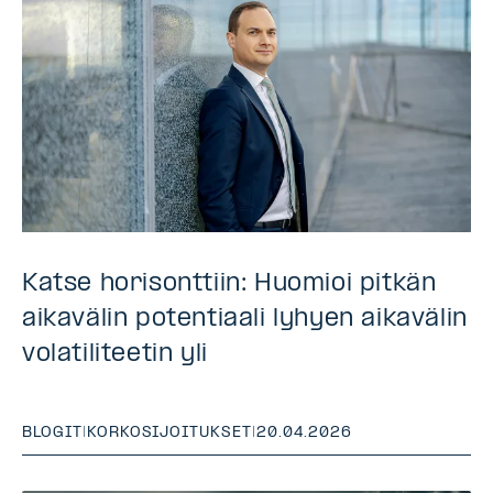
Katse horisonttiin: Huomioi pitkän
aikavälin potentiaali lyhyen aikavälin
volatiliteetin yli
BLOGIT
|
KORKOSIJOITUKSET
|
20.04.2026