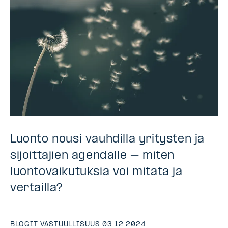
Luonto nousi vauhdilla yritysten ja
sijoittajien agendalle – miten
luontovaikutuksia voi mitata ja
vertailla?
BLOGIT
|
VASTUULLISUUS
|
03.12.2024