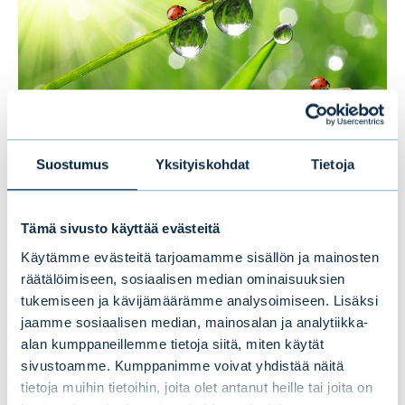
Suostumus
Yksityiskohdat
Tietoja
Pohjoismaiset yrityslainat: Valttina
vakaus
Tämä sivusto käyttää evästeitä
Käytämme evästeitä tarjoamamme sisällön ja mainosten
BLOGIT
|
POHJOISMAAT
|
10.05.2019
räätälöimiseen, sosiaalisen median ominaisuuksien
tukemiseen ja kävijämäärämme analysoimiseen. Lisäksi
jaamme sosiaalisen median, mainosalan ja analytiikka-
alan kumppaneillemme tietoja siitä, miten käytät
sivustoamme. Kumppanimme voivat yhdistää näitä
tietoja muihin tietoihin, joita olet antanut heille tai joita on