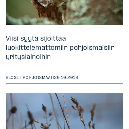
Viisi syytä sijoittaa
luokittelemattomiin pohjoismaisiin
yrityslainoihin
BLOGIT
|
POHJOISMAAT
|
30.10.2018