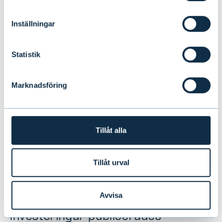
Inställningar
Statistik
Marknadsföring
Tillåt alla
Evlis ansvarsfulla investeringar gör
Tillåt urval
framsteg: investeringarnas
koldioxidavtryck minskade avsevärt
Avvisa
och den första naturrapporten om
investeringar publicerades