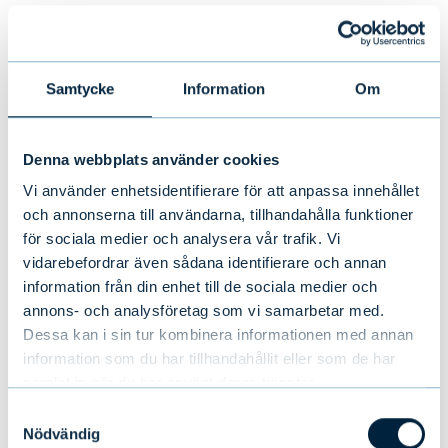
Samtycke
Information
Om
Denna webbplats använder cookies
Vi använder enhetsidentifierare för att anpassa innehållet
och annonserna till användarna, tillhandahålla funktioner
för sociala medier och analysera vår trafik. Vi
vidarebefordrar även sådana identifierare och annan
information från din enhet till de sociala medier och
Evli Private Capital gör en
annons- och analysföretag som vi samarbetar med.
betydande investering i det finska
Dessa kan i sin tur kombinera informationen med annan
tillväxtbolaget Calefa
information som du har tillhandahållit eller som de har
samlat in när du har använt deras tjänster.
Samtyckesval
NYHETER
|
ALTERNATIVA INVESTERINGAR
|
12.05.2025
Nödvändig