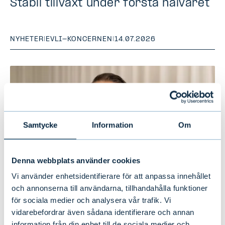
Stabil tillväxt under första halvåret
NYHETER
|
EVLI-KONCERNEN
|
14.07.2026
Samtycke
Information
Om
Denna webbplats använder cookies
Vi använder enhetsidentifierare för att anpassa innehållet
och annonserna till användarna, tillhandahålla funktioner
för sociala medier och analysera vår trafik. Vi
Evli rekryterar Director of Sales
vidarebefordrar även sådana identifierare och annan
Development i Sverige
information från din enhet till de sociala medier och