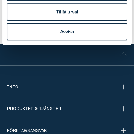
tionde gången
Tillåt urval
NYHETER
|
UTMÄRKELSER
|
25.06.2026
Avvisa
INFO
PRODUKTER & TJÄNSTER
FÖRETAGSANSVAR