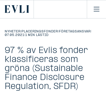
HOPPA TILL
NNEHÅLLET
Primary
Öpp
men
NYHETER
|
PLACERINGSFONDER
|
FÖRETAGSANSVAR
|
07.05.2021
|
1 MIN LÄSTID
97 % av Evlis fonder
klassificeras som
gröna (Sustainable
Finance Disclosure
Regulation, SFDR)