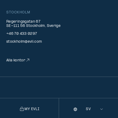
STOCKHOLM
Regeringsgatan 67
SE-111 56 Stockholm, Sverige
+46 70 433 0297
stockholm@evli.com
Alla kontor
MY EVLI
Språk
Selecting