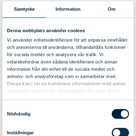
Samtycke
Information
Om
Se vårt breda utbud
Denna webbplats använder cookies
av alternativa
Vi använder enhetsidentifierare för att anpassa innehållet
och annonserna till användarna, tillhandahålla funktioner
fonder
för sociala medier och analysera vår trafik. Vi
vidarebefordrar även sådana identifierare och annan
information från din enhet till de sociala medier och
Evlis alternativa fonder omfattar ett
annons- och analysföretag som vi samarbetar med.
brett utbud av private equity-,
Dessa kan i sin tur kombinera informationen med annan
fastighets-, skogs-, låne- och
information som du har tillhandahållit eller som de har
infrastruktur-fonder. Fonderna riktar
samlat in när du har använt deras tjänster.
sig till professionella investerare, men
Samtyckesval
Nödvändig
utbudet omfattar även fastighetsfonder
som är öppna för alla investerare.
Inställningar