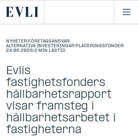
HOPPA TILL
NNEHÅLLET
Primary
Öpp
men
NYHETER
|
FÖRETAGSANSVAR
|
ALTERNATIVA INVESTERINGAR
|
PLACERINGSFONDER
|
24.06.2026
|
2 MIN LÄSTID
Evlis
fastighetsfonders
hållbarhetsrapport
visar framsteg i
hållbarhetsarbetet i
fastigheterna