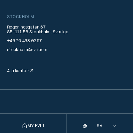
STOCKHOLM
Regeringsgatan 67
SE-111 56 Stockholm, Sverige
+46 70 433 0297
stockholm@evli.com
Alla kontor
MY EVLI
Språk
Selecting