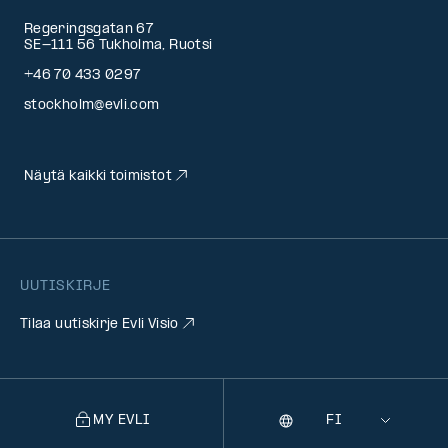
Regeringsgatan 67
SE-111 56 Tukholma, Ruotsi
+46 70 433 0297
stockholm@evli.com
Näytä kaikki toimistot
UUTISKIRJE
Tilaa uutiskirje Evli Visio
MY EVLI
Kieli
Selecting