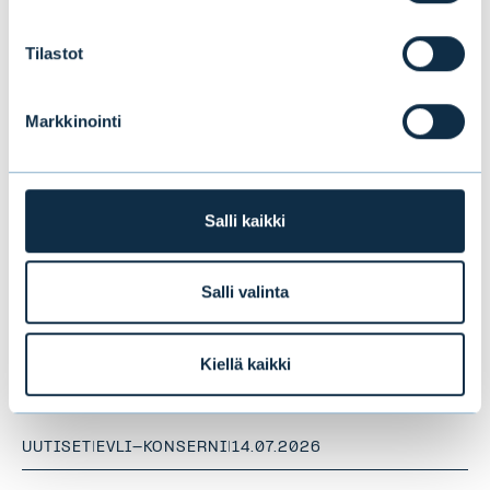
Tilastot
Markkinointi
Salli kaikki
Salli valinta
Evlin puolivuosikatsaus 1–6/2026:
Vakaata kasvua ensimmäisellä
Kiellä kaikki
vuosipuoliskolla
UUTISET
|
EVLI-KONSERNI
|
14.07.2026