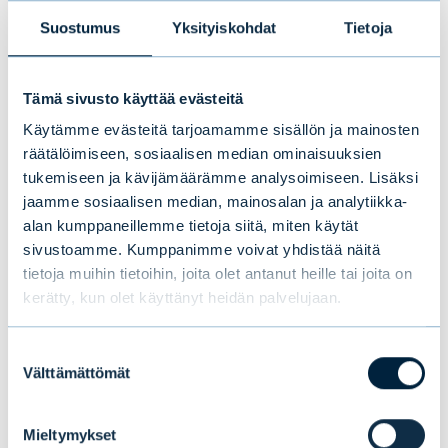
TUTUSTU EVLIN VUOSIKERTOMUKSEEN
Suostumus
Yksityiskohdat
Tietoja
Tämä sivusto käyttää evästeitä
Lisätietoja:
Käytämme evästeitä tarjoamamme sisällön ja mainosten
Juho Mikola, talousjohtaja, Evli Oyj, p. +358
räätälöimiseen, sosiaalisen median ominaisuuksien
40 717 8888,
juho.mikola@evli.com
tukemiseen ja kävijämäärämme analysoimiseen. Lisäksi
jaamme sosiaalisen median, mainosalan ja analytiikka-
alan kumppaneillemme tietoja siitä, miten käytät
sivustoamme. Kumppanimme voivat yhdistää näitä
tietoja muihin tietoihin, joita olet antanut heille tai joita on
kerätty, kun olet käyttänyt heidän palvelujaan.
Tämä saattaa myös
Suostumuksen
kiinnostaa sinua
Välttämättömät
valinta
Mieltymykset