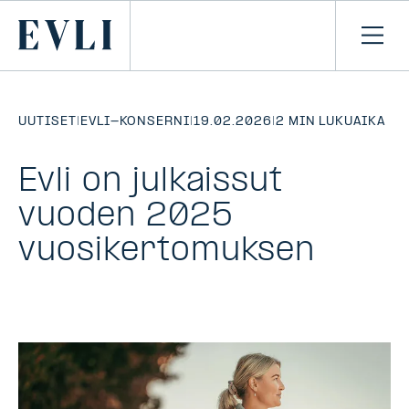
SIIRRY
SISÄLTÖÖN
Primary
Avaa
navi
UUTISET
|
EVLI-KONSERNI
|
19.02.2026
|
2 MIN LUKUAIKA
Evli on julkaissut
vuoden 2025
vuosikertomuksen