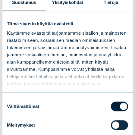
Suostumus
Yksityiskohdat
Tietoja
kysyntää voimakkaammin. Toisaalta, jos
vaikka ulkomaiset sijoittajat kiinnostuvat
Tämä sivusto käyttää evästeitä
yhtiöstä, kysynnän kasvulla on positiivinen
Käytämme evästeitä tarjoamamme sisällön ja mainosten
vaikutus hintaan.
räätälöimiseen, sosiaalisen median ominaisuuksien
tukemiseen ja kävijämäärämme analysoimiseen. Lisäksi
jaamme sosiaalisen median, mainosalan ja analytiikka-
Markku Järvinen, pääanalyytikko, Evli
alan kumppaneillemme tietoja siitä, miten käytät
Research
sivustoamme. Kumppanimme voivat yhdistää näitä
tietoja muihin tietoihin, joita olet antanut heille tai joita on
kerätty, kun olet käyttänyt heidän palvelujaan.
Suostumuksen
Välttämättömät
valinta
Tämä saattaa myös
Mieltymykset
kiinnostaa sinua