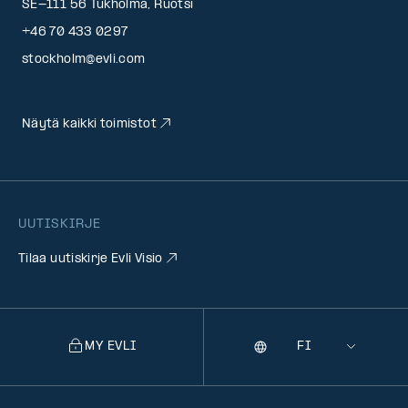
SE-111 56 Tukholma, Ruotsi
+46 70 433 0297
stockholm@evli.com
Näytä kaikki toimistot
UUTISKIRJE
Tilaa uutiskirje Evli Visio
MY EVLI
Kieli
Selecting
a
language