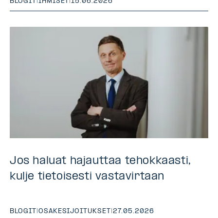
BLOGIT
|
IHMISET
|
15.06.2026
Jos haluat hajauttaa tehokkaasti,
kulje tietoisesti vastavirtaan
BLOGIT
|
OSAKESIJOITUKSET
|
27.05.2026