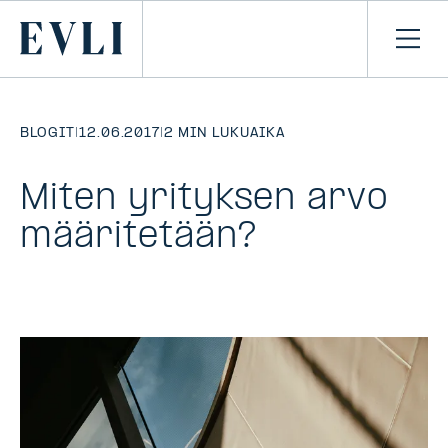
SIIRRY
SISÄLTÖÖN
Primary
Avaa
navi
BLOGIT
|
12.06.2017
|
2 MIN LUKUAIKA
Miten yrityksen arvo
määritetään?