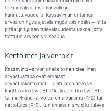
herkkä käytetylle diskonttokorolle sekä
terminaalivaiheen kasvulle ja
kannattavuudelle. Kassavirran antamaa
arvoa on hyvä ajatella myös toisinpäin – mitä
pitää yrityksen tulevaisuudesta uskoa, jotta
tiettyyn arvoon voi saapua.
Kertoimet ja verrokit
Kassavirta-arvon ohella toinen oleellinen
arvostustapa ovat erilaiset
arvostuskertoimet – yrityksen arvo vs.
käyttökate (EV/EBITDA), liikevoitto (EV/EBIT)
tai markkina-arvo vs. oma pääoma (P/B) tai
nettotulos (P/E). Kun on ensin arvioitu tuleva