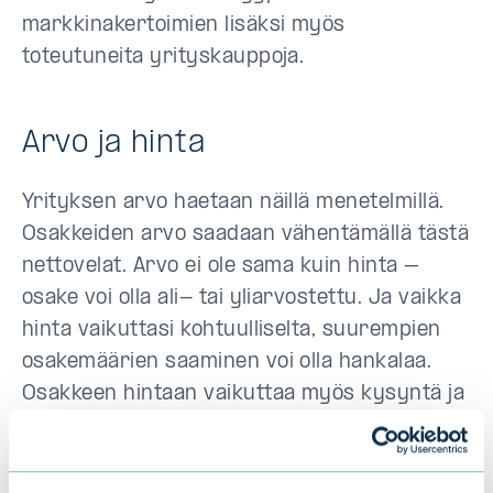
markkinakertoimien lisäksi myös
toteutuneita yrityskauppoja.
Arvo ja hinta
Yrityksen arvo haetaan näillä menetelmillä.
Osakkeiden arvo saadaan vähentämällä tästä
nettovelat. Arvo ei ole sama kuin hinta –
osake voi olla ali- tai yliarvostettu. Ja vaikka
hinta vaikuttasi kohtuulliselta, suurempien
osakemäärien saaminen voi olla hankalaa.
Osakkeen hintaan vaikuttaa myös kysyntä ja
tarjonta. Jos suuri omistaja myy
merkittävästi omistustaan, hinta voi lyhyellä
aikavälillä laskea tarjonnan kasvaessa