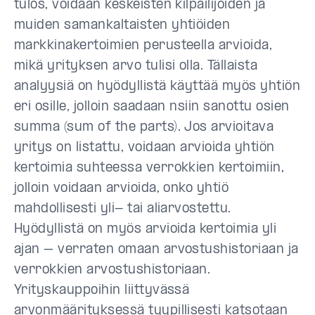
tulos, voidaan keskeisten kilpailijoiden ja
muiden samankaltaisten yhtiöiden
markkinakertoimien perusteella arvioida,
mikä yrityksen arvo tulisi olla. Tällaista
analyysiä on hyödyllistä käyttää myös yhtiön
eri osille, jolloin saadaan nsiin sanottu osien
summa (sum of the parts). Jos arvioitava
yritys on listattu, voidaan arvioida yhtiön
kertoimia suhteessa verrokkien kertoimiin,
jolloin voidaan arvioida, onko yhtiö
mahdollisesti yli- tai aliarvostettu.
Hyödyllistä on myös arvioida kertoimia yli
ajan – verraten omaan arvostushistoriaan ja
verrokkien arvostushistoriaan.
Yrityskauppoihin liittyvässä
arvonmäärityksessä tyypillisesti katsotaan