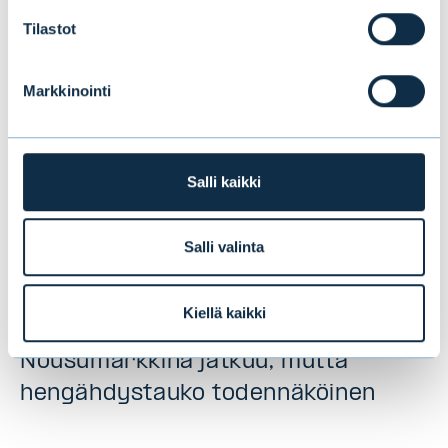
Tilastot
Markkinointi
Salli kaikki
Salli valinta
Kiellä kaikki
Puolivälikatsaus 2026:
Nousumarkkina jatkuu, mutta
hengähdystauko todennäköinen