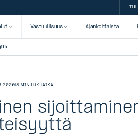
TUL
elut
Vastuullisuus
Ajankohtaista
yttä
6.2020
|
3 MIN LUKUAIKA
inen sijoittaminen
teisyyttä