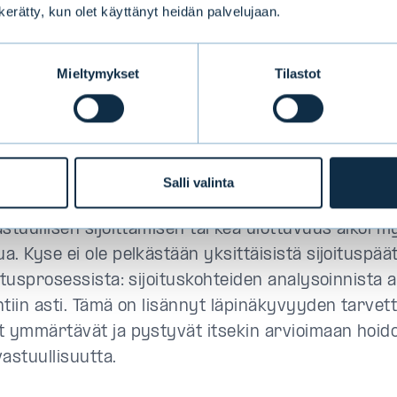
n kerätty, kun olet käyttänyt heidän palvelujaan.
isessa sijoitustoiminnassa tulisi huomioida ympä
osiaaliset tekijät ja hyvät hallintotavat. Näin muo
et, jotka nykyään ovat itsestään selviä lähes kaikil
Mieltymykset
Tilastot
uullinen sijoitustoiminta 
naisvaltaista
Salli valinta
astuullisen sijoittamisen tärkeä ulottuvuus alkoi 
a. Kyse ei ole pelkästään yksittäisistä sijoituspää
itusprosessista: sijoituskohteiden analysoinnista a
tiin asti. Tämä on lisännyt läpinäkyvyyden tarvetta
t ymmärtävät ja pystyvät itsekin arvioimaan hoid
astuullisuutta.