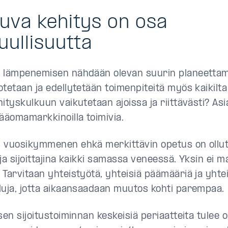
uva kehitys on osa
uullisuutta
 lämpenemisen nähdään olevan suurin planeettam
tetaan ja edellytetään toimenpiteitä myös kaikilta si
ityskulkuun vaikutetaan ajoissa ja riittävästi? As
pääomamarkkinoilla toimivia.
 vuosikymmenen ehkä merkittävin opetus on ollut
ja sijoittajina kaikki samassa veneessä. Yksin ei m
 Tarvitaan yhteistyötä, yhteisiä päämääriä ja yhtei
luja, jotta aikaansaadaan muutos kohti parempaa.
sen sijoitustoiminnan keskeisiä periaatteita tulee 