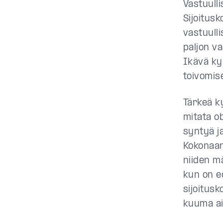
Vastuulli
Sijoitus
vastuull
paljon v
Ikävä ky
toivomis
Tärkeä k
mitata ob
syntyä ja
Kokonaan
niiden m
kun on e
sijoitusk
kuuma ai