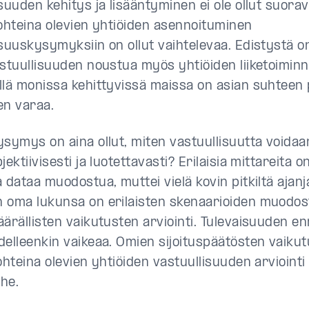
suuden kehitys ja lisääntyminen ei ole ollut suoravi
kohteina olevien yhtiöiden asennoituminen
isuuskysymyksiin on ollut vaihtelevaa. Edistystä 
astuullisuuden noustua myös yhtiöiden liiketoimin
llä monissa kehittyvissä maissa on asian suhteen 
en varaa.
ysymys on aina ollut, miten vastuullisuutta voidaan
jektiivisesti ja luotettavasti? Erilaisia mittareita 
 dataa muodostua, muttei vielä kovin pitkiltä ajanja
 oma lukunsa on erilaisten skenaarioiden muodos
äärällisten vaikutusten arviointi. Tulevaisuuden 
delleenkin vaikeaa. Omien sijoituspäätösten vaikut
ohteina olevien yhtiöiden vastuullisuuden arviointi
he.