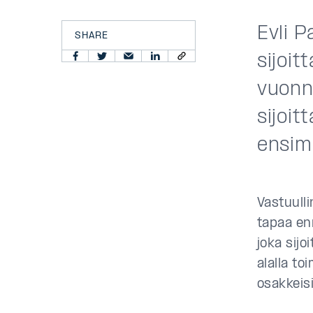
Evli P
SHARE
sijoi
vuonn
sijoit
ensim
Vastuulli
tapaa en
joka sijo
alalla to
osakkeisi