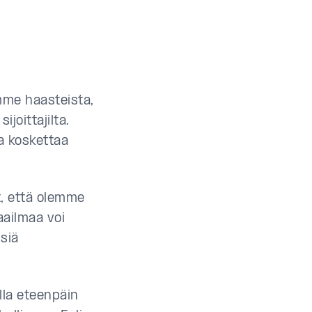
me haasteista,
joittajilta.
ia koskettaa
, että olemme
aailmaa voi
siä
olla eteenpäin