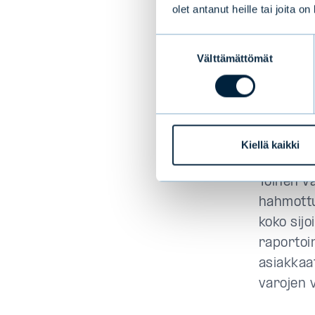
olet antanut heille tai joita o
Vastuull
ohessa s
Suostumuksen
periaatte
Välttämättömät
valinta
Vast
koko
Kiellä kaikki
Toinen v
hahmottu
koko sijo
raportoin
asiakkaa
varojen v