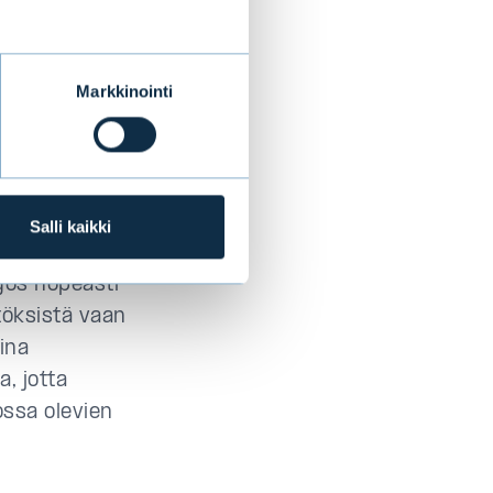
ristökysymysten
dostuivat ESG-
le.
Markkinointi
on
Salli kaikki
myös nopeasti
töksistä vaan
ina
, jotta
ossa olevien