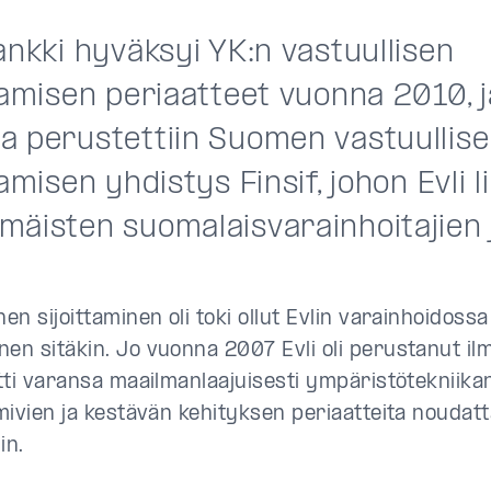
ankki hyväksyi YK:n vastuullisen
ttamisen periaatteet vuonna 2010,
a perustettiin Suomen vastuullis
tamisen yhdistys Finsif, johon Evli li
mäisten suomalaisvarainhoitajien 
nen sijoittaminen oli toki ollut Evlin varainhoidossa
nen sitäkin. Jo vuonna 2007 Evli oli perustanut i
itti varansa maailmanlaajuisesti ympäristötekniika
imivien ja kestävän kehityksen periaatteita noudat
in.