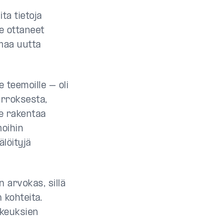
ta tietoja
e ottaneet
maa uutta
 teemoille – oli
urroksesta,
me rakentaa
moihin
älöityjä
 arvokas, sillä
n kohteita.
ikeuksien