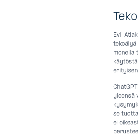
Teko
Evli Atl
tekoälyä
monella 
käytöstä
erityise
ChatGPT 
yleensä v
kysymyksi
se tuotta
ei oikeas
perustee