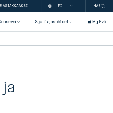
Kieli
E ASIAKKAAKSI
HAE
Konserni
Sijoittajasuhteet
My Evli
 ja