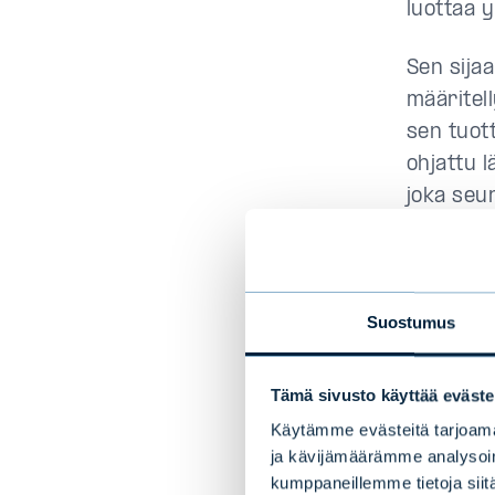
luottaa y
Sen sija
määritell
sen tuot
ohjattu 
joka seur
Toisin k
analyysi
Suostumus
Stru
- ti
Tämä sivusto käyttää eväste
Käytämme evästeitä tarjoama
ja kävijämäärämme analysoim
Sijoitus
kumppaneillemme tietoja siitä