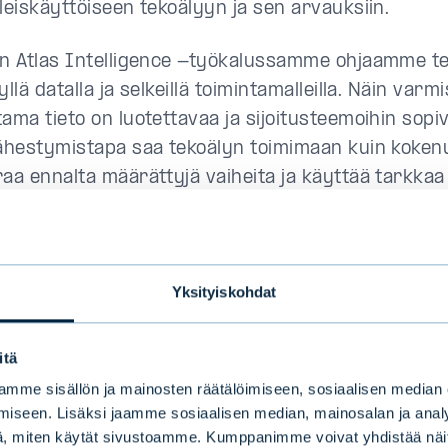
leiskäyttöiseen tekoälyyn ja sen arvauksiin.
an Atlas Intelligence -työkalussamme ohjaamme te
yllä datalla ja selkeillä toimintamalleilla. Näin var
tama tieto on luotettavaa ja sijoitusteemoihin sopi
lähestymistapa saa tekoälyn toimimaan kuin kokenu
aa ennalta määrättyjä vaiheita ja käyttää tarkkaa 
uin ihmisanalyytikko, tekoäly ei väsy, mikä mahdoll
n tuottamisen laajassa mittakaavassa.
Yksityiskohdat
kturoitu ja strukturoima
edon kaksi puolta
itä
mme sisällön ja mainosten räätälöimiseen, sosiaalisen median
iseen. Lisäksi jaamme sosiaalisen median, mainosalan ja analy
maailmassa yhtiöiden datan ymmärtäminen on ava
, miten käytät sivustoamme. Kumppanimme voivat yhdistää näitä t