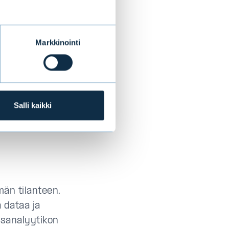
tonta.
noissa, jolloin
 data taas
Markkinointi
 some-
sisältää
tteiden
ittelyä.
edon kanssa sen
Salli kaikki
n
män tilanteen.
 dataa ja
sanalyytikon