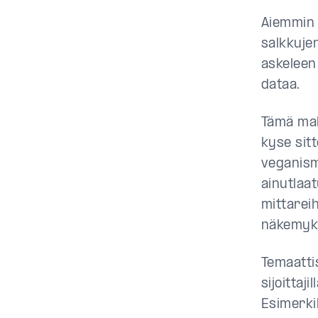
Aiemmin 
salkkuje
askeleen
dataa.
Tämä mahd
kyse sit
veganism
ainutlaat
mittarei
näkemyk
Temaatti
sijoittaji
Esimerkik