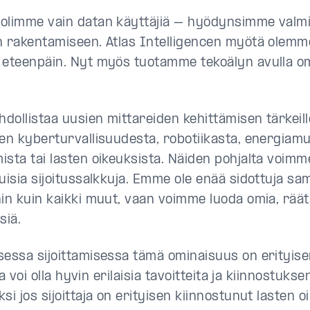
olimme vain datan käyttäjiä – hyödynsimme valmii
n rakentamiseen. Atlas Intelligencen myötä olemm
 eteenpäin. Nyt myös tuotamme tekoälyn avulla o
ollistaa uusien mittareiden kehittämisen tärkeille
ten kyberturvallisuudesta, robotiikasta, energiam
ista tai lasten oikeuksista. Näiden pohjalta voim
uisia sijoitussalkkuja. Emme ole enää sidottuja sa
hin kuin kaikki muut, vaan voimme luoda omia, räät
siä.
sessa sijoittamisessa tämä ominaisuus on erityisen
lla voi olla hyvin erilaisia tavoitteita ja kiinnostukse
si jos sijoittaja on erityisen kiinnostunut lasten o