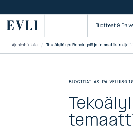
SIIRRY
SISÄLTÖÖN
Primary
Tuotteet & Palv
Ajankohtaista
Tekoälyllä yhtiöanalyysiä ja temaattista sijoi
BLOGIT
|
ATLAS-PALVELU
|
30.1
Tekoälyl
temaatti