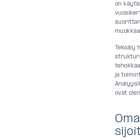
on käytä
vuosiker
suoritta
muokkaa
Tekoäly 
struktur
tehokkaas
ja toimin
Analyysik
ovat olen
Oma
sijo