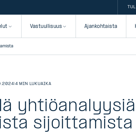
TUL
elut
Vastuullisuus
Ajankohtaista
ttamista
0.2024
|
4 MIN LUKUAIKA
lä yhtiöanalyysiä
sta sijoittamista