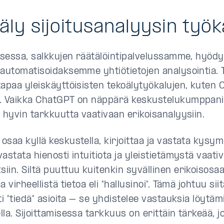
äly sijoitusanalyysin työ
aksessa, salkkujen räätälöintipalvelussamme, hy
 automatisoidaksemme yhtiötietojen analysointia.
tapaa yleiskäyttöisisten tekoälytyökalujen, kuten
. Vaikka ChatGPT on näppärä keskustelukumppani, 
n hyvin tarkkuutta vaativaan erikoisanalyysiin.
osaa kyllä keskustella, kirjoittaa ja vastata kysym
astata hienosti intuitiota ja yleistietämystä vaativ
in. Siltä puuttuu kuitenkin syvällinen erikoisosaam
a virheellistä tietoa eli "hallusinoi". Tämä johtuu sii
ti "tiedä" asioita – se yhdistelee vastauksia löytä
lla. Sijoittamisessa tarkkuus on erittäin tärkeää, 