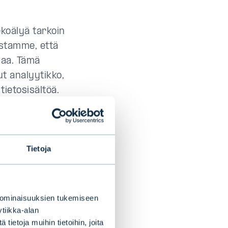
koälyä tarkoin
mistamme, että
vaa. Tämä
t analyytikko,
tietosisältöä.
istaa laadukkaan
Tietoja
ton data
 ominaisuuksien tukemiseen
tiikka-alan
inasemassa.
ietoja muihin tietoihin, joita