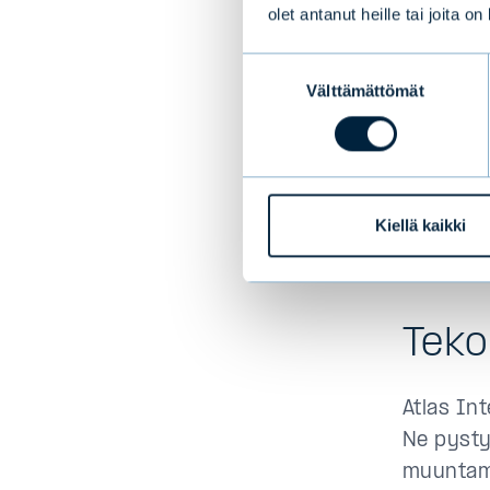
Dataa voi
olet antanut heille tai joita o
Strukturo
sitä on 
Suostumuksen
Välttämättömät
valinta
koostuu 
päivityks
arvokast
laadusta
Sijoitta
Kiellä kaikki
valtavan
Teko
Atlas Int
Ne pysty
muuntam