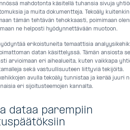
nnössä mahdotonta käsitellä tuhansia sivuja yhtiö
tomuksia ja muita dokumentteja. Tekoäly kuitenki
maan tämän tehtävän tehokkaasti, poimimaan olenn
maan ne helposti hyödynnettävään muotoon.
hyödyntää erikoistuneita temaattisia analyysikehik
oimattoman datan käsittelyssä. Tämän ansiosta s
ti arvioimaan eri aihealueita, kuten vaikkapa yhti
tamalleja sekä vastuullisuuteen liittyviä tekijöitä.
ehikkojen avulla tekoäly tunnistaa ja kerää juuri ne
naisia eri sijoitusteemojen kannalta.
a dataa parempiin
ituspäätöksiin