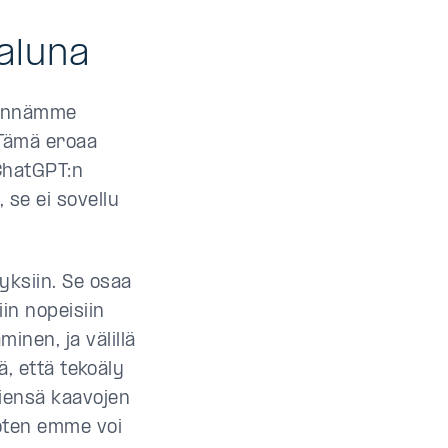
kaluna
ödynnämme
 Tämä eroaa
 ChatGPT:n
se ei sovellu
yksiin. Se osaa
iin nopeisiin
inen, ja välillä
tä, että tekoäly
miensä kaavojen
joten emme voi