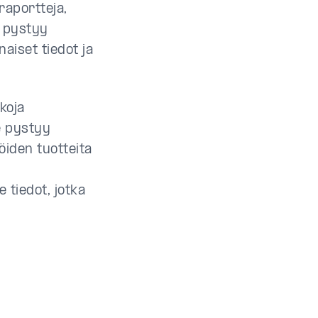
raportteja,
n pystyy
aiset tiedot ja
koja
e pystyy
öiden tuotteita
 tiedot, jotka