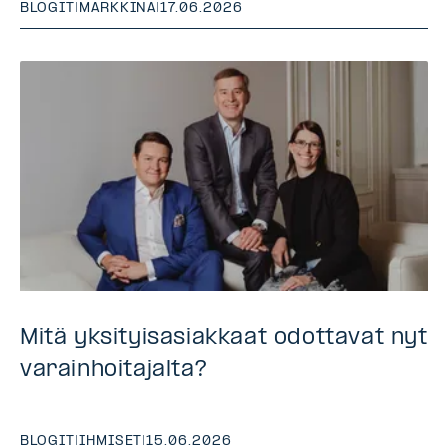
BLOGIT
|
MARKKINA
|
17.06.2026
Mitä yksityisasiakkaat odottavat nyt
varainhoitajalta?
BLOGIT
|
IHMISET
|
15.06.2026