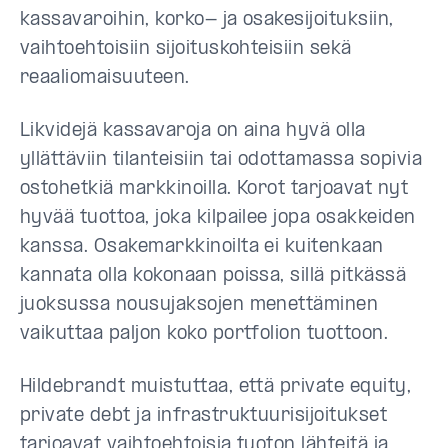
kassavaroihin, korko- ja osakesijoituksiin,
vaihtoehtoisiin sijoituskohteisiin sekä
reaaliomaisuuteen.
Likvidejä kassavaroja on aina hyvä olla
yllättäviin tilanteisiin tai odottamassa sopivia
ostohetkiä markkinoilla. Korot tarjoavat nyt
hyvää tuottoa, joka kilpailee jopa osakkeiden
kanssa. Osakemarkkinoilta ei kuitenkaan
kannata olla kokonaan poissa, sillä pitkässä
juoksussa nousujaksojen menettäminen
vaikuttaa paljon koko portfolion tuottoon.
Hildebrandt muistuttaa, että private equity,
private debt ja infrastruktuurisijoitukset
tarjoavat vaihtoehtoisia tuoton lähteitä ja