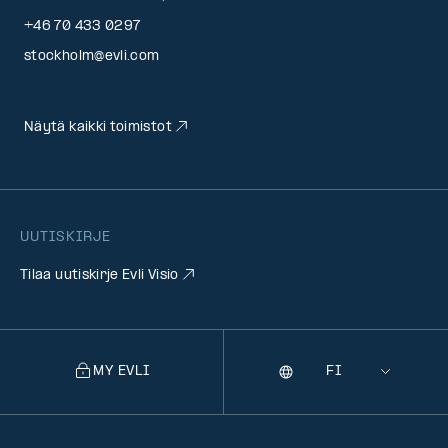
+46 70 433 0297
stockholm@evli.com
Näytä kaikki toimistot
UUTISKIRJE
Tilaa uutiskirje Evli Visio
MY EVLI
Kieli
Selecting
a
language