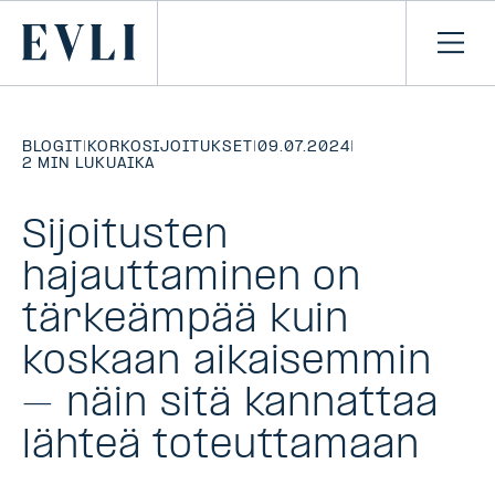
SIIRRY
SISÄLTÖÖN
Primary
Avaa
navi
BLOGIT
|
KORKOSIJOITUKSET
|
09.07.2024
|
2 MIN LUKUAIKA
Sijoitusten
hajauttaminen on
tärkeämpää kuin
koskaan aikaisemmin
– näin sitä kannattaa
lähteä toteuttamaan