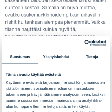
kasvaneen talouden sekä osakemarkkinoiden
suhteen kestää. Samalla on hyvä miettiä,
ovatko osakemarkkinoiden pitkän aikavälin
riskit kuitenkaan aiempaa pienemmät. Vaikka
tilanne näyttäisi kuinka hyvältä,
hajauttaminen on sijoittajalle elintärkeää.
On myös hyvä muistaa, että vakaa tuotto on
Suostumus
Yksityiskohdat
Tietoja
useimmille sijoittajille voimakkaasti heiluvaa
arvonkehitystä parempi vaihtoehto.
Tämä sivusto käyttää evästeitä
Käytämme evästeitä tarjoamamme sisällön ja mainosten
räätälöimiseen, sosiaalisen median ominaisuuksien
Haluatko pysyä ajan tasalla
tukemiseen ja kävijämäärämme analysoimiseen. Lisäksi
markkinoiden liikkeistä, vastuullisen
jaamme sosiaalisen median, mainosalan ja analytiikka-
alan kumppaneillemme tietoja siitä, miten käytät
sijoittamisen trendeistä ja syventyä