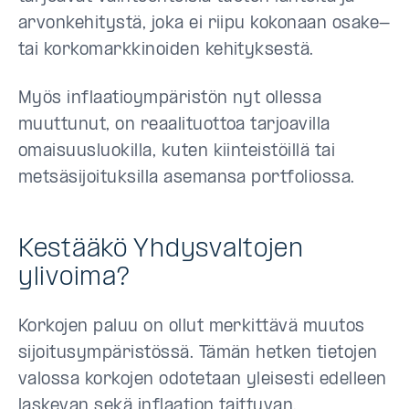
arvonkehitystä, joka ei riipu kokonaan osake-
tai korkomarkkinoiden kehityksestä.
Myös inflaatioympäristön nyt ollessa
muuttunut, on reaalituottoa tarjoavilla
omaisuusluokilla, kuten kiinteistöillä tai
metsäsijoituksilla asemansa portfoliossa.
Kestääkö Yhdysvaltojen
ylivoima?
Korkojen paluu on ollut merkittävä muutos
sijoitusympäristössä. Tämän hetken tietojen
valossa korkojen odotetaan yleisesti edelleen
laskevan sekä inflaation taittuvan.