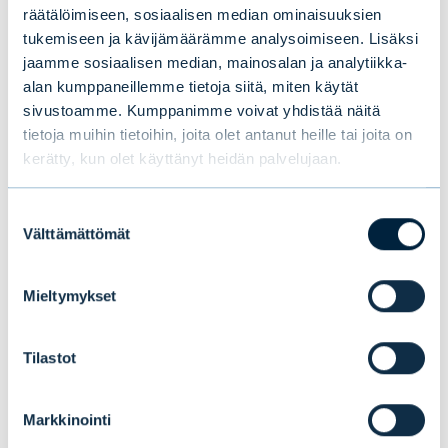
alusta
räätälöimiseen, sosiaalisen median ominaisuuksien
tukemiseen ja kävijämäärämme analysoimiseen. Lisäksi
jaamme sosiaalisen median, mainosalan ja analytiikka-
alan kumppaneillemme tietoja siitä, miten käytät
sivustoamme. Kumppanimme voivat yhdistää näitä
tietoja muihin tietoihin, joita olet antanut heille tai joita on
kerätty, kun olet käyttänyt heidän palvelujaan.
Suostumuksen
Välttämättömät
valinta
Mieltymykset
Tilastot
Markkinointi
Tomas Hildebrandt