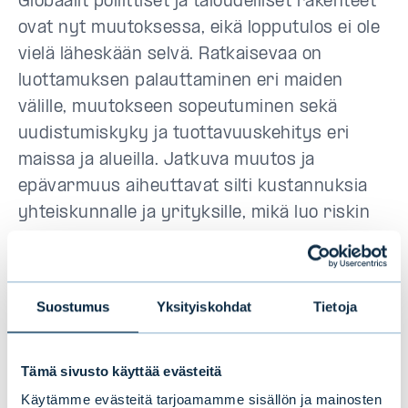
Globaalit poliittiset ja taloudelliset rakenteet
ovat nyt muutoksessa, eikä lopputulos ei ole
vielä läheskään selvä. Ratkaisevaa on
luottamuksen palauttaminen eri maiden
välille, muutokseen sopeutuminen sekä
uudistumiskyky ja tuottavuuskehitys eri
maissa ja alueilla. Jatkuva muutos ja
epävarmuus aiheuttavat silti kustannuksia
yhteiskunnalle ja yrityksille, mikä luo riskin
inflaation kiihtymisestä pitkällä aikavälillä.
Lyhyellä aikavälillä riskinäkymien
toteutumisen todennäköisyys on kasvanut
Suostumus
Yksityiskohdat
Tietoja
kauppasodan vuoksi.
Taulukko: Keskeisten pääomamarkkinoiden
Tämä sivusto käyttää evästeitä
arvonmuutokset huhtikuussa ja vuoden
Käytämme evästeitä tarjoamamme sisällön ja mainosten