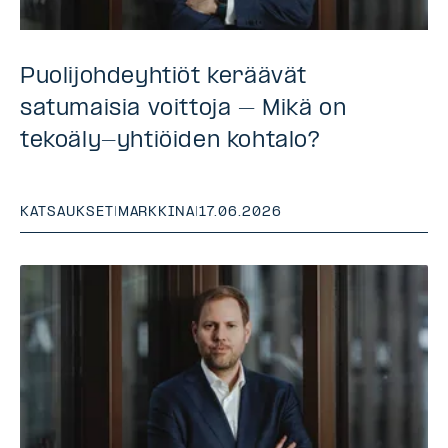
Puolijohdeyhtiöt keräävät
satumaisia voittoja – Mikä on
tekoäly-yhtiöiden kohtalo?
KATSAUKSET
|
MARKKINA
|
17.06.2026