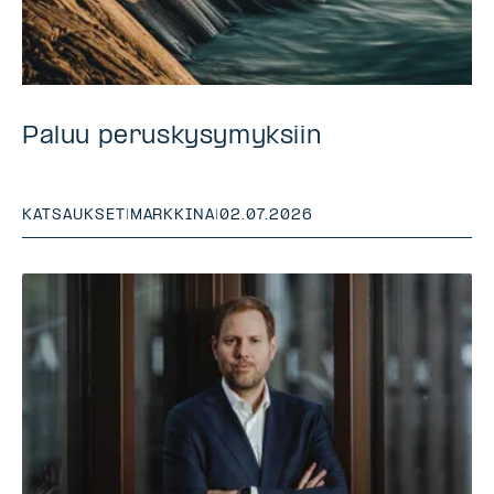
Paluu peruskysymyksiin
KATSAUKSET
|
MARKKINA
|
02.07.2026