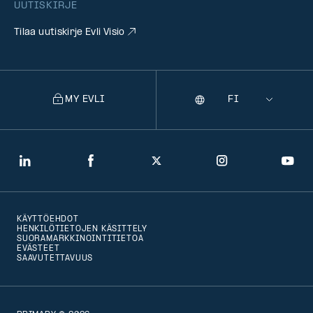
UUTISKIRJE
Tilaa uutiskirje Evli Visio
MY EVLI
Kieli
Selecting
a
language
will
LinkedIn
Facebook
Twitter
Instagram
You
navigate
to
KÄYTTÖEHDOT
that
HENKILÖTIETOJEN KÄSITTELY
SUORAMARKKINOINTITIETOA
version
EVÄSTEET
SAAVUTETTAVUUS
of
the
page