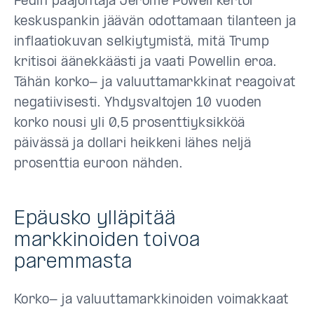
Fedin pääjohtaja Jerome Powell kertoi
keskuspankin jäävän odottamaan tilanteen ja
inflaatiokuvan selkiytymistä, mitä Trump
kritisoi äänekkäästi ja vaati Powellin eroa.
Tähän korko- ja valuuttamarkkinat reagoivat
negatiivisesti. Yhdysvaltojen 10 vuoden
korko nousi yli 0,5 prosenttiyksikköä
päivässä ja dollari heikkeni lähes neljä
prosenttia euroon nähden.
Epäusko ylläpitää
markkinoiden toivoa
paremmasta
Korko- ja valuuttamarkkinoiden voimakkaat