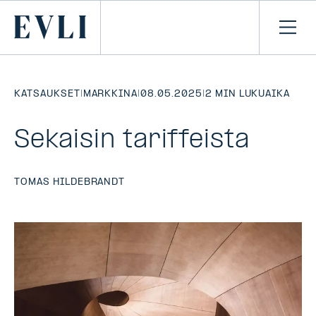
SIIRRY
SISÄLTÖÖN
Primary
Avaa
navi
KATSAUKSET
|
MARKKINA
|
08.05.2025
|
2 MIN LUKUAIKA
Sekaisin tariffeista
TOMAS HILDEBRANDT