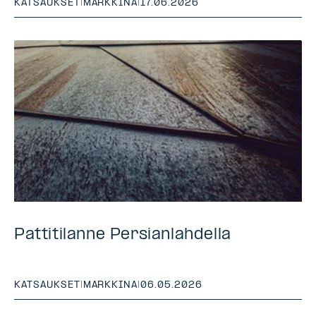
KATSAUKSET
|
MARKKINA
|
17.06.2026
Pattitilanne Persianlahdella
KATSAUKSET
|
MARKKINA
|
06.05.2026