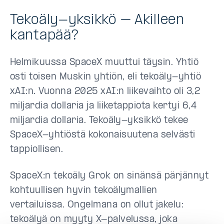
Tekoäly-yksikkö – Akilleen
kantapää?
Helmikuussa SpaceX muuttui täysin. Yhtiö
osti toisen Muskin yhtiön, eli tekoäly-yhtiö
xAI:n. Vuonna 2025 xAI:n liikevaihto oli 3,2
miljardia dollaria ja liiketappiota kertyi 6,4
miljardia dollaria. Tekoäly-yksikkö tekee
SpaceX-yhtiöstä kokonaisuutena selvästi
tappiollisen.
SpaceX:n tekoäly Grok on sinänsä pärjännyt
kohtuullisen hyvin tekoälymallien
vertailuissa. Ongelmana on ollut jakelu:
tekoälyä on myyty X-palvelussa, joka