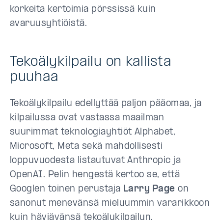
korkeita kertoimia pörssissä kuin
avaruusyhtiöistä.
Tekoälykilpailu on kallista
puuhaa
Tekoälykilpailu edellyttää paljon pääomaa, ja
kilpailussa ovat vastassa maailman
suurimmat teknologiayhtiöt Alphabet,
Microsoft, Meta sekä mahdollisesti
loppuvuodesta listautuvat Anthropic ja
OpenAI. Pelin hengestä kertoo se, että
Googlen toinen perustaja
Larry Page
on
sanonut menevänsä mieluummin vararikkoon
kuin häviävänsä tekoälykilpailun.