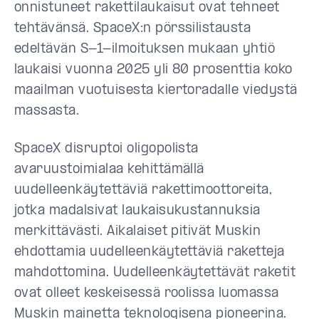
onnistuneet rakettilaukaisut ovat tehneet
tehtävänsä. SpaceX:n pörssilistausta
edeltävän S-1-ilmoituksen mukaan yhtiö
laukaisi vuonna 2025 yli 80 prosenttia koko
maailman vuotuisesta kiertoradalle viedystä
massasta.
SpaceX disruptoi oligopolista
avaruustoimialaa kehittämällä
uudelleenkäytettäviä rakettimoottoreita,
jotka madalsivat laukaisukustannuksia
merkittävästi. Aikalaiset pitivät Muskin
ehdottamia uudelleenkäytettäviä raketteja
mahdottomina. Uudelleenkäytettävät raketit
ovat olleet keskeisessä roolissa luomassa
Muskin mainetta teknologisena pioneerina.