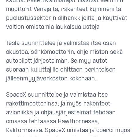
kautta. Rakettivalmistajat tilasivat aiemmin
moottorit Venäjältä, rakenteet kymmeniltä
puolustussektorin alihankkijoilta ja käyttivät
valtion omistamia laukaisualustoja.
Tesla suunnittelee ja valmistaa itse osan
akustoa, sähkömoottorin, ohjelmiston sekä
autopilottijärjestelmän. Se myy autot
suoraan kuluttajille ohittaen perinteisen
jälleenmyyjäverkoston kokonaan.
SpaceX suunnittelee ja valmistaa itse
rakettimoottorinsa, ja myös rakenteet,
avioniikka ja ohjausjärjestelmät tehdään
omassa tehtaassa Hawthornessa,
Kaliforniassa. SpaceX omistaa ja operoi myös