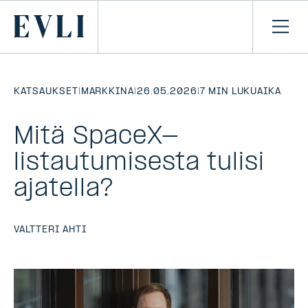
SIIRRY
SISÄLTÖÖN
Primary
Avaa
navi
KATSAUKSET
|
MARKKINA
|
26.05.2026
|
7 MIN LUKUAIKA
Mitä SpaceX-
listautumisesta tulisi
ajatella?
VALTTERI AHTI