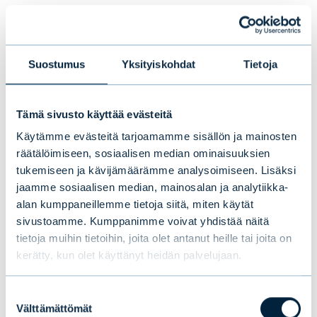
tunnettiin aiemmin Twitterinä, mutta levikki
on alkuinnostuksen jälkeen romahtanut.
Mallia pyörittäneen Colossus 1 -
Suostumus
Yksityiskohdat
Tietoja
datakeskusklusterin käyttöaste on
puutteellisen kysynnän takia vain 11
Tämä sivusto käyttää evästeitä
prosenttia. Arvokkaat sirut ovat istuneet
Käytämme evästeitä tarjoamamme sisällön ja mainosten
tyhjän panttina.
räätälöimiseen, sosiaalisen median ominaisuuksien
tukemiseen ja kävijämäärämme analysoimiseen. Lisäksi
Muskin ratkaisu on ollut vuokrata Colossus 1
jaamme sosiaalisen median, mainosalan ja analytiikka-
-datakeskusklusteri kilpailevalle Anthropic-
alan kumppaneillemme tietoja siitä, miten käytät
tekoäly-yhtiölle. Anthropic maksaa
sivustoamme. Kumppanimme voivat yhdistää näitä
SpaceX:lle 300 megawatin datakeskuksesta
tietoja muihin tietoihin, joita olet antanut heille tai joita on
kerätty, kun olet käyttänyt heidän palvelujaan.
vuokraa 15 miljardia dollaria vuodessa, mikä
kertoo, kuinka arvokkaita
Suostumuksen
tekoälydatakeskukset ovat. Huomionarvoista
Välttämättömät
valinta