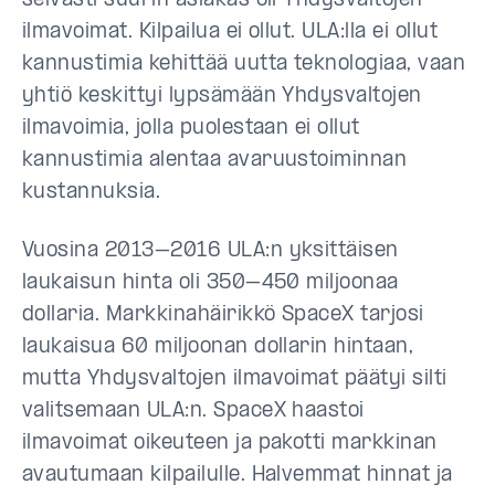
selvästi suurin asiakas oli Yhdysvaltojen
ilmavoimat. Kilpailua ei ollut. ULA:lla ei ollut
kannustimia kehittää uutta teknologiaa, vaan
yhtiö keskittyi lypsämään Yhdysvaltojen
ilmavoimia, jolla puolestaan ei ollut
kannustimia alentaa avaruustoiminnan
kustannuksia.
Vuosina 2013–2016 ULA:n yksittäisen
laukaisun hinta oli 350–450 miljoonaa
dollaria. Markkinahäirikkö SpaceX tarjosi
laukaisua 60 miljoonan dollarin hintaan,
mutta Yhdysvaltojen ilmavoimat päätyi silti
valitsemaan ULA:n. SpaceX haastoi
ilmavoimat oikeuteen ja pakotti markkinan
avautumaan kilpailulle. Halvemmat hinnat ja