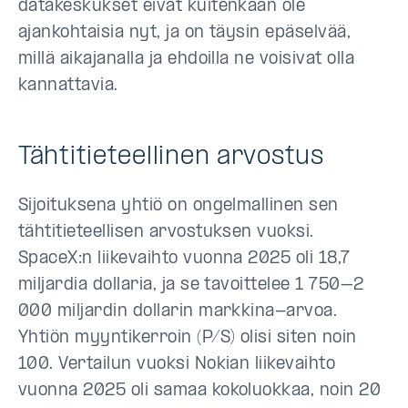
datakeskukset eivät kuitenkaan ole
ajankohtaisia nyt, ja on täysin epäselvää,
millä aikajanalla ja ehdoilla ne voisivat olla
kannattavia.
Tähtitieteellinen arvostus
Sijoituksena yhtiö on ongelmallinen sen
tähtitieteellisen arvostuksen vuoksi.
SpaceX:n liikevaihto vuonna 2025 oli 18,7
miljardia dollaria, ja se tavoittelee 1 750–2
000 miljardin dollarin markkina-arvoa.
Yhtiön myyntikerroin (P/S) olisi siten noin
100. Vertailun vuoksi Nokian liikevaihto
vuonna 2025 oli samaa kokoluokkaa, noin 20