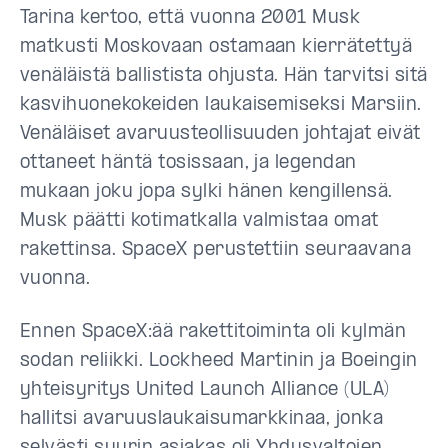
Tarina kertoo, että vuonna 2001 Musk
matkusti Moskovaan ostamaan kierrätettyä
venäläistä ballistista ohjusta. Hän tarvitsi sitä
kasvihuonekokeiden laukaisemiseksi Marsiin.
Venäläiset avaruusteollisuuden johtajat eivät
ottaneet häntä tosissaan, ja legendan
mukaan joku jopa sylki hänen kengillensä.
Musk päätti kotimatkalla valmistaa omat
rakettinsa. SpaceX perustettiin seuraavana
vuonna.
Ennen SpaceX:ää rakettitoiminta oli kylmän
sodan reliikki. Lockheed Martinin ja Boeingin
yhteisyritys United Launch Alliance (ULA)
hallitsi avaruuslaukaisumarkkinaa, jonka