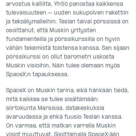
arvostus kalliilta. Yhtiö panostaa kaikkensa
tulevaisuuteen – uuden sukupolven rakettiin
ja tekoälymalleihin. Teslan taival pörssissä on
osoittanut, että Muskin yritysten
fundamenteilla ja pörssikurssilla on hyvin
vähän tekemistä toistensa kanssa. Sen sijaan
pörssikurssi on ollut barometri uskosta
Muskin visioihin. Näin tulee olemaan myös
SpaceX:n tapauksessa.
SpaceX on Muskin tarina, eikä hänkään tiedä,
mitä kaikkea se tulee sisältämään:
siirtokunta Marsissa, datakeskuksia
avaruudessa ja ehkä fuusio Teslan kanssa.
On varmaa, että matkan varrella Muskin
visiot muuttuvat. Sijoittamalla SpaceX:ään