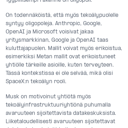
Tyypillisempi rakenne on oligopoli.
On todennäköistä, että myös tekoälypuolelle
syntyy oligopoleja. Anthropic, Google,
OpenAI ja Microsoft voisivat jakaa
yritysmarkkinan, Google ja OpenAI taas
kuluttajapuolen. Mallit voivat myös erikoistua,
esimerkiksi Metan mallit ovat erikoistuneet
yhtiölle tärkeille asioille, kuten terveyteen.
Tässä kontekstissa ei ole selvää, mikä olisi
SpaceX:n tekoälyn rooli.
Musk on motivoinut yhtiötä myös
tekoälyinfrastruktuuriyhtiönä puhumalla
avaruuteen sijoitettavista datakeskuksista.
Liiketaloudellisesti avaruuteen sijoitettavat