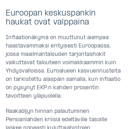
Euroopan keskuspankin
haukat ovat valppaina
Inflaationäkymä on muuttunut aiempaa
haastavammaksi erityisesti Euroopassa,
jossa maailmantalouden tarjontashokit
vaikuttavat talouteen voimakkaammin kuin
Yhdysvalloissa. Euroalueen kasvuennusteita
on tarkistettu alaspäin samalla, kun inflaatio
on pysynyt EKP:n kahden prosentin
tavoitteen yläpuolella.
Raakaöljyn hinnan palautuminen
Persianlahden kriisiä edeltäville tasoille
laskee nopeasti kuluttajahintojen