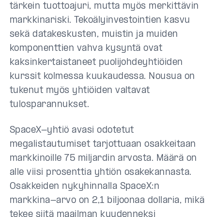
tärkein tuottoajuri, mutta myös merkittävin
markkinariski. Tekoälyinvestointien kasvu
sekä datakeskusten, muistin ja muiden
komponenttien vahva kysyntä ovat
kaksinkertaistaneet puolijohdeyhtiöiden
kurssit kolmessa kuukaudessa. Nousua on
tukenut myös yhtiöiden valtavat
tulosparannukset.
SpaceX-yhtiö avasi odotetut
megalistautumiset tarjottuaan osakkeitaan
markkinoille 75 miljardin arvosta. Määrä on
alle viisi prosenttia yhtiön osakekannasta.
Osakkeiden nykyhinnalla SpaceX:n
markkina-arvo on 2,1 biljoonaa dollaria, mikä
tekee siitä maailman kuudenneksi