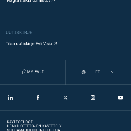
Näytä kaikki toimistot
UUTISKIRJE
Tilaa uutiskirje Evli Visio
MY EVLI
Kieli
Selecting
a
language
will
LinkedIn
Facebook
Twitter
Instagram
You
navigate
to
KÄYTTÖEHDOT
that
HENKILÖTIETOJEN KÄSITTELY
SUORAMARKKINOINTITIETOA