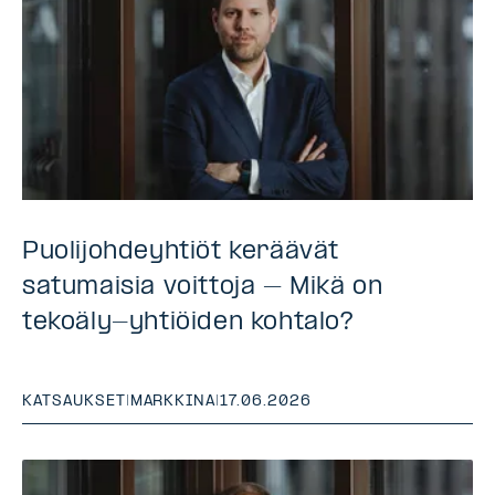
Puolijohdeyhtiöt keräävät
satumaisia voittoja – Mikä on
tekoäly-yhtiöiden kohtalo?
KATSAUKSET
|
MARKKINA
|
17.06.2026