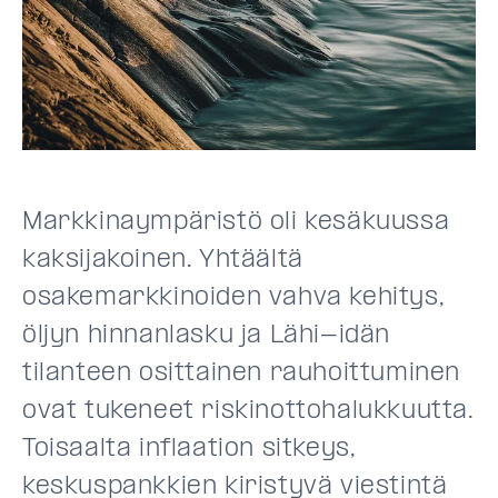
Markkinaympäristö oli kesäkuussa
kaksijakoinen. Yhtäältä
osakemarkkinoiden vahva kehitys,
öljyn hinnanlasku ja Lähi-idän
tilanteen osittainen rauhoittuminen
ovat tukeneet riskinottohalukkuutta.
Toisaalta inflaation sitkeys,
keskuspankkien kiristyvä viestintä