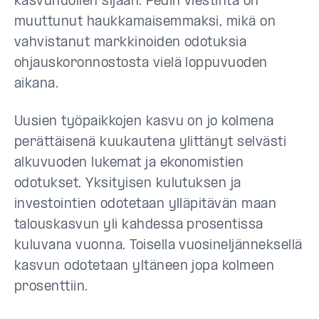
kasvuhuolien sijaan. Fedin viestintä on
muuttunut haukkamaisemmaksi, mikä on
vahvistanut markkinoiden odotuksia
ohjauskoronnostosta vielä loppuvuoden
aikana.
Uusien työpaikkojen kasvu on jo kolmena
perättäisenä kuukautena ylittänyt selvästi
alkuvuoden lukemat ja ekonomistien
odotukset. Yksityisen kulutuksen ja
investointien odotetaan ylläpitävän maan
talouskasvun yli kahdessa prosentissa
kuluvana vuonna. Toisella vuosineljänneksellä
kasvun odotetaan yltäneen jopa kolmeen
prosenttiin.