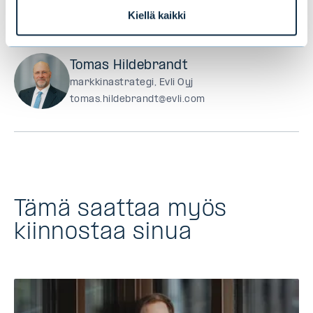
Kiellä kaikki
Tomas Hildebrandt
markkinastrategi, Evli Oyj
tomas.hildebrandt@evli.com
Tämä saattaa myös
kiinnostaa sinua