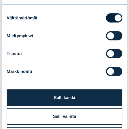
Taulukko: Maailman suurimmat taloudet ja
Suostumuksen
yhtiöt
Välttämättömät
valinta
Mieltymykset
Tilastot
Markkinointi
Salli kaikki
Salli valinta