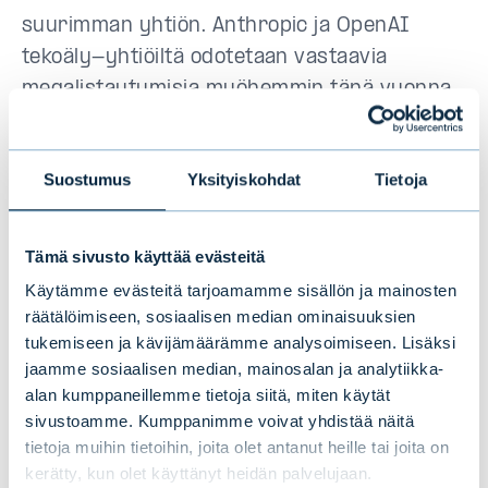
suurimman yhtiön. Anthropic ja OpenAI
tekoäly-yhtiöiltä odotetaan vastaavia
megalistautumisia myöhemmin tänä vuonna.
Sijoitusnäkökulmasta osakeylipaino on ollut
perusteltua vahvan tuloskehityksen,
Suostumus
Yksityiskohdat
Tietoja
investointisyklin ja tekoälyteeman vuoksi,
mutta lyhyen aikavälin korjausliikkeen riski
Tämä sivusto käyttää evästeitä
on kasvanut. Osakemarkkinoiden keskipitkän
Käytämme evästeitä tarjoamamme sisällön ja mainosten
aikavälin näkymät säilyvät kohtuullisen
räätälöimiseen, sosiaalisen median ominaisuuksien
myönteisinä. Keskeisiä muuttujia ovat
tukemiseen ja kävijämäärämme analysoimiseen. Lisäksi
inflaation kehitys, keskuspankkien viestintä,
jaamme sosiaalisen median, mainosalan ja analytiikka-
alan kumppaneillemme tietoja siitä, miten käytät
öljyn hinnan suunta, pitkien korkojen nousu
sivustoamme. Kumppanimme voivat yhdistää näitä
sekä teknologia- ja puolijohdesektorin
tietoja muihin tietoihin, joita olet antanut heille tai joita on
tulosnäkymät.
kerätty, kun olet käyttänyt heidän palvelujaan.