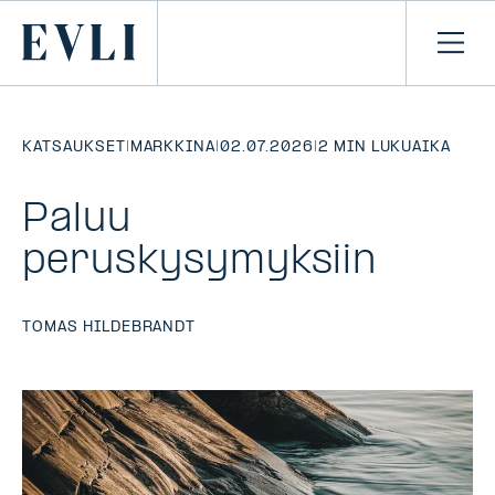
SIIRRY
SISÄLTÖÖN
Primary
Avaa
navi
KATSAUKSET
|
MARKKINA
|
02.07.2026
|
2 MIN LUKUAIKA
Paluu
peruskysymyksiin
TOMAS HILDEBRANDT