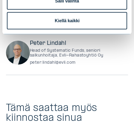
Salli valinta
Peter Lindahl,
Varainhoidon allokaatiotiimin
puheenjohtaja
Kiellä kaikki
Peter Lindahl
Head of Systematic Funds, seniori
salkunhoitaja, Evli-Rahastoyhtiö Oy
peter.lindahl@evli.com
Tämä saattaa myös
kiinnostaa sinua