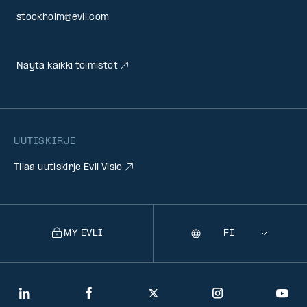
stockholm@evli.com
Näytä kaikki toimistot
UUTISKIRJE
Tilaa uutiskirje Evli Visio
MY EVLI
Kieli
Selecting
a
language
will
LinkedIn
Facebook
Twitter
Instagram
You