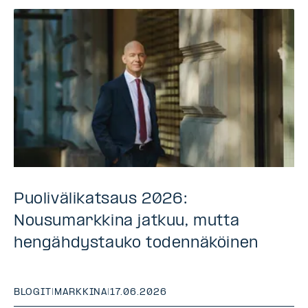
Puolivälikatsaus 2026:
Nousumarkkina jatkuu, mutta
hengähdystauko todennäköinen
BLOGIT
|
MARKKINA
|
17.06.2026