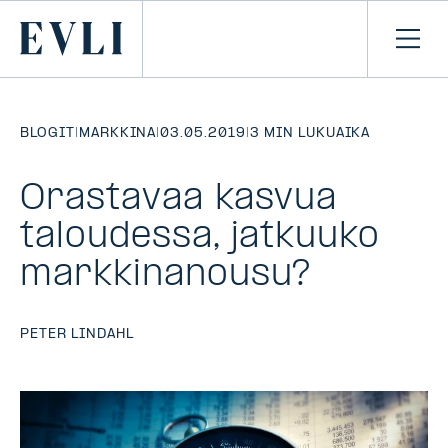
SIIRRY
SISÄLTÖÖN
Primary
Avaa
navi
BLOGIT
|
MARKKINA
|
03.05.2019
|
3 MIN LUKUAIKA
Orastavaa kasvua
taloudessa, jatkuuko
markkinanousu?
PETER LINDAHL