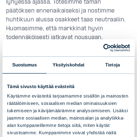
lyhyessä ajassa. Totesimme tämän
päätöksen ennenaikaiseksi ja nostimme
huhtikuun alussa osakkeet taas neutraaliin.
Huomasimme, että markkinat hyvin
todennäköisesti jatkavat nousuaan.
Omaisuusluokkien sisällä olemme kuitenkin
ylipainossa riskillisimmissä sijoituksissa.
Suostumus
Yksityiskohdat
Tietoja
Suosimme korkosijoituksissa high yield-
yrityslainoja, sillä uskomme niiden tuottavan
Tämä sivusto käyttää evästeitä
hyvin myös loppuvuonna. Osakkeiden sisällä
Käytämme evästeitä tarjoamamme sisällön ja mainosten
suosimme erityisesti kehittyviä markkinoita
räätälöimiseen, sosiaalisen median ominaisuuksien
halvan hinnoittelun ja parempien
tukemiseen ja kävijämäärämme analysoimiseen. Lisäksi
kasvunäkymien johdosta.
jaamme sosiaalisen median, mainosalan ja analytiikka-
alan kumppaneillemme tietoja siitä, miten käytät
Vaikka monet markkinat, kuten
sivustoamme. Kumppanimme voivat yhdistää näitä