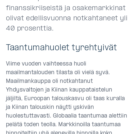
finanssikriiseistä ja osakemarkkinat
olivat edellisvuonna notkahtaneet yli
40 prosenttia.
Taantumahuolet tyrehtyivät
Viime vuoden vaihteessa huoli
maailmantalouden tilasta oli vielä syvä.
Maailmankauppa oli notkahtanut
Yhdysvaltojen ja Kiinan kauppataistelun
jäljiltä, Euroopan talouskasvu oli taas kuralla
ja Kiinan talouskin näytti yskivän
huolestuttavasti. Globaalia taantumaa alettiin
pelätä toden teolla. Markkinoilla taantumaa
hinnoiteltiin yhä alenevilla hinnoilla koko