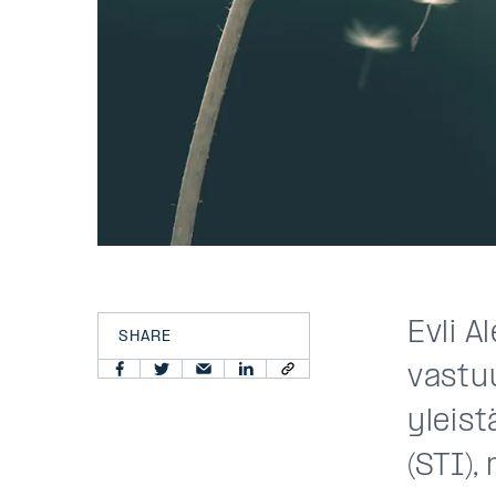
Evli 
SHARE
vastu
yleist
(STI),