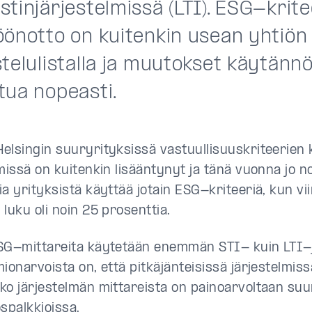
tinjärjestelmissä (LTI). ESG-krit
öönotto on kuitenkin usean yhtiön
telulistalla ja muutokset käytännö
tua nopeasti.
elsingin suuryrityksissä vastuullisuuskriteerien 
missä on kuitenkin lisääntynyt ja tänä vuonna jo n
ia yrityksistä käyttää jotain ESG-kriteeriä, kun v
 luku oli noin 25 prosenttia.
SG-mittareita käytetään enemmän STI- kuin LTI-j
mionarvoista on, että pitkäjänteisissä järjestelmis
ko järjestelmän mittareista on painoarvoltaan su
ospalkkioissa.