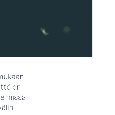
 mukaan
ttö on
telmissä
älin