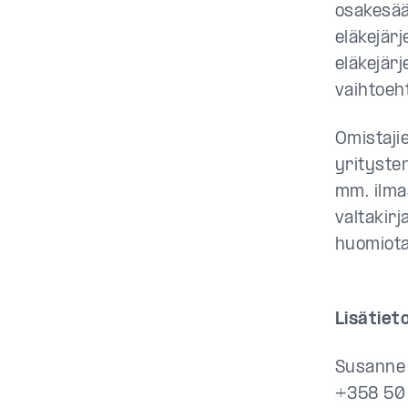
osakesääs
eläkejär
eläkejär
vaihtoeh
Omistajie
yrityste
mm. ilma
valtakir
huomiota
Lisätieto
Susanne 
+358 50 