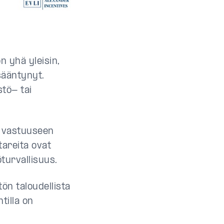
n yhä yleisin,
sääntynyt.
stö- tai
n vastuuseen
ttareita ovat
turvallisuus.
ön taloudellista
tilla on