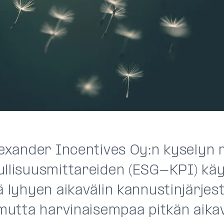
Alexander Incentives Oy:n kyselyn
ullisuusmittareiden (ESG-KPI) käy
ä lyhyen aikavälin kannustinjärjes
 mutta harvinaisempaa pitkän aikav