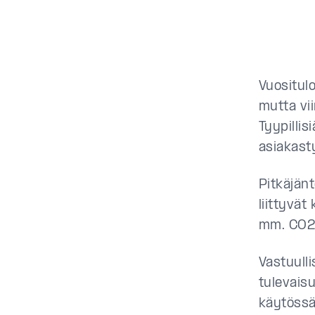
Vuositul
mutta vi
Tyypilli
asiakast
Pitkäjän
liittyvät
mm. CO2-
Vastuulli
tulevais
käytössä