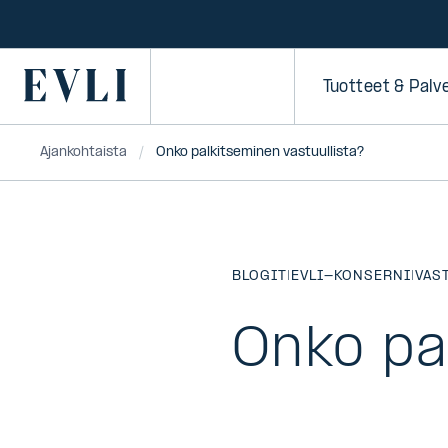
SIIRRY
SISÄLTÖÖN
Primary
Tuotteet & Palv
Ajankohtaista
Onko palkitseminen vastuullista?
BLOGIT
|
EVLI-KONSERNI
|
VAS
Onko pa