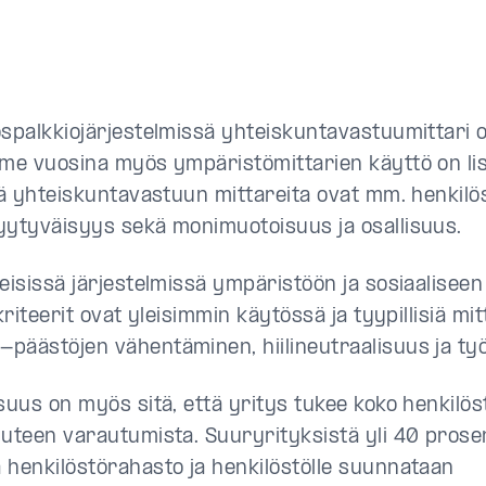
ospalkkiojärjestelmissä yhteiskuntavastuumittari o
ime vuosina myös ympäristömittarien käyttö on li
siä yhteiskuntavastuun mittareita ovat mm. henkilö
yytyväisyys sekä monimuotoisuus ja osallisuus.
teisissä järjestelmissä ympäristöön ja sosiaalisee
 kriteerit ovat yleisimmin käytössä ja tyypillisiä mi
päästöjen vähentäminen, hiilineutraalisuus ja työ
suus on myös sitä, että yritys tukee koko henkilöst
uuteen varautumista. Suuryrityksistä yli 40 prosen
 henkilöstörahasto ja henkilöstölle suunnataan