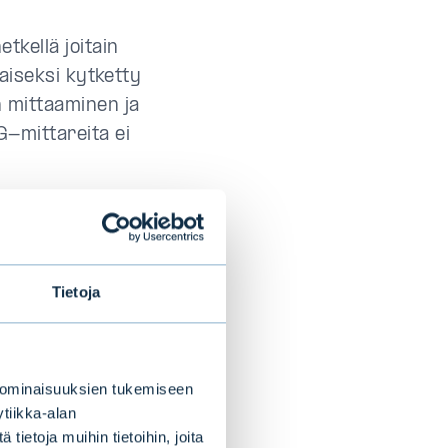
tkellä joitain
taiseksi kytketty
n mittaaminen ja
G-mittareita ei
ärkeää
Tietoja
ri on
äpinäkyvä.
n yhtiöihin ja
 ominaisuuksien tukemiseen
tiikka-alan
an ja ne on hyvä
ietoja muihin tietoihin, joita
erkiksi