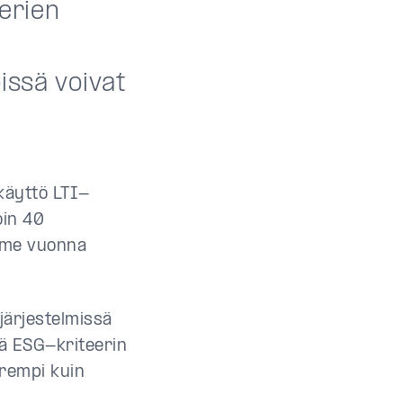
eerien
issä voivat
käyttö LTI-
oin 40
iime vuonna
ärjestelmissä
sä ESG-kriteerin
urempi kuin