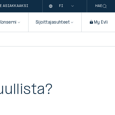
Kieli
E ASIAKKAAKSI
HAE
Konserni
Sijoittajasuhteet
My Evli
ullista?