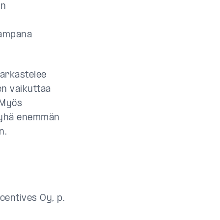
en
avampana
tarkastelee
en vaikuttaa
 Myös
ät yhä enemmän
n.
centives Oy, p.