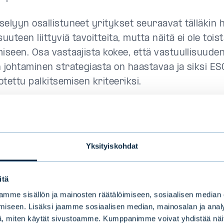
elyyn osallistuneet yritykset seuraavat tälläkin he
suuteen liittyviä tavoitteita, mutta näitä ei ole tois
miseen. Osa vastaajista kokee, että vastuullisuude
n johtaminen strategiasta on haastavaa ja siksi ES
 otettu palkitsemisen kriteeriksi.
isuusmittarien käyttöönottoa suunniteltaessa on t
 kullekin yritykselle sopivat mittarit, joihin
isjärjestelmän piirissä olevat voivat vaikuttaa.
Yksityiskohdat
iemme perusteella onnistunut vastuullisuusmitta
isesti mitattava, vertailtava, riittävän kattava ja l
itä
ta pitää pystyä auditoimaan sekä vertaamaan muihi
mme sisällön ja mainosten räätälöimiseen, sosiaalisen median
iseen. Lisäksi jaamme sosiaalisen median, mainosalan ja analy
n puolueettomasti. Mittarit tulisi kytkeä strategia
, miten käytät sivustoamme. Kumppanimme voivat yhdistää näitä t
ä niin, että niitä voidaan vertailla käyttämällä esim