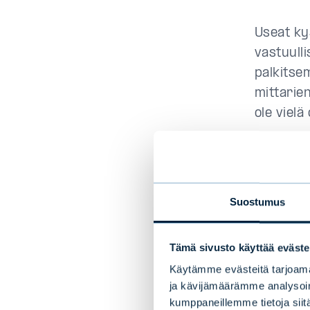
Useat kys
vastuulli
palkitse
mittarie
ole vielä
Vastuull
tunnistaa
palkitsem
Suostumus
Kokemuks
objektiiv
Tämä sivusto käyttää eväste
Mittarei
Käytämme evästeitä tarjoama
ja kävijämäärämme analysoim
toimialaa
kumppaneillemme tietoja siitä
määritell