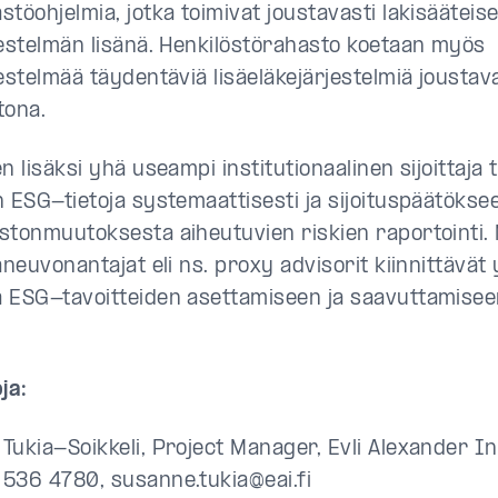
töohjelmia, jotka toimivat joustavasti lakisääteis
jestelmän lisänä. Henkilöstörahasto koetaan myös
jestelmää täydentäviä lisäeläkejärjestelmiä joust
tona.
n lisäksi yhä useampi institutionaalinen sijoittaja 
n ESG-tietoja systemaattisesti ja sijoituspäätökse
stonmuutoksesta aiheutuvien riskien raportointi.
janeuvonantajat eli ns. proxy advisorit kiinnittäv
 ESG-tavoitteiden asettamiseen ja saavuttamisee
ja:
Tukia-Soikkeli, Project Manager, Evli Alexander In
536 4780, susanne.tukia@eai.fi