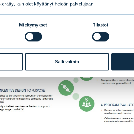
n kerätty, kun olet käyttänyt heidän palvelujaan.
n osapuolen validoimia menetelmiä.
Mieltymykset
Tilastot
Salli valinta