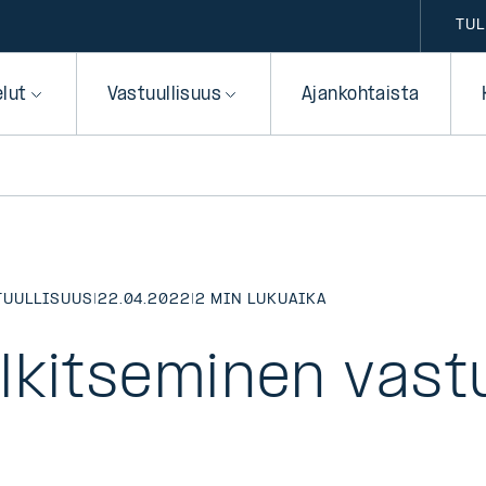
TUL
elut
Vastuullisuus
Ajankohtaista
TUULLISUUS
|
22.04.2022
|
2 MIN LUKUAIKA
lkitseminen vastu