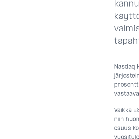
kannus
käytt
valmis
tapah
Nasdaq H
järjestel
prosentt
vastaava
Vaikka E
niin huo
osuus ko
vuositul