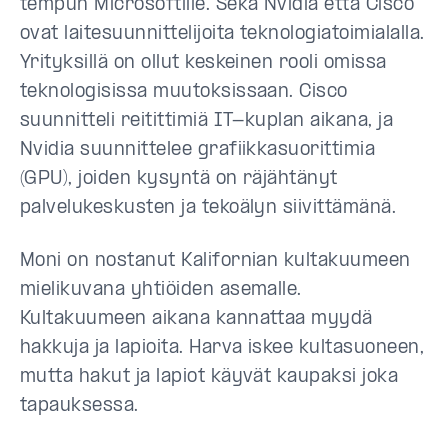
tempun Microsoftille. Sekä Nvidia että Cisco
ovat laitesuunnittelijoita teknologiatoimialalla.
Yrityksillä on ollut keskeinen rooli omissa
teknologisissa muutoksissaan. Cisco
suunnitteli reitittimiä IT-kuplan aikana, ja
Nvidia suunnittelee grafiikkasuorittimia
(GPU), joiden kysyntä on räjähtänyt
palvelukeskusten ja tekoälyn siivittämänä.
Moni on nostanut Kalifornian kultakuumeen
mielikuvana yhtiöiden asemalle.
Kultakuumeen aikana kannattaa myydä
hakkuja ja lapioita. Harva iskee kultasuoneen,
mutta hakut ja lapiot käyvät kaupaksi joka
tapauksessa.