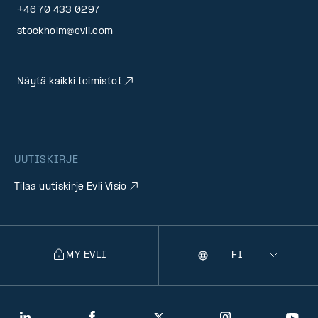
+46 70 433 0297
stockholm@evli.com
Näytä kaikki toimistot
UUTISKIRJE
Tilaa uutiskirje Evli Visio
MY EVLI
Kieli
Selecting
a
language