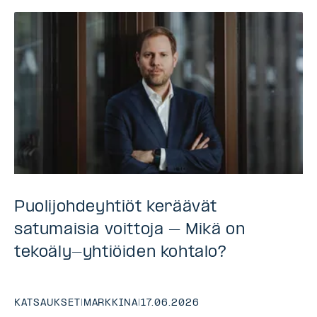
Puolijohdeyhtiöt keräävät
satumaisia voittoja – Mikä on
tekoäly-yhtiöiden kohtalo?
KATSAUKSET
|
MARKKINA
|
17.06.2026