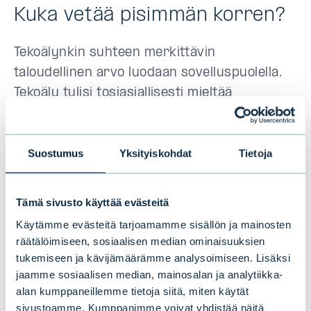
Kuka vetää pisimmän korren?
Tekoälynkin suhteen merkittävin
taloudellinen arvo luodaan sovelluspuolella.
Tekoäly tulisi tosiasiallisesti mieltää
internetin jatkeeksi, ei erilliseksi asiaksi.
Toisaalta teknologinen ja tieteellinen kehitys
voidaan ylipäätänsä mieltää yhdeksi
Suostumus
Yksityiskohdat
Tietoja
prosessiksi, ja jaot ovat usein mielivaltaisia.
Tämä sivusto käyttää evästeitä
Kyseessä on maraton, ei sprintti. Muutkin
Käytämme evästeitä tarjoamamme sisällön ja mainosten
kuin Nvidia pääsevät osingoille. Yksi
räätälöimiseen, sosiaalisen median ominaisuuksien
keskeinen ero nykyiseen ja internetin
tukemiseen ja kävijämäärämme analysoimiseen. Lisäksi
nousukauteen ovat silloiset ja nykyiset
jaamme sosiaalisen median, mainosalan ja analytiikka-
mahtiyritykset. Internetin alkuaikana
alan kumppaneillemme tietoja siitä, miten käytät
sivustoamme. Kumppanimme voivat yhdistää näitä