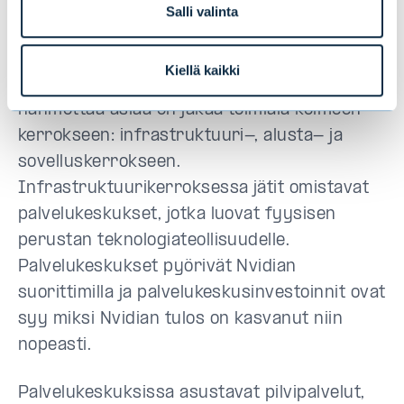
jarrutti tekoälykehitykseen investoimista.
Salli valinta
Jätit ovat läsnä teknologiatoimialla
Kiellä kaikki
prosessien alusta loppuun asti. Yksi tapa
hahmottaa asiaa on jakaa toimiala kolmeen
kerrokseen: infrastruktuuri-, alusta- ja
sovelluskerrokseen.
Infrastruktuurikerroksessa jätit omistavat
palvelukeskukset, jotka luovat fyysisen
perustan teknologiateollisuudelle.
Palvelukeskukset pyörivät Nvidian
suorittimilla ja palvelukeskusinvestoinnit ovat
syy miksi Nvidian tulos on kasvanut niin
nopeasti.
Palvelukeskuksissa asustavat pilvipalvelut,