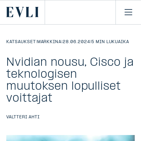
SIIRRY
SISÄLTÖÖN
Primary
Avaa
navi
KATSAUKSET
|
MARKKINA
|
28.06.2024
|
5 MIN LUKUAIKA
Nvidian nousu, Cisco ja
teknologisen
muutoksen lopulliset
voittajat
VALTTERI AHTI