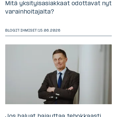
Mitä yksityisasiakkaat odottavat nyt
varainhoitajalta?
BLOGIT
|
IHMISET
|
15.06.2026
Jos haluat hajauttaa tehokkaasti,