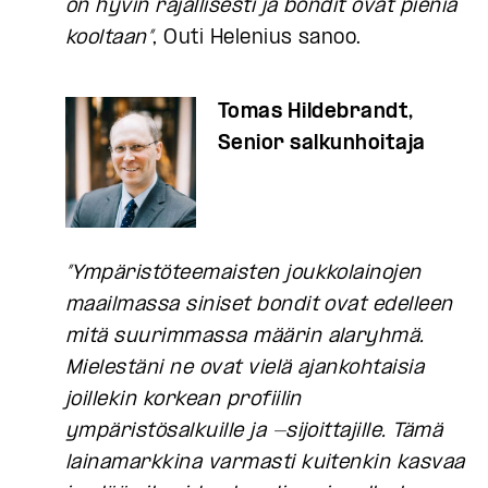
on hyvin rajallisesti ja bondit ovat pieniä
kooltaan”
, Outi Helenius sanoo.
Tomas Hildebrandt,
Senior salkunhoitaja
”Ympäristöteemaisten joukkolainojen
maailmassa siniset bondit ovat edelleen
mitä suurimmassa määrin alaryhmä.
Mielestäni ne ovat vielä ajankohtaisia
joillekin korkean profiilin
ympäristösalkuille ja -sijoittajille. Tämä
lainamarkkina varmasti kuitenkin kasvaa