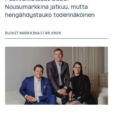
Nousumarkkina jatkuu, mutta
hengähdystauko todennäköinen
BLOGIT
|
MARKKINA
|
17.06.2026