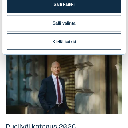
Salli kaikki
Tämä saattaa myös
Salli valinta
kiinnostaa sinua
Kiellä kaikki
Puolivälikatsaus 2026: