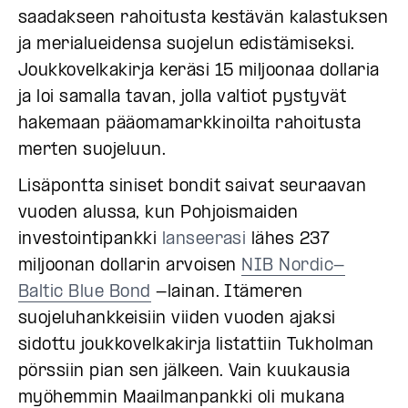
saadakseen rahoitusta kestävän kalastuksen
ja merialueidensa suojelun edistämiseksi.
Joukkovelkakirja keräsi 15 miljoonaa dollaria
ja loi samalla tavan, jolla valtiot pystyvät
hakemaan pääomamarkkinoilta rahoitusta
merten suojeluun.
Lisäpontta siniset bondit saivat seuraavan
vuoden alussa, kun Pohjoismaiden
investointipankki
lanseerasi
lähes 237
miljoonan dollarin arvoisen
NIB Nordic-
Baltic Blue Bond
-lainan. Itämeren
suojeluhankkeisiin viiden vuoden ajaksi
sidottu joukkovelkakirja listattiin Tukholman
pörssiin pian sen jälkeen. Vain kuukausia
myöhemmin Maailmanpankki oli mukana