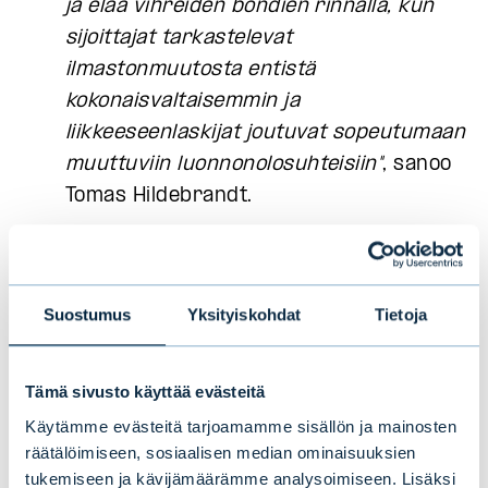
ja elää vihreiden bondien rinnalla, kun
sijoittajat tarkastelevat
ilmastonmuutosta entistä
kokonaisvaltaisemmin ja
liikkeeseenlaskijat joutuvat sopeutumaan
muuttuviin luonnonolosuhteisiin"
, sanoo
Tomas Hildebrandt.
”Vaikein kysymys vihreiden ja sinisten
bondien suhteen on, pitäisikö sijoittajan
maksaa niistä korkeampaa hintaa vai
Suostumus
Yksityiskohdat
Tietoja
saada niistä alennusta? Kehitys on
luultavasti siirtymässä vihreiden ja
Tämä sivusto käyttää evästeitä
sinisten standardien suuntaan, jotka
Käytämme evästeitä tarjoamamme sisällön ja mainosten
tulevaisuudessa ovat itsestään selvä
räätälöimiseen, sosiaalisen median ominaisuuksien
elementti kaikissa
tukemiseen ja kävijämäärämme analysoimiseen. Lisäksi