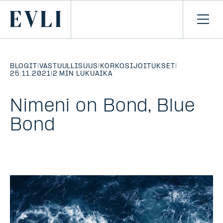
SIIRRY
SISÄLTÖÖN
Primary
Avaa
navi
BLOGIT
|
VASTUULLISUUS
|
KORKOSIJOITUKSET
|
25.11.2021
|
2 MIN LUKUAIKA
Nimeni on Bond, Blue
Bond