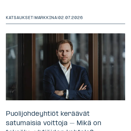
KATSAUKSET
|
MARKKINA
|
02.07.2026
Puolijohdeyhtiöt keräävät
satumaisia voittoja – Mikä on