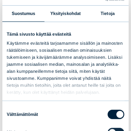
Hormuzinsalmi aukeaa.
Suostumus
Yksityiskohdat
Tietoja
Israel on ainoa osapuoli, joka olisi
tyytyväinen pitkittyneeseen konfliktiin.
Tämä sivusto käyttää evästeitä
Trumpin valinta presidentiksi oli
Käytämme evästeitä tarjoamamme sisällön ja mainosten
ulkopoliittisesti lottovoitto Israelille, ja kovan
räätälöimiseen, sosiaalisen median ominaisuuksien
linjan pääministeri
Benjamin Netanjahu
tulee
tukemiseen ja kävijämäärämme analysoimiseen. Lisäksi
jaamme sosiaalisen median, mainosalan ja analytiikka-
lypsämään kaiken minkä irti saa Trumpin
alan kumppaneillemme tietoja siitä, miten käytät
viimeisestä kaudesta.
sivustoamme. Kumppanimme voivat yhdistää näitä
tietoja muihin tietoihin, joita olet antanut heille tai joita on
Iran ei halua sotia, mutta maa ei voi jälleen
kerätty, kun olet käyttänyt heidän palvelujaan.
osoittaa heikkoutta kuten kesäkuun sodassa.
Iran on heikoimmillaan sitten 80-luvun
Suostumuksen
Välttämättömät
Iranin ja Irakin sodan. Todennäköisesti
valinta
hallinnon tavoite on selviytyminen. Yksi