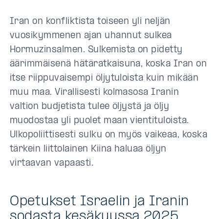
Iran on konfliktista toiseen yli neljän
vuosikymmenen ajan uhannut sulkea
Hormuzinsalmen. Sulkemista on pidetty
äärimmäisenä hätäratkaisuna, koska Iran on
itse riippuvaisempi öljytuloista kuin mikään
muu maa. Virallisesti kolmasosa Iranin
valtion budjetista tulee öljystä ja öljy
muodostaa yli puolet maan vientituloista.
Ulkopoliittisesti sulku on myös vaikeaa, koska
tärkein liittolainen Kiina haluaa öljyn
virtaavan vapaasti.
Opetukset Israelin ja Iranin
sodasta kesäkuussa 2025