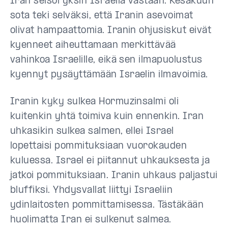
Iran seisoi yksin Israelia vastaan. Kesäkuun
sota teki selväksi, että Iranin asevoimat
olivat hampaattomia. Iranin ohjusiskut eivät
kyenneet aiheuttamaan merkittävää
vahinkoa Israelille, eikä sen ilmapuolustus
kyennyt pysäyttämään Israelin ilmavoimia.
Iranin kyky sulkea Hormuzinsalmi oli
kuitenkin yhtä toimiva kuin ennenkin. Iran
uhkasikin sulkea salmen, ellei Israel
lopettaisi pommituksiaan vuorokauden
kuluessa. Israel ei piitannut uhkauksesta ja
jatkoi pommituksiaan. Iranin uhkaus paljastui
bluffiksi. Yhdysvallat liittyi Israeliin
ydinlaitosten pommittamisessa. Tästäkään
huolimatta Iran ei sulkenut salmea.