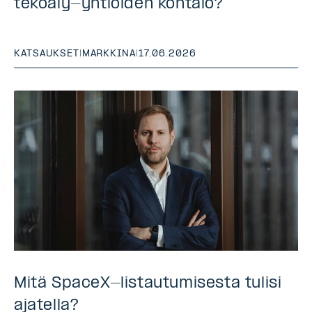
tekoäly-yhtiöiden kohtalo?
KATSAUKSET
|
MARKKINA
|
17.06.2026
Mitä SpaceX-listautumisesta tulisi
ajatella?