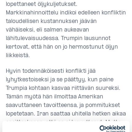
lopettaneet öljykuljetukset.
Markkinahinnoittelu indikoi edelleen konfliktin
taloudellisen kustannuksen jäävän
vähäiseksi, eli salmen aukeavan
lähitulevaisuudessa. Trumpin lausunnot
kertovat, että hän on jo hermostunut öljyn
liikkeistä.
Hyvin todennäköisesti konflikti jää
lyhytkestoiseksi ja se päättyy, kun paine
Trumpia kohtaan kasvaa riittävän suureksi.
Tämän myötä hän ilmoittaa Amerikan
saavuttaneen tavoitteensa, ja pommitukset
lopetetaan. Iran saattaa uhitella hetken aikaa
osoittaakseen, että se ei luovuttanut. Mutta
on Iraninkin etujen mukaista, että