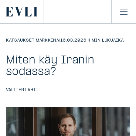
SIIRRY
SISÄLTÖÖN
Primary
Avaa
navi
KATSAUKSET
|
MARKKINA
|
10.03.2026
|
4 MIN LUKUAIKA
Miten käy Iranin
sodassa?
VALTTERI AHTI