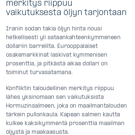
merkitys riippuu
vaikutuksesta öljyn tarjontaan
Iranin sodan takia öljyn hinta nousi
hetkellisesti yli sataankahteenkymmeneen
dollariin barrelilta. Eurooppalaiset
osakemarkkinat laskivat kymmenisen
prosenttia, ja pitkästä aikaa dollari on
toiminut turvasatamana.
Konfliktin taloudellinen merkitys riippuu
lähes yksinomaan sen vaikutuksista
Hormuzinsalmeen, joka on maailmantalouden
tärkein pullonkaula. Kapean salmen kautta
kulkee kaksikymmentä prosenttia maailman
öljystä ja maakaasusta.