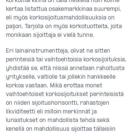
Korkomarkkina on tällä hetkellä noin kolme
kertaa listattua osakemarkkinaa suurempi,
eli myös korkosijoitusmahdollisuuksia on
paljon. Tarjolla on myös korkotuotteita, joita
monikaan sijoittaja ei vielä tunne.
Eri lainainstrumentteja, olivat ne sitten
perinteisiä tai vaihtoehtoisia korkosijoituksia,
yhdistää se, että niissä annetaan rahoitusta
yritykselle, valtiolle tai jollekin hankkeelle
korkoa vastaan. Mikä erottaa monet
vaihtoehtoiset korkosijoitukset perinteisistä
on niiden sijoitushorisontti, rahastojen
likviditeetti eli milloin merkinnät ja
lunastukset on mahdollista tehdä sekä
kenellä on mahdollisuus sijoittaa tällaisiin