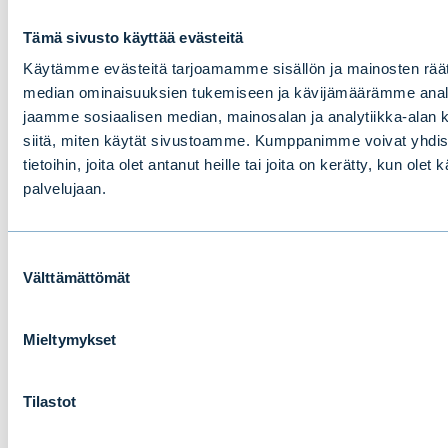
Tämä sivusto käyttää evästeitä
Käytämme evästeitä tarjoamamme sisällön ja mainosten räät
median ominaisuuksien tukemiseen ja kävijämäärämme anal
jaamme sosiaalisen median, mainosalan ja analytiikka-alan 
siitä, miten käytät sivustoamme. Kumppanimme voivat yhdistä
tietoihin, joita olet antanut heille tai joita on kerätty, kun olet
palvelujaan.
Mitä yksityisasiakkaat odottavat nyt
Suostumuksen
Välttämättömät
valinta
varainhoitajalta?
Mieltymykset
BLOGIT
|
IHMISET
|
15.06.2026
Tilastot