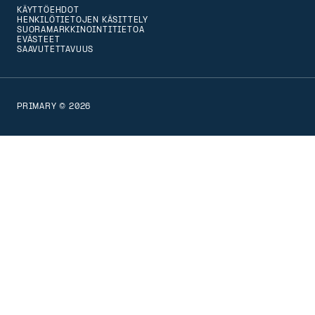
KÄYTTÖEHDOT
that
HENKILÖTIETOJEN KÄSITTELY
SUORAMARKKINOINTITIETOA
version
EVÄSTEET
SAAVUTETTAVUUS
of
the
page
PRIMARY © 2026