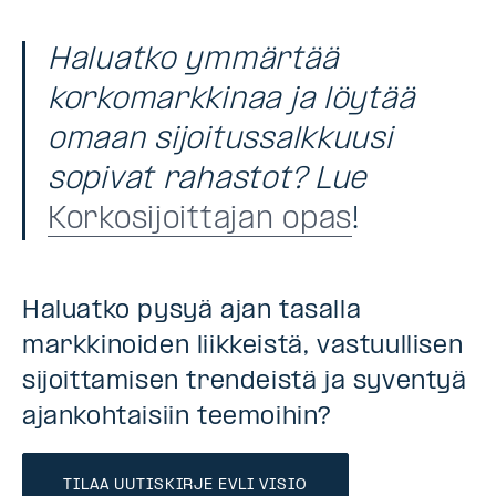
Haluatko ymmärtää
korkomarkkinaa ja löytää
omaan sijoitussalkkuusi
sopivat rahastot? Lue
Korkosijoittajan opas
!
Haluatko pysyä ajan tasalla
markkinoiden liikkeistä, vastuullisen
sijoittamisen trendeistä ja syventyä
ajankohtaisiin teemoihin?
TILAA UUTISKIRJE EVLI VISIO