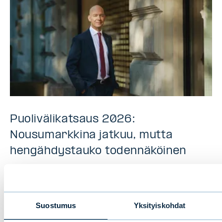
Puolivälikatsaus 2026:
Nousumarkkina jatkuu, mutta
hengähdystauko todennäköinen
BLOGIT
|
MARKKINA
|
17.06.2026
Suostumus
Yksityiskohdat