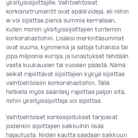
yksityissijoittajille. Vaihtoehtoiset
korkoinstrumentit ovat epälikvidejä, eli niihin
ei voi sijoittaa pieniä summia kerrallaan,
kuten moniin yksityissijoittajien tuntemiin
korkorahastoihin. Lisäksi merkintäsummat
ovat suuria, kymmeniä ja satoja tuhansia tai
jopa miljoonia euroja, ja lunastukset tehdään
vasta kuukausien tai vuosien päästä. Nämä
seikat rajoittavat sijoittajien kykyä sijoittaa
vaihtoehtoisiin korkorahastoihin. Tällä
hetkellä myös sääntely rajoittaa paljon sitä,
mihin yksityissijoittaja voi sijoittaa.
Vaihtoehtoiset korkosijoitukset tarjoavat
joidenkin sijoittajien salkkuihin lisää
hajautusta. Niiden kautta saadaan salkkuun