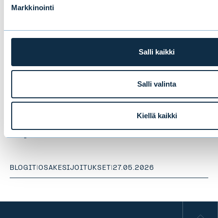
Markkinointi
Salli kaikki
Salli valinta
Kiellä kaikki
Jos haluat hajauttaa tehokkaasti,
kulje tietoisesti vastavirtaan
BLOGIT
|
OSAKESIJOITUKSET
|
27.05.2026