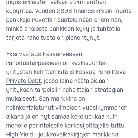
myös erilaisten velkainstrumenttien
kysyntää. Vuoden 2008 finanssikriisin myötä
pankkeja ruvettiin säätelemään enemmän,
minkä ansiosta pankkien kyky ja tahtotila
tarjota rahoitusta on pienentynyt.
Yksi vastaus kasvaneeseen
rahoitustarpeeseen on keskisuurten
yritysten kehittämistä ja kasvua rahoittava
Private Debt
, jossa laina räätälöidään
yrityksen tarpeisiin rahoittajan strategian
mukaisesti. Sen markkina on
nelinkertaistunut viimeisen vuosikymmenen
aikana ja on nyt samaa kokoluokkaa kuin
monelle perinteiselle korkosijoittajalle tuttu
High Yield -joukkovelkakirjojen markkina.