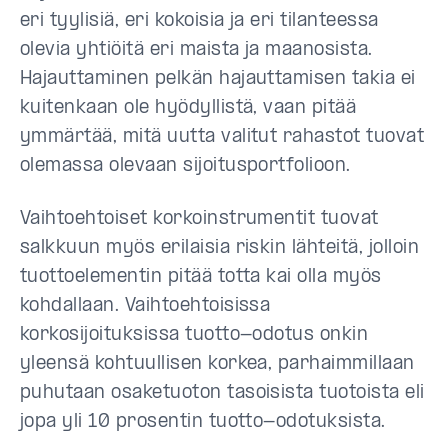
eri tyylisiä, eri kokoisia ja eri tilanteessa
olevia yhtiöitä eri maista ja maanosista.
Hajauttaminen pelkän hajauttamisen takia ei
kuitenkaan ole hyödyllistä, vaan pitää
ymmärtää, mitä uutta valitut rahastot tuovat
olemassa olevaan sijoitusportfolioon.
Vaihtoehtoiset korkoinstrumentit tuovat
salkkuun myös erilaisia riskin lähteitä, jolloin
tuottoelementin pitää totta kai olla myös
kohdallaan. Vaihtoehtoisissa
korkosijoituksissa tuotto-odotus onkin
yleensä kohtuullisen korkea, parhaimmillaan
puhutaan osaketuoton tasoisista tuotoista eli
jopa yli 10 prosentin tuotto-odotuksista.