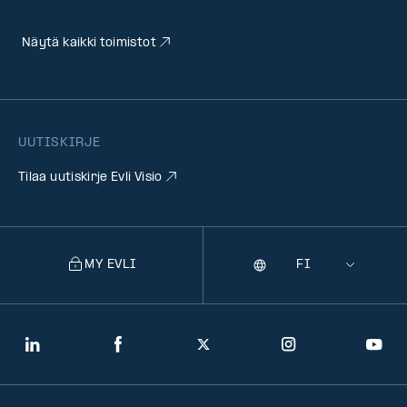
Näytä kaikki toimistot
UUTISKIRJE
Tilaa uutiskirje Evli Visio
MY EVLI
Kieli
Selecting
a
language
will
LinkedIn
Facebook
Twitter
Instagram
You
navigate
to