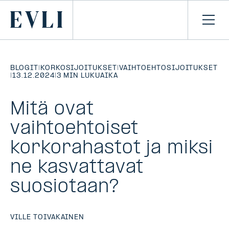
SIIRRY
SISÄLTÖÖN
Primary
Avaa
navi
BLOGIT
|
KORKOSIJOITUKSET
|
VAIHTOEHTOSIJOITUKSET
|
13.12.2024
|
3 MIN LUKUAIKA
Mitä ovat
vaihtoehtoiset
korkorahastot ja miksi
ne kasvattavat
suosiotaan?
VILLE TOIVAKAINEN