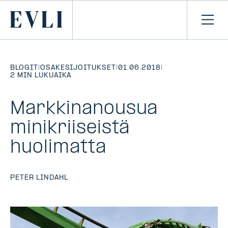
SIIRRY
SISÄLTÖÖN
Primary
Avaa
navi
BLOGIT
|
OSAKESIJOITUKSET
|
01.06.2018
|
2 MIN LUKUAIKA
Markkinanousua
minikriiseistä
huolimatta
PETER LINDAHL