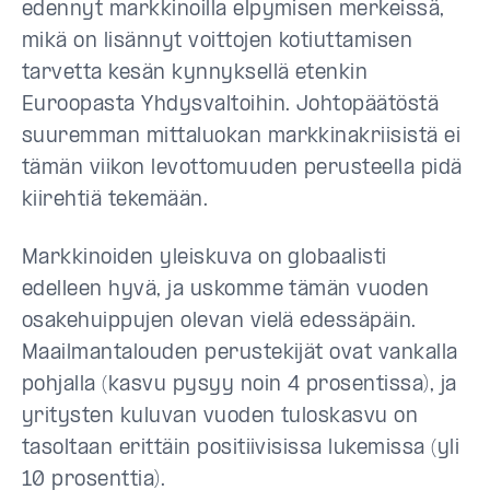
edennyt markkinoilla elpymisen merkeissä,
mikä on lisännyt voittojen kotiuttamisen
tarvetta kesän kynnyksellä etenkin
Euroopasta Yhdysvaltoihin. Johtopäätöstä
suuremman mittaluokan markkinakriisistä ei
tämän viikon levottomuuden perusteella pidä
kiirehtiä tekemään.
Markkinoiden yleiskuva on globaalisti
edelleen hyvä, ja uskomme tämän vuoden
osakehuippujen olevan vielä edessäpäin.
Maailmantalouden perustekijät ovat vankalla
pohjalla (kasvu pysyy noin 4 prosentissa), ja
yritysten kuluvan vuoden tuloskasvu on
tasoltaan erittäin positiivisissa lukemissa (yli
10 prosenttia).