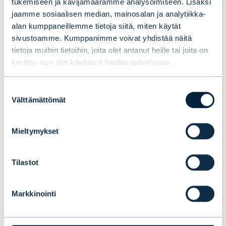
tukemiseen ja kävijämäärämme analysoimiseen. Lisäksi
talous- ja tulosympäristö tukee
jaamme sosiaalisen median, mainosalan ja analytiikka-
markkinoiden yleiskehitystä. Pompuista
alan kumppaneillemme tietoja siitä, miten käytät
huolimatta uskomme kokonaistuottojen
sivustoamme. Kumppanimme voivat yhdistää näitä
yltävän tänä vuonna hyvälle tasolle, Italiasta
tietoja muihin tietoihin, joita olet antanut heille tai joita on
kerätty, kun olet käyttänyt heidän palvelujaan.
ja muista minikriiseistä huolimatta.
Suostumuksen
Peter Lindahl, seniorisalkunhoitaja
Välttämättömät
valinta
Mieltymykset
Tilastot
Peter Lindahl
Head of Systematic Funds, seniori
salkunhoitaja, Evli-Rahastoyhtiö Oy
Markkinointi
peter.lindahl@evli.com