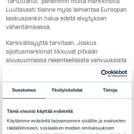
”tartuttanut” pahemmin muita markkinoita.
Luultavasti tilanne myös laimentaa Euroopan
keskuspankin halua edetä elvytyksen
vähentämisessä.
Kärsivällisyyttä tarvitaan. Joskus
sijoitusmarkkinat liikkuvat pitkään
sivusuunnassa rakenteellisista vahvuuksista
huolimatta. Merkittävimpiä huolenaiheita
tulevaisuudessa ovat keskuspankkien
kiristyvä rahapolitiikkaa sekä mahdollisuus
Suostumus
Yksityiskohdat
Tietoja
inflaation odottamattomalle nousulle, USA:n
talouden kuumentumiselle tai Kiinan
Tämä sivusto käyttää evästeitä
talouskasvun liian nopealle hidastumiselle.
Käytämme evästeitä tarjoamamme sisällön ja mainosten
räätälöimiseen, sosiaalisen median ominaisuuksien
Jaksamme kuitenkin muistuttaa, että vahva