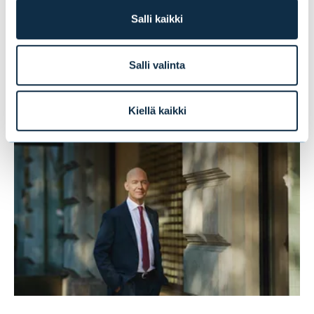
Salli kaikki
Tämä saattaa myös
Salli valinta
kiinnostaa sinua
Kiellä kaikki