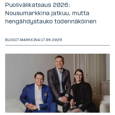
Puolivälikatsaus 2026:
Nousumarkkina jatkuu, mutta
hengähdystauko todennäköinen
BLOGIT
|
MARKKINA
|
17.06.2026