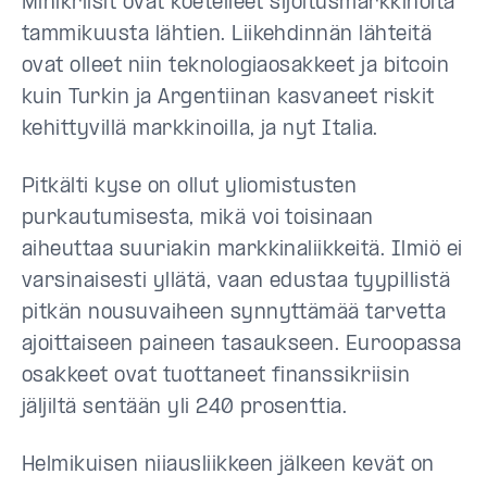
Minikriisit ovat koetelleet sijoitusmarkkinoita
tammikuusta lähtien. Liikehdinnän lähteitä
ovat olleet niin teknologiaosakkeet ja bitcoin
kuin Turkin ja Argentiinan kasvaneet riskit
kehittyvillä markkinoilla, ja nyt Italia.
Pitkälti kyse on ollut yliomistusten
purkautumisesta, mikä voi toisinaan
aiheuttaa suuriakin markkinaliikkeitä. Ilmiö ei
varsinaisesti yllätä, vaan edustaa tyypillistä
pitkän nousuvaiheen synnyttämää tarvetta
ajoittaiseen paineen tasaukseen. Euroopassa
osakkeet ovat tuottaneet finanssikriisin
jäljiltä sentään yli 240 prosenttia.
Helmikuisen niiausliikkeen jälkeen kevät on