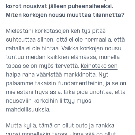
korot nousivat jälleen puheenaiheeksi.
Miten korkojen nousu muuttaa tilannetta?
Mielestäni korkotasojen kehitys pitää
suhteuttaa siihen, että ei ole normaalia, että
rahalla ei ole hintaa. Vaikka korkojen nousu
tuntuu meidän kaikkien elämässä, monella
tapaa se on myös tervettä.
Keinotekoisen
halpa raha vääristää markkinoita
. Nyt
palaamme takaisin fundamentteihin, ja se on
mielestäni hyvä asia. Eikä pidä unohtaa, että
nouseviin korkoihin liittyy myös
mahdollisuuksia.
Mutta kyllä, tämä on ollut outo ja rankka
vuosi monellakin tapaa. Jopa sää on ollut