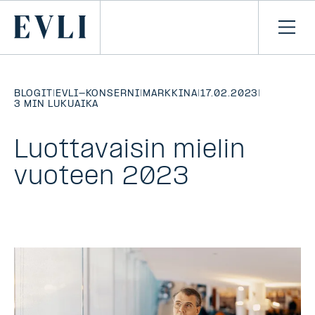
SIIRRY
SISÄLTÖÖN
Primary
Avaa
navi
BLOGIT
|
EVLI-KONSERNI
|
MARKKINA
|
17.02.2023
|
3 MIN LUKUAIKA
Luottavaisin mielin
vuoteen 2023