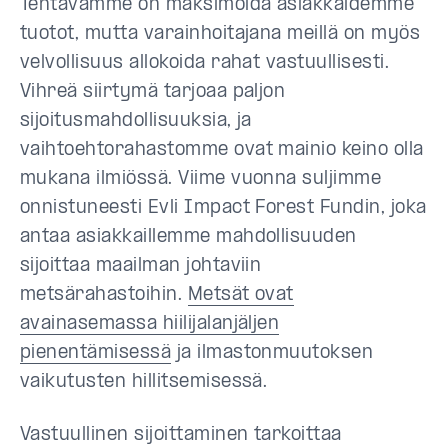
Tehtävämme on maksimoida asiakkaidemme
tuotot, mutta varainhoitajana meillä on myös
velvollisuus allokoida rahat vastuullisesti.
Vihreä siirtymä tarjoaa paljon
sijoitusmahdollisuuksia, ja
vaihtoehtorahastomme ovat mainio keino olla
mukana ilmiössä. Viime vuonna suljimme
onnistuneesti Evli Impact Forest Fundin, joka
antaa asiakkaillemme mahdollisuuden
sijoittaa maailman johtaviin
metsärahastoihin.
Metsät ovat
avainasemassa hiilijalanjäljen
pienentämisessä
ja ilmastonmuutoksen
vaikutusten hillitsemisessä.
Vastuullinen sijoittaminen tarkoittaa