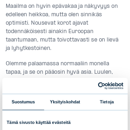
Maailma on hyvin epävakaa ja näkyvyys on
edelleen heikkoa, mutta olen sinnikäs
optimisti. Nousevat korot ajavat
todennäköisesti ainakin Euroopan
taantumaan, mutta toivottavasti se on lievä
ja lyhytkestoinen.
Olemme palaamassa normaaliin monella
tapaa, ja se on pääosin hyvä asia. Luulen,
että olemme nähneet osakemarkkinoiden
pohjan. Samalla kuitenkin sijoittajien pitää
hyväksyä, että viimeisimpien härkävuosien
Suostumus
Yksityiskohdat
Tietoja
tuotot saattavat olla parhaita koskaan ja että
olemme palaamassa lähemmäs
Tämä sivusto käyttää evästeitä
keskiarvotuottoja. Tämä voi tehdä