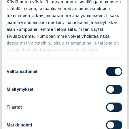
tulevaisuuden ennustamisesta osaltaan
Käytämme evästeitä tarjoamamme sisällön ja mainosten
räätälöimiseen, sosiaalisen median ominaisuuksien
myös helpompaa. Toisaalta epävarmuus tulee
tukemiseen ja kävijämäärämme analysoimiseen. Lisäksi
jatkumaan geopoliittisten myllerrysten,
jaamme sosiaalisen median, mainosalan ja analytiikka-
kasvavan protektionismin ja polarisaation
alan kumppaneillemme tietoja siitä, miten käytät
vauhdittamien levottomuuksien takia.
sivustoamme. Kumppanimme voivat yhdistää näitä
Suhtaudun Evlin tulevaisuuteen kuitenkin
tietoja muihin tietoihin, joita olet antanut heille tai joita on
kerätty, kun olet käyttänyt heidän palvelujaan.
luottavaisin mielin. Yhdistimme EAB Group
Oyj:n menestyksekkäästi liiketoimintaamme,
Suostumuksen
meillä on vakaa, eteenpäin katsova tarjooma
Välttämättömät
valinta
ja olemme hyvässä asemassa auttaaksemme
asiakkaitamme navigoimaan epävarmassa
Mieltymykset
tulevaisuudessa.
Tilastot
Lue lisää Evlin vuodesta 2022 ja Maunu
Lehtimäen ajatuksia kuluneesta vuodesta
Evlin vuosikertomuksesta 2022
.
Markkinointi