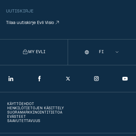
UUTISKIRJE
Tilaa uutiskirje Evli Visio
MY EVLI
Kieli
Selecting
a
language
will
LinkedIn
Facebook
Twitter
Instagram
You
navigate
to
KÄYTTÖEHDOT
that
HENKILÖTIETOJEN KÄSITTELY
SUORAMARKKINOINTITIETOA
version
EVÄSTEET
SAAVUTETTAVUUS
of
the