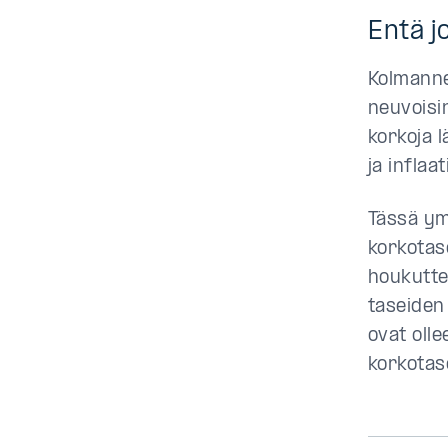
Entä j
Kolmanne
neuvoisi
korkoja 
ja inflaa
Tässä ym
korkotas
houkutte
taseiden
ovat oll
korkotas