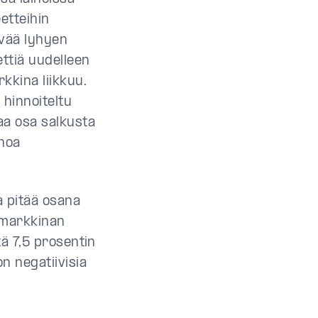
etteihin
yvää lyhyen
ttiä uudelleen
kkina liikkuu.
hinnoiteltu
aa osa salkusta
inoa
a pitää osana
a markkinan
tä 7,5 prosentin
n negatiivisia