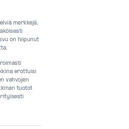
elviä merkkejä,
äköisesti
svu on hiipunut
ta.
 roimasti
kina erottuisi
en vahvojen
kkinan tuotot
rityisesti