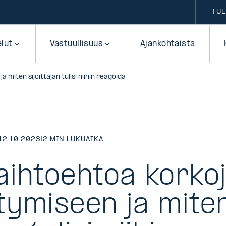
TUL
elut
Vastuullisuus
Ajankohtaista
miten sijoittajan tulisi niihin reagoida
12.10.2023
|
2 MIN LUKUAIKA
aihtoehtoa korko
tymiseen ja mite