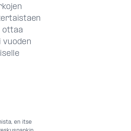
rkojen
kertaistaen
e ottaa
i vuoden
selle
sta, en itse
keskuspankin