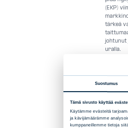
(EKP) vi
markkino
tärkeä va
taittuma
johtunut 
uralla.
Mikäli n
korkosijo
käänteine
Suostumus
laskevat
nousun t
Tämä sivusto käyttää eväste
sijoituks
Käytämme evästeitä tarjoama
keskipitk
ja kävijämäärämme analysoim
korkorisk
kumppaneillemme tietoja siitä