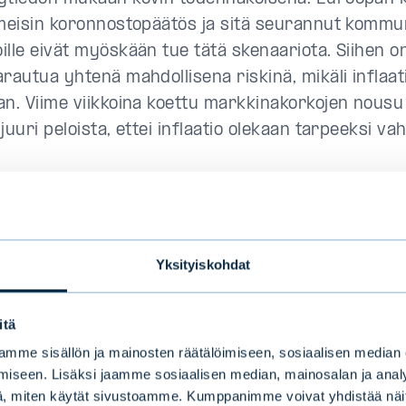
imeisin koronnostopäätös ja sitä seurannut kommun
ille eivät myöskään tue tätä skenaariota. Siihen o
rautua yhtenä mahdollisena riskinä, mikäli inflaat
an. Viime viikkoina koettu markkinakorkojen nousu
juuri peloista, ettei inflaatio olekaan tarpeeksi va
äin tapahtuu, pitkän duraation eli takaisinmaksuaja
itukset kärsisivät koronnostojen jatkumisesta. Täll
n korkokäyrä lähtee siitä oletuksesta, että inflaa
Yksityiskohdat
, talous heikkenee ja ohjauskorkoa aletaan laskea. 
odennäköisyys kuitenkin kasvaisi, neuvoisin sijoit
itä
et lyhyessä päässä, eli lyhyen maturiteetin yritysl
mme sisällön ja mainosten räätälöimiseen, sosiaalisen median
än maturiteetin yrityslainoissa. Näissä tuotto on h
iseen. Lisäksi jaamme sosiaalisen median, mainosalan ja analy
i sen verran maltillista, etteivät pienet yllätykset
, miten käytät sivustoamme. Kumppanimme voivat yhdistää näitä t