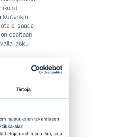
ikointi
n kuitenkin
iota ei saada
 on osaltaan
hvalla lasku-
n
ä hetkellä
tiopaineet
Tietoja
Jos korkojen
tajaa pitämään
ainoissa ja osin
 ominaisuuksien tukemiseen
yvällä tasolla ja
tiikka-alan
 vaikuta kovin
ietoja muihin tietoihin, joita