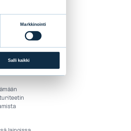
Markkinointi
u
akin vuodeksi,
staa tämän
uosina. Mitä
Salli kaikki
än saadaan
itämään
uriteetin
tamista
sä lainoissa