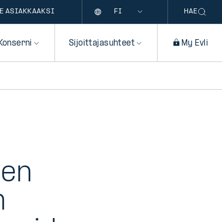
Kieli
E ASIAKKAAKSI
HAE
Konserni
Sijoittajasuhteet
My Evli
jen
n