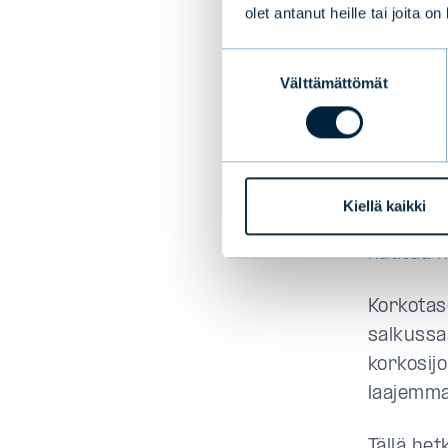
paljon.
olet antanut heille tai joita o
Suostumuksen
Välttämättömät
valinta
Nykyta
Toinen s
olisi kor
vuoden t
Kiellä kaikki
pidempää
nauttia n
Korkotas
salkussa
korkosij
laajemma
Tällä he