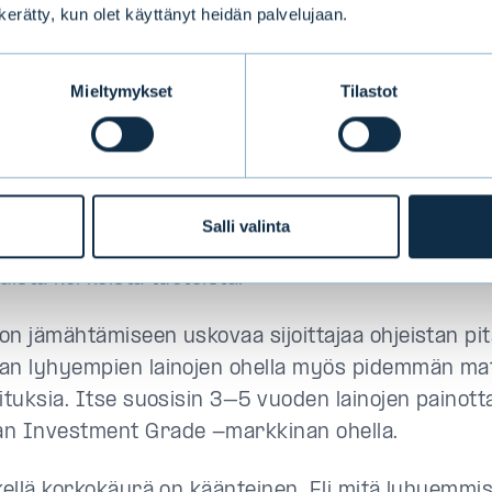
n kerätty, kun olet käyttänyt heidän palvelujaan.
Mieltymykset
Tilastot
son pitäminen on korkosijoittajan et
kenaario, jossa korot jämähtäisivät nykytasolle ain
kosijoittajalle hyvä uutinen. Korkosijoittajaa kiinno
uoton ohella myös se, mitä tapahtuu seuraavina v
Salli valinta
n koroissa ollaan korkealla tasolla, sitä pidempä
äistä korkeista tuotoista.
on jämähtämiseen uskovaa sijoittajaa ohjeistan p
an lyhyempien lainojen ohella myös pidemmän mat
oituksia. Itse suosisin 3–5 vuoden lainojen painot
n Investment Grade -markkinan ohella.
tkellä korkokäyrä on käänteinen. Eli mitä lyhyemmis