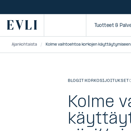
SIIRRY
SISÄLTÖÖN
Primary
Tuotteet & Palv
Ajankohtaista
Kolme vaihtoehtoa korkojen käyttäytymiseen ja 
BLOGIT
|
KORKOSIJOITUKSET
|
Kolme v
käyttäy