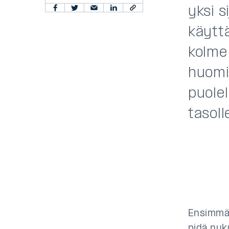
yksi s
käytt
kolme 
huomi
puole
tasoll
Ensimmäi
pidä nyk