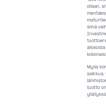
ollaan, s
mentäess
maturite
siinä va
Investme
tuottoer
allokoid
kokonais
Myös kor
salkkua,
lähihisto
tuotto o
yllätyksi