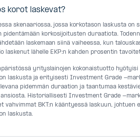
os korot laskevat?
ssa skenaariossa, jossa korkotason laskusta on s
n pidentämään korkosijoitusten duraatiota. Todenn
lähdetään laskemaan siinä vaiheessa, kun talouska
tio laskenut lähelle EKP:n kahden prosentin tavoitet
päristössä yrityslainojen kokonaistuotto hyötyisi
on laskusta ja erityisesti Investment Grade -mark
levana pidemmän duraation ja taantumaa kestävi
 ansiosta. Historiallisesti Investment Grade -mar
eet vahvimmat BKT:n kääntyessä laskuun, johtuen e
on laskusta.