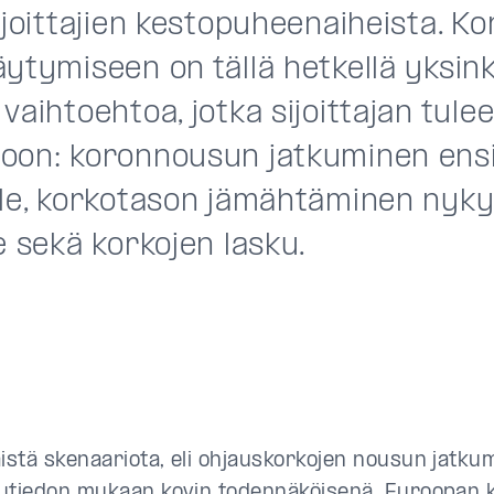
ijoittajien kestopuheenaiheista. Ko
äytymiseen on tällä hetkellä yksin
vaihtoehtoa, jotka sijoittajan tule
oon: koronnousun jatkuminen ens
lle, korkotason jämähtäminen nykyi
e sekä korkojen lasku.
stä skenaariota, eli ohjauskorkojen nousun jatkumi
ytiedon mukaan kovin todennäköisenä. Euroopan 