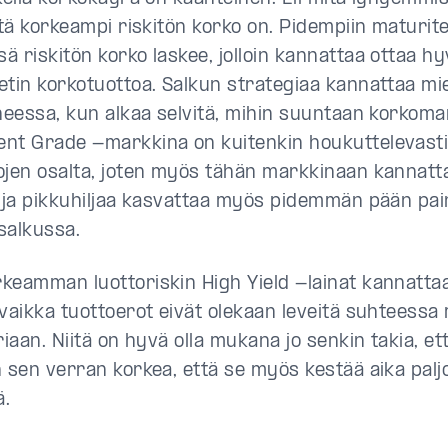
itä korkeampi riskitön korko on. Pidempiin maturite
ä riskitön korko laskee, jolloin kannattaa ottaa h
etin korkotuottoa. Salkun strategiaa kannattaa mie
iheessa, kun alkaa selvitä, mihin suuntaan korkomar
nt Grade -markkina on kuitenkin houkuttelevasti 
ojen osalta, joten myös tähän markkinaan kannatt
a ja pikkuhiljaa kasvattaa myös pidemmän pään pa
salkussa.
keamman luottoriskin High Yield -lainat kannatta
 vaikka tuottoerot eivät olekaan leveitä suhteess
riaan. Niitä on hyvä olla mukana jo senkin takia, et
n sen verran korkea, että se myös kestää aika paljo
ä.