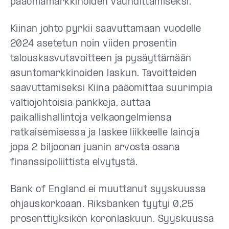
pääomamarkkinoiden vauhdittamiseksi.
Kiinan johto pyrkii saavuttamaan vuodelle
2024 asetetun noin viiden prosentin
talouskasvutavoitteen ja pysäyttämään
asuntomarkkinoiden laskun. Tavoitteiden
saavuttamiseksi Kiina pääomittaa suurimpia
valtiojohtoisia pankkeja, auttaa
paikallishallintoja velkaongelmiensa
ratkaisemisessa ja laskee liikkeelle lainoja
jopa 2 biljoonan juanin arvosta osana
finanssipoliittista elvytystä.
Bank of England ei muuttanut syyskuussa
ohjauskorkoaan. Riksbanken tyytyi 0,25
prosenttiyksikön koronlaskuun. Syyskuussa