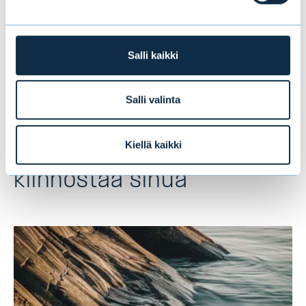
Tomas Hildebrandt
markkinastrategi, Evli Oyj
tomas.hildebrandt@evli.com
Salli kaikki
Salli valinta
Kiellä kaikki
Tämä saattaa myös
kiinnostaa sinua