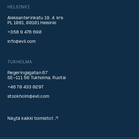
HELSINKI
Aleksanterinkatu 19, 4. krs
PL 1081, 00101 Helsinki
+358 9 476 690
info@evli.com
TUKHOLMA
Regeringsgatan 67
SE-111 56 Tukholma, Ruotsi
+46 70 433 0297
stockholm@evli.com
Näytä kaikki toimistot