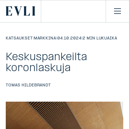
SIIRRY
SISÄLTÖÖN
Primary
Avaa
navi
KATSAUKSET
|
MARKKINA
|
04.10.2024
|
2 MIN LUKUAIKA
Keskuspankeilta
koronlaskuja
TOMAS HILDEBRANDT