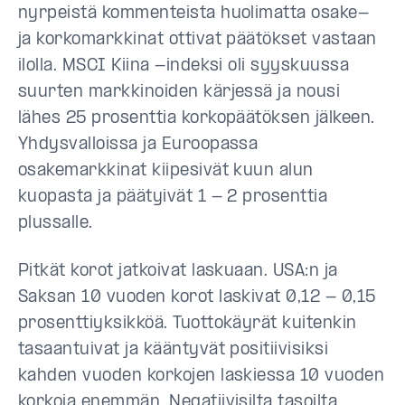
nyrpeistä kommenteista huolimatta osake-
ja korkomarkkinat ottivat päätökset vastaan
ilolla. MSCI Kiina -indeksi oli syyskuussa
suurten markkinoiden kärjessä ja nousi
lähes 25 prosenttia korkopäätöksen jälkeen.
Yhdysvalloissa ja Euroopassa
osakemarkkinat kiipesivät kuun alun
kuopasta ja päätyivät 1 - 2 prosenttia
plussalle.
Pitkät korot jatkoivat laskuaan. USA:n ja
Saksan 10 vuoden korot laskivat 0,12 - 0,15
prosenttiyksikköä. Tuottokäyrät kuitenkin
tasaantuivat ja kääntyvät positiivisiksi
kahden vuoden korkojen laskiessa 10 vuoden
korkoja enemmän. Negatiivisilta tasoilta