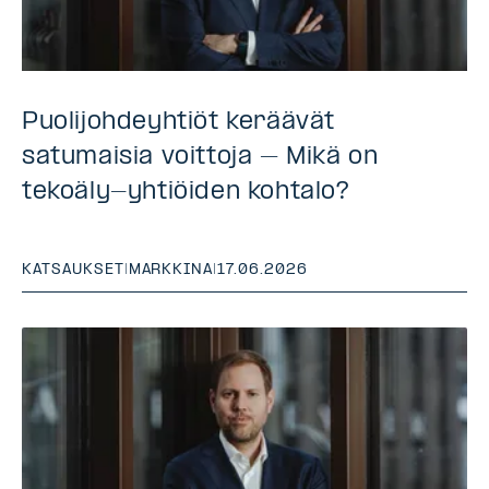
Puolijohdeyhtiöt keräävät
satumaisia voittoja – Mikä on
tekoäly-yhtiöiden kohtalo?
KATSAUKSET
|
MARKKINA
|
17.06.2026