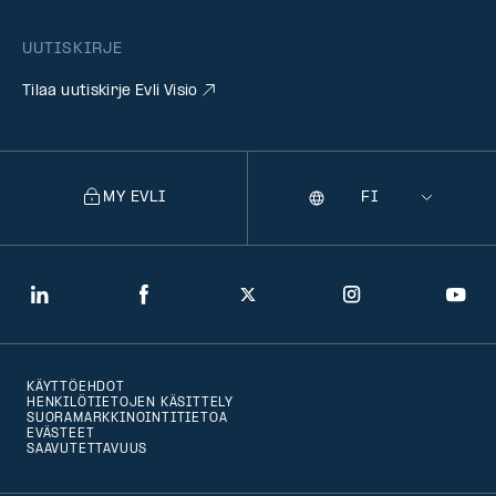
UUTISKIRJE
Tilaa uutiskirje Evli Visio
MY EVLI
Kieli
Selecting
a
language
will
LinkedIn
Facebook
Twitter
Instagram
You
navigate
to
KÄYTTÖEHDOT
that
HENKILÖTIETOJEN KÄSITTELY
SUORAMARKKINOINTITIETOA
version
EVÄSTEET
SAAVUTETTAVUUS
of
the