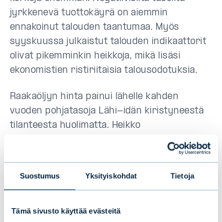
jyrkkenevä tuottokäyrä on aiemmin
ennakoinut talouden taantumaa. Myös
syyskuussa julkaistut talouden indikaattorit
olivat pikemminkin heikkoja, mikä lisäsi
ekonomistien ristiriitaisia talousodotuksia.
Raakaöljyn hinta painui lähelle kahden
vuoden pohjatasoja Lähi-idän kiristyneestä
tilanteesta huolimatta. Heikko
globaalikysyntä ja runsaana jatkuva tarjonta
ylläpitävät raakaöljyn heikkoja hintanäkymiä.
Suostumus
Yksityiskohdat
Tietoja
Kuva: raakaöljyn hinnanlasku on
myötävaikuttanut laskeviin inflaatio-
odotuksiin
Tämä sivusto käyttää evästeitä