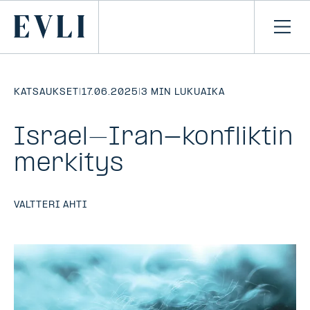
SIIRRY
SISÄLTÖÖN
Primary
Avaa
navi
KATSAUKSET
|
17.06.2025
|
3 MIN LUKUAIKA
Israel–Iran-konfliktin
merkitys
VALTTERI AHTI