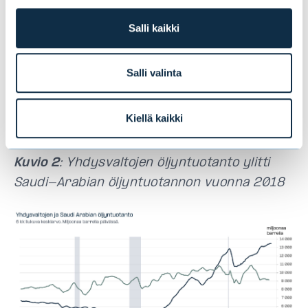
vastaava kustannus on matala ja siten
liuskeöljy reagoi huomattavasti nopeammin
Salli kaikki
öljyn hinnan vaihteluihin, mikä saattaa
tasapainottaa markkinoita. Kun öljyn hinta
Salli valinta
nousee, korkeampien rajakustannusten
liuskeöljykentät käynnistävät tuotannon,
Kiellä kaikki
kunnes markkina tasapainottuu.
Kuvio 2
: Yhdysvaltojen öljyntuotanto ylitti
Saudi-Arabian öljyntuotannon vuonna 2018