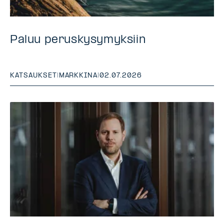
Paluu peruskysymyksiin
KATSAUKSET
|
MARKKINA
|
02.07.2026