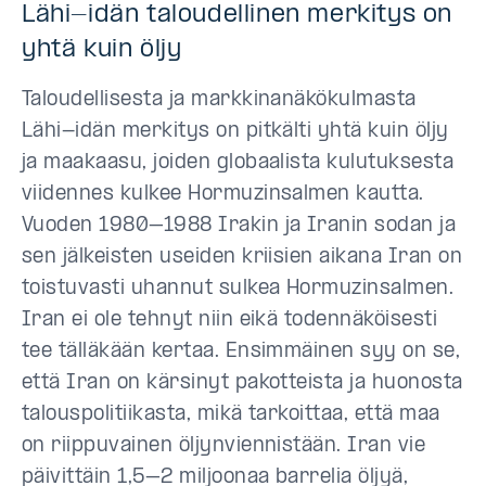
Lähi-idän taloudellinen merkitys on
yhtä kuin öljy
Taloudellisesta ja markkinanäkökulmasta
Lähi-idän merkitys on pitkälti yhtä kuin öljy
ja maakaasu, joiden globaalista kulutuksesta
viidennes kulkee Hormuzinsalmen kautta.
Vuoden 1980–1988 Irakin ja Iranin sodan ja
sen jälkeisten useiden kriisien aikana Iran on
toistuvasti uhannut sulkea Hormuzinsalmen.
Iran ei ole tehnyt niin eikä todennäköisesti
tee tälläkään kertaa. Ensimmäinen syy on se,
että Iran on kärsinyt pakotteista ja huonosta
talouspolitiikasta, mikä tarkoittaa, että maa
on riippuvainen öljynviennistään. Iran vie
päivittäin 1,5–2 miljoonaa barrelia öljyä,