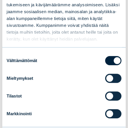
tukemiseen ja kävijämäärämme analysoimiseen. Lisäksi
panosti energiatehokkuuteen ja muihin
jaamme sosiaalisen median, mainosalan ja analytiikka-
energialähteisiin. OPEC teki siis itselleen
alan kumppaneillemme tietoja siitä, miten käytät
tempauksillaan vahinkoa pitkän aikavälin
sivustoamme. Kumppanimme voivat yhdistää näitä
tietoja muihin tietoihin, joita olet antanut heille tai joita on
näkökulmasta.
kerätty, kun olet käyttänyt heidän palvelujaan.
Myös liuskeöljyn vallankumous 2010-luvulla
Suostumuksen
muutti öljymarkkinoita ja karisti entisestään
Välttämättömät
valinta
OPEC-kartellin valtaa öljymarkkinoilla.
Yhdysvalloista tuli liuskeöljyn myötä
Mieltymykset
maailman suurin öljyntuottaja. Liuskeöljy on
myös muuttanut öljymarkkinoiden
Tilastot
dynamiikkaa perustavanlaatuisella tavalla.
Perinteisten öljykenttien osalta kustannus ja
Markkinointi
siten kynnys sulkea tai käynnistää
öljynporaus on korkea. Liuskeöljyn osalta