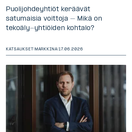
Puolijohdeyhtiöt keräävät
satumaisia voittoja – Mikä on
tekoäly-yhtiöiden kohtalo?
KATSAUKSET
|
MARKKINA
|
17.06.2026