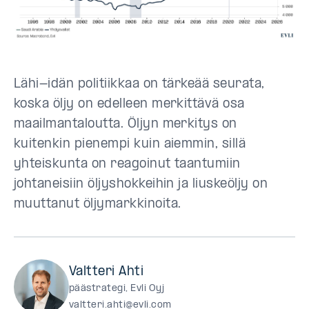
Lähi-idän politiikkaa on tärkeää seurata,
koska öljy on edelleen merkittävä osa
maailmantaloutta. Öljyn merkitys on
kuitenkin pienempi kuin aiemmin, sillä
yhteiskunta on reagoinut taantumiin
johtaneisiin öljyshokkeihin ja liuskeöljy on
muuttanut öljymarkkinoita.
Valtteri Ahti
päästrategi, Evli Oyj
valtteri.ahti@evli.com