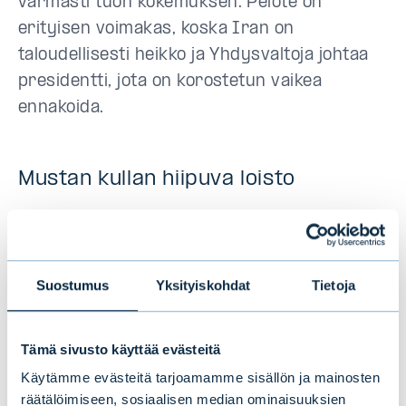
varmasti tuon kokemuksen. Pelote on
erityisen voimakas, koska Iran on
taloudellisesti heikko ja Yhdysvaltoja johtaa
presidentti, jota on korostetun vaikea
ennakoida.
Mustan kullan hiipuva loisto
Toisen maailmansodan jälkeen
maailmantalous oli hyvin öljyvetoinen, kuten
voi todeta katsomalla 1970-luvun
Suostumus
Yksityiskohdat
Tietoja
jenkkirautoja. Majesteettinen rautakausi
päättyi tylysti vuosien 1973 ja 1979
Tämä sivusto käyttää evästeitä
öljyshokkeihin, jotka olivat keskeisessä
Käytämme evästeitä tarjoamamme sisällön ja mainosten
asemassa aikakauden taantumissa ja
räätälöimiseen, sosiaalisen median ominaisuuksien
hinnannousuissa. Kriisin myötä yhteiskunta