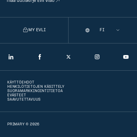
Tilaa uutiskirje Evli Visio
MY EVLI
Kieli
Selecting
a
language
will
LinkedIn
Facebook
Twitter
Instagram
You
navigate
to
KÄYTTÖEHDOT
that
HENKILÖTIETOJEN KÄSITTELY
SUORAMARKKINOINTITIETOA
version
EVÄSTEET
SAAVUTETTAVUUS
of
the
page
PRIMARY © 2026