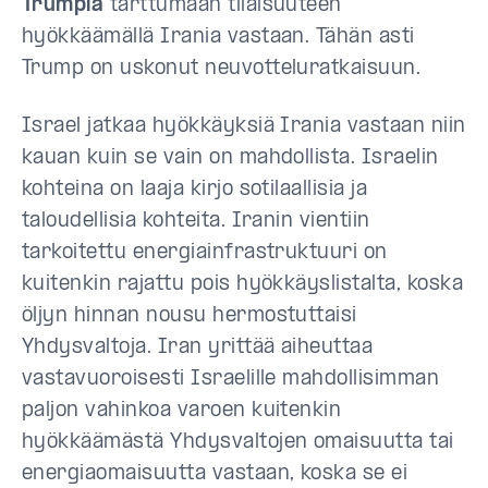
Trumpia
tarttumaan tilaisuuteen
hyökkäämällä Irania vastaan. Tähän asti
Trump on uskonut neuvotteluratkaisuun.
Israel jatkaa hyökkäyksiä Irania vastaan niin
kauan kuin se vain on mahdollista. Israelin
kohteina on laaja kirjo sotilaallisia ja
taloudellisia kohteita. Iranin vientiin
tarkoitettu energiainfrastruktuuri on
kuitenkin rajattu pois hyökkäyslistalta, koska
öljyn hinnan nousu hermostuttaisi
Yhdysvaltoja. Iran yrittää aiheuttaa
vastavuoroisesti Israelille mahdollisimman
paljon vahinkoa varoen kuitenkin
hyökkäämästä Yhdysvaltojen omaisuutta tai
energiaomaisuutta vastaan, koska se ei