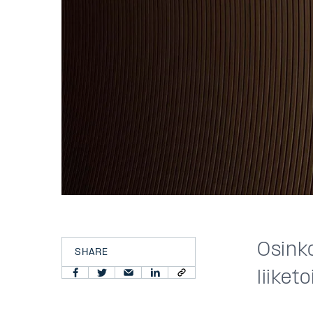
Osink
SHARE
liiket