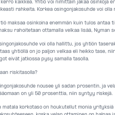
 kerro kaikkea. Yhtiö voi nimittäin jakaa osinkoja
oikeasti rahkeita. Korkea osingonjakosuhde voi olla r
tiö maksaa osinkoina enemmän kuin tulos antaa til
aksu rahoitetaan ottamalla velkaa lisää, Nyman se
singonjakosuhde voi olla hallittu, jos yhtiön taser
taas yhtiöllä on jo paljon velkaa eli heikko tase, nii
got eivät jatkossa pysy samalla tasolla.
llaan riskitasolla?
ingonjakosuhde nousee yli sadan prosentin, ja ve
äomaan on yli 50 prosenttia, niin syntyy riskejä.
 matala korkotaso on houkutellut monia yrityksiä
akosuhteeseen, koska velan ottaminen on halpaa ja