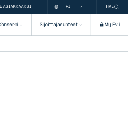
Kieli
E ASIAKKAAKSI
HAE
Konserni
Sijoittajasuhteet
My Evli