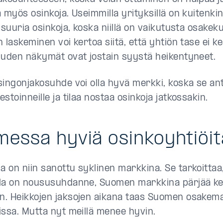
a myös osinkoja. Useimmilla yrityksillä on kuitenk
 suuria osinkoja, koska niillä on vaikutusta osakeku
 laskeminen voi kertoa siitä, että yhtiön tase ei ke
uuden näkymät ovat jostain syystä heikentyneet.
singonjakosuhde voi olla hyvä merkki, koska se ant
stoinneille ja tilaa nostaa osinkoja jatkossakin.
essa hyviä osinkoyhtiöit
 on niin sanottu syklinen markkina. Se tarkoittaa
la on noususuhdanne, Suomen markkina pärjää ke
. Heikkojen jaksojen aikana taas Suomen osakema
issa. Mutta nyt meillä menee hyvin.