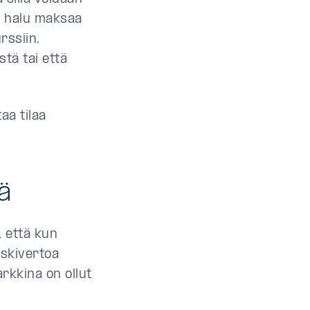
in halu maksaa
rssiin.
stä tai että
aa tilaa
ä
, että kun
skivertoa
rkkina on ollut