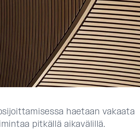
osijoittamisessa haetaan vakaata
oimintaa pitkällä aikavälillä.