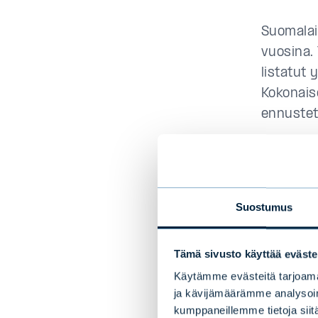
Suomalais
vuosina.
listatut
Kokonais
ennustet
– Korkea
talousalu
senioris
Suostumus
Osinkosij
haeta vo
Tämä sivusto käyttää eväste
liiketoimi
Käytämme evästeitä tarjoama
ja kävijämäärämme analysoim
Mistä tu
kumppaneillemme tietoja siitä