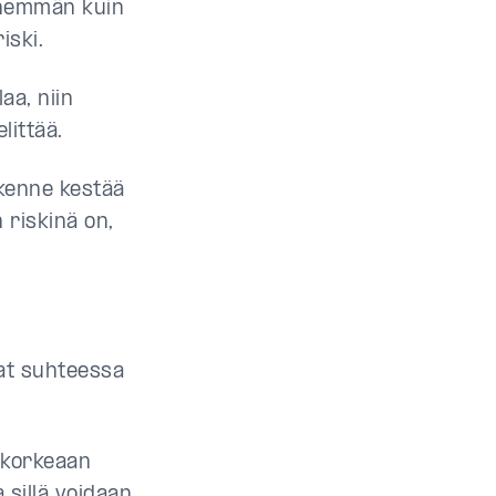
 enemmän kuin
iski.
aa, niin
littää.
akenne kestää
n riskinä on,
lat suhteessa
 korkeaan
 sillä voidaan