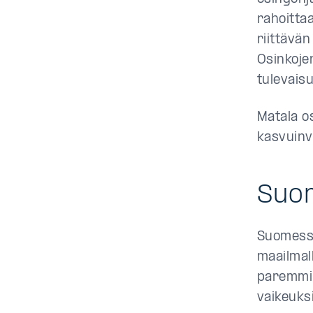
rahoitta
riittävän
Osinkojen
tulevais
Matala o
kasvuinve
Suom
Suomessa
maailmal
paremmin
vaikeuks