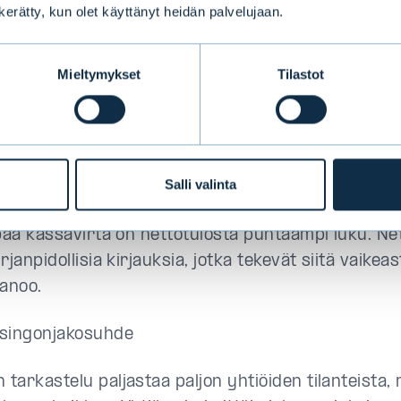
n kerätty, kun olet käyttänyt heidän palvelujaan.
sinkoyhtiö on sellainen, jolla on vahva tase. Se te
taa, jolla pystytään rahoittamaan kasvavien osinko
Mieltymykset
Tilastot
estoinnit, Nyman vastaa.
hottaa tarkastelemaan yhtiöiden vapaata kassavi
htiön kunnosta enemmän kuin raportoitu nettotulo
Salli valinta
kassavirta on raha, joka oikeasti tulee taseeseen 
Vapaa kassavirta on nettotulosta puhtaampi luku. N
kirjanpidollisia kirjauksia, jotka tekevät siitä vaikeas
anoo.
 osingonjakosuhde
 tarkastelu paljastaa paljon yhtiöiden tilanteista,