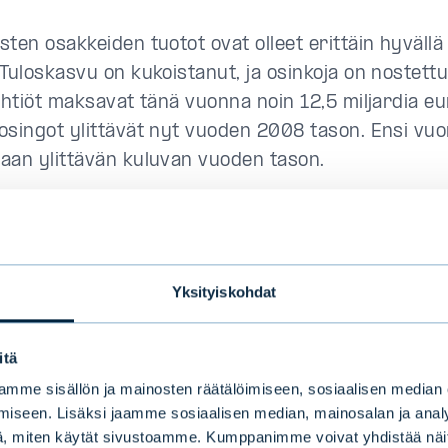
ten osakkeiden tuotot ovat olleet erittäin hyvällä 
 Tuloskasvu on kukoistanut, ja osinkoja on nostett
 yhtiöt maksavat tänä vuonna noin 12,5 miljardia eu
osingot ylittävät nyt vuoden 2008 tason. Ensi vu
aan ylittävän kuluvan vuoden tason.
suhdanne on jatkunut pitkään. Talous on kasvanut ka
eilla. Tällaista tilannetta ei ole ollut pitkään aikaan
alkunhoitaja
Jacob Nyman
.
Yksityiskohdat
oittaminen on eräänlaista konservatiivista sijoittam
imakkaan kasvun yhtiöitä, vaan vakaata ja ennust
itä
ntaa pitkällä aikavälillä.
mme sisällön ja mainosten räätälöimiseen, sosiaalisen median
iseen. Lisäksi jaamme sosiaalisen median, mainosalan ja analy
nnistaa hyvän osinkoyhtiön?
, miten käytät sivustoamme. Kumppanimme voivat yhdistää näitä t