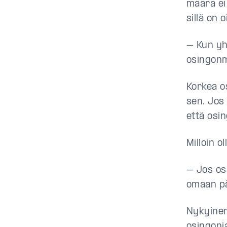
määrä ei
sillä on 
– Kun yh
osingonm
Korkea o
sen. Jos 
että osin
Milloin o
– Jos os
omaan pä
Nykyinen
osingonj