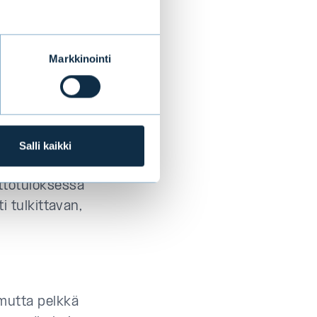
kee kasvavaa
jen lisäksi
Markkinointi
rtaa, koska se
s.
Salli kaikki
tai yrityksen
ettotuloksessa
ti tulkittavan,
 mutta pelkkä