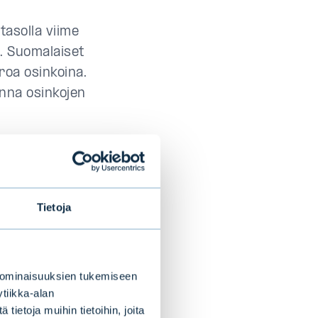
tasolla viime
u. Suomalaiset
roa osinkoina.
onna osinkojen
ikilla isoilla
, sanoo Evlin
Tietoja
ista. Siinä ei
ettavaa
 ominaisuuksien tukemiseen
tiikka-alan
ietoja muihin tietoihin, joita