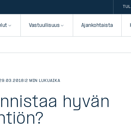
TUL
elut
Vastuullisuus
Ajankohtaista
29.03.2018
|
2 MIN LUKUAIKA
unnistaa hyvän
htiön?