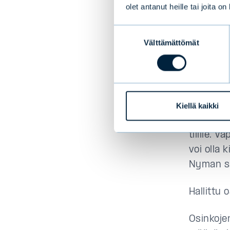
olet antanut heille tai joita o
– Hyvä o
Suostumuksen
kassavir
Välttämättömät
valinta
myös inv
Nyman ke
kertoo y
Kiellä kaikki
– Vapaa 
tilille. 
voi olla 
Nyman s
Hallittu
Osinkojen