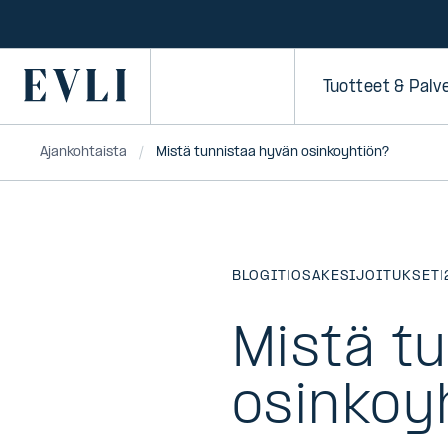
SIIRRY
SISÄLTÖÖN
Primary
Tuotteet & Palv
Ajankohtaista
Mistä tunnistaa hyvän osinkoyhtiön?
BLOGIT
|
OSAKESIJOITUKSET
|
Mistä t
osinkoy