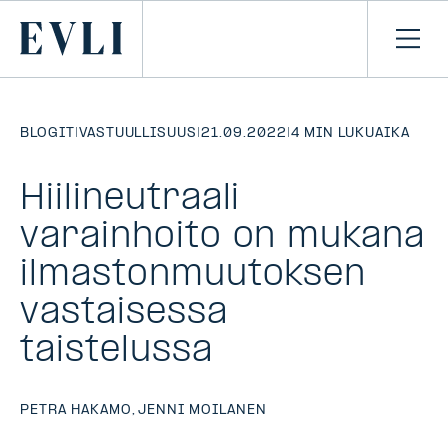
SIIRRY
SISÄLTÖÖN
Primary
Avaa
navi
BLOGIT
|
VASTUULLISUUS
|
21.09.2022
|
4 MIN LUKUAIKA
Hiilineutraali
varainhoito on mukana
ilmastonmuutoksen
vastaisessa
taistelussa
PETRA HAKAMO
,
JENNI MOILANEN