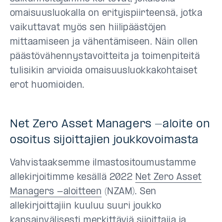
omaisuusluokalla on erityispiirteensä, jotka
vaikuttavat myös sen hiilipäästöjen
mittaamiseen ja vähentämiseen. Näin ollen
päästövähennystavoitteita ja toimenpiteitä
tulisikin arvioida omaisuusluokkakohtaiset
erot huomioiden.
Net Zero Asset Managers -aloite on
osoitus sijoittajien joukkovoimasta
Vahvistaaksemme ilmastositoumustamme
allekirjoitimme kesällä 2022
Net Zero Asset
Managers -aloitteen
(NZAM). Sen
allekirjoittajiin kuuluu suuri joukko
kansainvälisesti merkittäviä sijoittajia ja