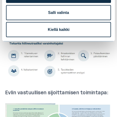
ympäristövaikutukset ja kehittämään
Salli valinta
toimintaamme edelleen.
Evlin tiekartta kohti hiilineutraaliutta:
Kiellä kaikki
Evlin vastuullisen sijoittamisen toimintapa: