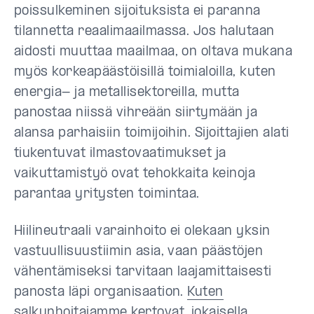
poissulkeminen sijoituksista ei paranna
tilannetta reaalimaailmassa. Jos halutaan
aidosti muuttaa maailmaa, on oltava mukana
myös korkeapäästöisillä toimialoilla, kuten
energia- ja metallisektoreilla, mutta
panostaa niissä vihreään siirtymään ja
alansa parhaisiin toimijoihin. Sijoittajien alati
tiukentuvat ilmastovaatimukset ja
vaikuttamistyö ovat tehokkaita keinoja
parantaa yritysten toimintaa.
Hiilineutraali varainhoito ei olekaan yksin
vastuullisuustiimin asia, vaan päästöjen
vähentämiseksi tarvitaan laajamittaisesti
panosta läpi organisaation.
Kuten
salkunhoitajamme kertovat
, jokaisella