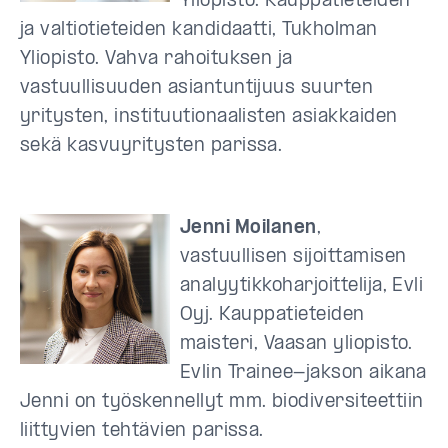
Yliopisto. Kauppatieteiden
ja valtiotieteiden kandidaatti, Tukholman
Yliopisto. Vahva rahoituksen ja
vastuullisuuden asiantuntijuus suurten
yritysten, instituutionaalisten asiakkaiden
sekä kasvuyritysten parissa.
Jenni Moilanen
,
vastuullisen sijoittamisen
analyytikkoharjoittelija, Evli
Oyj. Kauppatieteiden
maisteri, Vaasan yliopisto.
Evlin Trainee-jakson aikana
Jenni on työskennellyt mm. biodiversiteettiin
liittyvien tehtävien parissa.