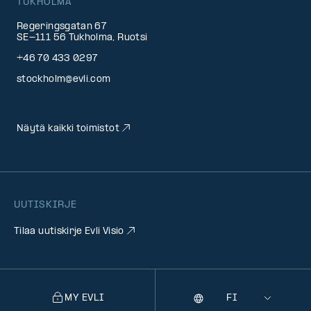
TUKHOLMA
Regeringsgatan 67
SE-111 56 Tukholma, Ruotsi
+46 70 433 0297
stockholm@evli.com
Näytä kaikki toimistot
UUTISKIRJE
Tilaa uutiskirje Evli Visio
MY EVLI
Kieli
Selecting