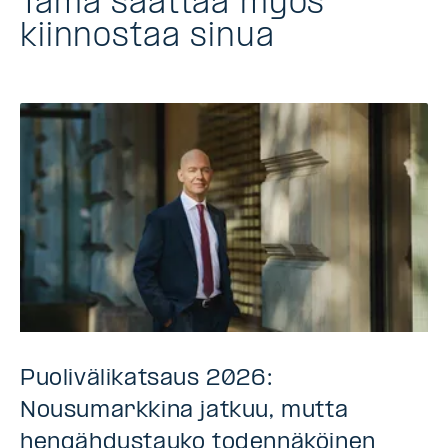
Tämä saattaa myös
kiinnostaa sinua
Puolivälikatsaus 2026:
Nousumarkkina jatkuu, mutta
hengähdystauko todennäköinen