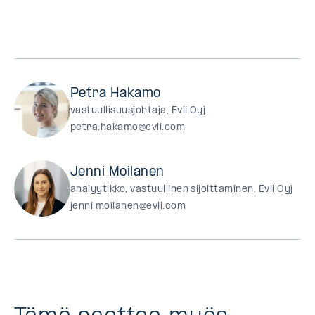
Petra Hakamo
vastuullisuusjohtaja, Evli Oyj
petra.hakamo@evli.com
Jenni Moilanen
analyytikko, vastuullinen sijoittaminen, Evli Oyj
jenni.moilanen@evli.com