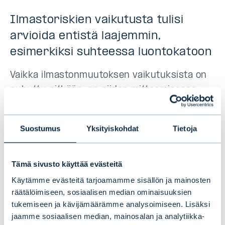
Ilmastoriskien vaikutusta tulisi
arvioida entistä laajemmin,
esimerkiksi suhteessa luontokatoon
Vaikka ilmastonmuutoksen vaikutuksista on
puhuttu pitkään, on niiden mittaamisessa
ollut haasteita. Ilmastonmuutoksen
kiihdyttäessä luontokatoa entisestään
Suostumus
Yksityiskohdat
Tietoja
sijoittajien tulisi pyrkiä arvioimaan
ilmastoriskien laajempia vaikutuksia
esimerkiksi vesistöihin ja kriittisiin maa-
Tämä sivusto käyttää evästeitä
alueisiin. Koska yli puolet maailman
Käytämme evästeitä tarjoamamme sisällön ja mainosten
bruttokansantuotosta on joko kohtalaisesti
räätälöimiseen, sosiaalisen median ominaisuuksien
tukemiseen ja kävijämäärämme analysoimiseen. Lisäksi
tai vahvasti riippuvainen luonnosta ja sen
jaamme sosiaalisen median, mainosalan ja analytiikka-
tarjoamista palveluista, on luonnon