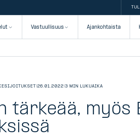
TUL
elut
Vastuullisuus
Ajankohtaista
KESIJOITUKSET
|
26.01.2022
|
3 MIN LUKUAIKA
n tärkeää, myös
ksissä