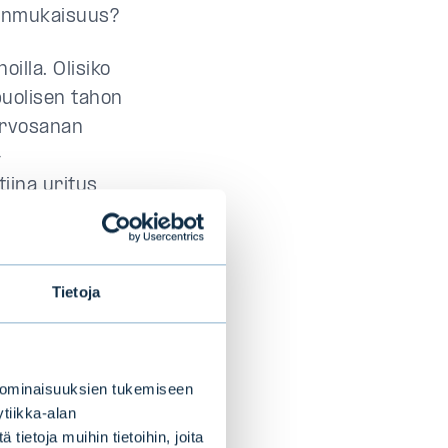
hdonmukaisuus?
illa. Olisiko
puolisen tahon
 arvosanan
-
tiina yritys
ilpailijoihinsa.
Tietoja
tä kerro
jan mallin mukaan
 ominaisuuksien tukemiseen
ta sijoittajalle
tiikka-alan
istiriita, riski,
ietoja muihin tietoihin, joita