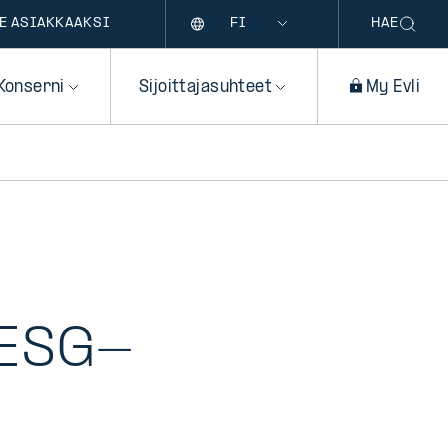
Kieli
E ASIAKKAAKSI
HAE
Konserni
Sijoittajasuhteet
My Evli
 ESG-