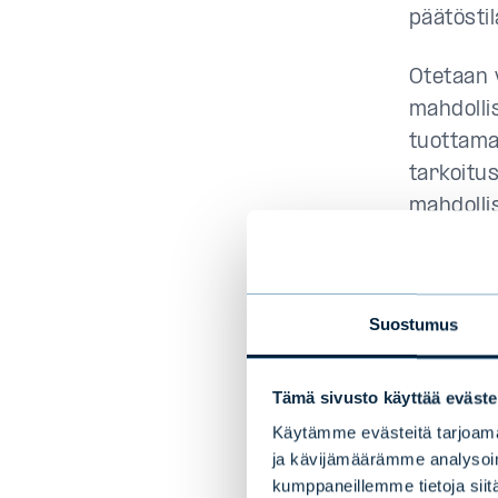
päätösti
Otetaan 
mahdolli
tuottamal
tarkoitus
mahdollis
niille on
Helppo
Suostumus
Sijoitta
Tämä sivusto käyttää eväste
yksittäis
Käytämme evästeitä tarjoama
pärjätä o
ja kävijämäärämme analysoim
toimiala 
kumppaneillemme tietoja siitä