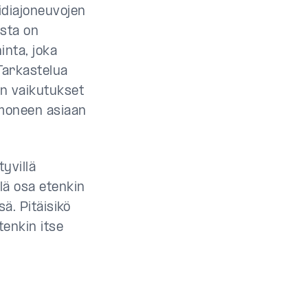
idiajoneuvojen
ista on
inta, joka
Tarkastelua
ien vaikutukset
 moneen asiaan
yvillä
llä osa etenkin
sä. Pitäisikö
tenkin itse