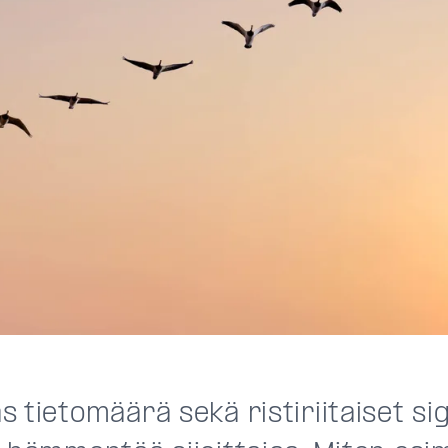
 tietomäärä sekä ristiriitaiset sig