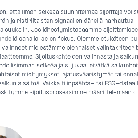
on, että ilman selkeää suunnitelmaa sijoittaja voi 
än ja ristiriitaisten signaalien äärellä harhautua
aisuuksiin. Jos lähestymistapaamme sijoittamiseen
 yhdellä sanalla, se on fokus. Olemme etukäteen pu
 valinneet mielestämme olennaiset valintakriteeri
iaatteemme.
Sijoituskohteiden valinnasta ja salk
hdollisimman selkeää ja sujuvaa, eivätkä salkunhoi
ohtaiset mieltymykset, ajatusvääristymät tai enna
alkun sisältöä. Vaikka tilinpäätös- tai ESG-dataa 
keskitymme sijoitusprosessimme määrittelemään o