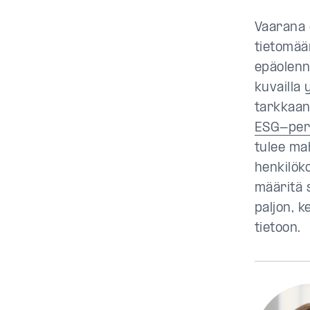
Vaarana 
tietomäär
epäolenn
kuvailla
tarkkaan
ESG-per
tulee ma
henkilök
määritä s
paljon, 
tietoon.