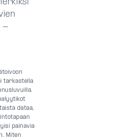
merkiksi
vien
M -
pätoivoon
i tarkastella
nusluvuilla.
nalyytikot
taista dataa,
lintotapaan
yisi painavia
n. Miten