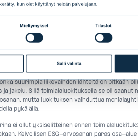
llisuus painottuu luokittelijan mallissa tavalla, joka
n kerätty, kun olet käyttänyt heidän palvelujaan.
an lähestymistapaan.
Mieltymykset
Tilastot
tiö voi siirtyä luokittelijan kirjoissa toimialaluoka
minnan fokus vuosien varrella tarpeeksi muuttuu.
aitsi vertailuryhmä, todennäköisesti myös luokittel
SG-riskejä ja -mahdollisuuksia uudella toimialalla 
Salli valinta
sana voi vaihtua huonoksi tai huono hyväksi, vai
sa ei olisi tapahtunut dramaattista muutosta. Näin
 jonka suurimpia liikevaihdon lähteitä on pitkään ol
 ja jakelu. Sillä toimialaluokituksella se oli saanu
sanan, mutta luokituksen vaihduttua monialayhti
della pykälällä.
rina ei ollut yksiselitteinen ennen toimialaluokitu
kaan. Kelvollisen ESG-arvosanan paras osa-alue 