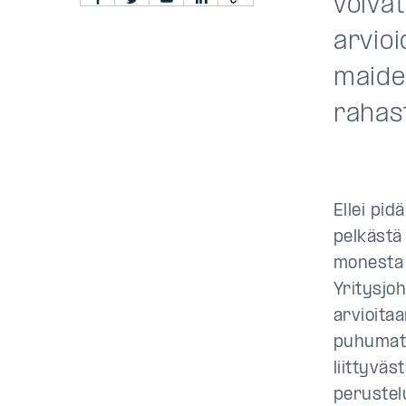
voivat
arvioi
maiden
rahas
Ellei pid
pelkästä 
monesta n
Yritysjo
arvioitaa
puhumatt
liittyväs
perustel