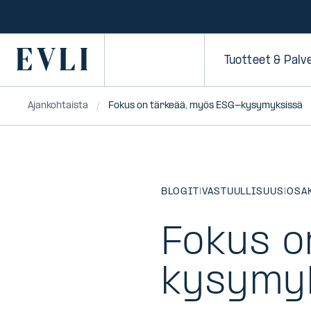
SIIRRY
SISÄLTÖÖN
Primary
Tuotteet & Palv
Ajankohtaista
Fokus on tärkeää, myös ESG-kysymyksissä
BLOGIT
|
VASTUULLISUUS
|
OSA
Fokus o
kysymy