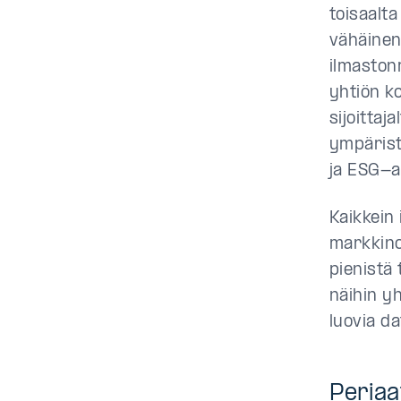
toisaalt
vähäinen
ilmaston
yhtiön k
sijoittaj
ympärist
ja ESG-a
Kaikkein
markkinoi
pienistä 
näihin yh
luovia d
Periaa