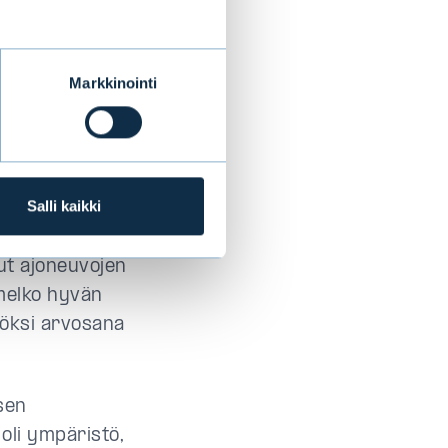
 ei sovi
Markkinointi
sta toiseen, kun
 Sen seurauksena
umalli, jolla
arvioidaan. Hyvä
Salli kaikki
kka yhtiön
 kävi hiljattain
lut ajoneuvojen
t melko hyvän
öksi arvosana
ksen
oli ympäristö,