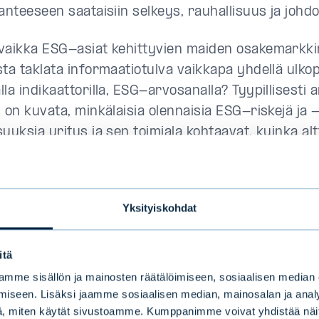
lanteeseen saataisiin selkeys, rauhallisuus ja jo
vaikka ESG-asiat kehittyvien maiden osakemarkkino
sta taklata informaatiotulva vaikkapa yhdellä ulko
la indikaattorilla, ESG-arvosanalla? Tyypillisesti
 on kuvata, minkälaisia olennaisia ESG-riskejä ja 
uuksia yritys ja sen toimiala kohtaavat, kuinka alt
 ja kuinka hyvin se niitä hallinnoi ‒ myös suhteessa k
jen ratkaisujen harha
Yksityiskohdat
jan kannalta ESG-arvosana ei kuitenkaan välttämät
itä
estä yhtiöstä koko kuvaa. Yhtiö saattaa luokitteli
mme sisällön ja mainosten räätälöimiseen, sosiaalisen median
malla toimialallaan vastuullisuusasioissa hyvin, mut
iseen. Lisäksi jaamme sosiaalisen median, mainosalan ja analy
itsessään voi olla ongelma. Voi myös olla, että tietty r
, miten käytät sivustoamme. Kumppanimme voivat yhdistää näitä t