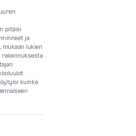
suuren
 pitäisi
nninneet ja
t, mukaan lukien
un rakennuksesta
tajan
kkoluulot
löytyisi kuinka
lennaiseen