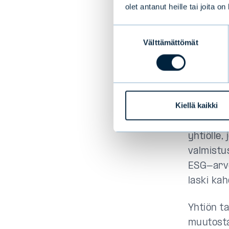
tai mahdo
olet antanut heille tai joita o
sijoittaj
Suostumuksen
Välttämättömät
valinta
Joskus yh
liiketoi
vaihtuu p
yhtiön E
Kiellä kaikki
ESG-arvo
toiminnas
yhtiölle,
valmistus
ESG-arvo
laski kah
Yhtiön ta
muutosta