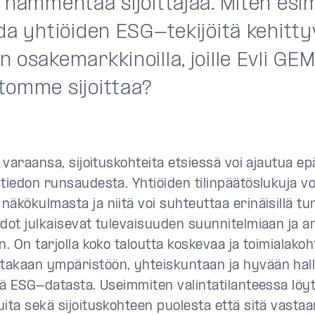
 hämmentää sijoittajaa. Miten esi
da yhtiöiden ESG-tekijöitä kehitty
 osakemarkkinoilla, joille Evli GE
tomme sijoittaa?
ä varaansa, sijoituskohteita etsiessä voi ajautua e
tiedon runsaudesta. Yhtiöiden tilinpäätöslukuja vo
äkökulmasta ja niitä voi suhteuttaa erinäisillä tun
hdot julkaisevat tulevaisuuden suunnitelmiaan ja a
n. On tarjolla koko taloutta koskevaa ja toimialakoh
akaan ympäristöön, yhteiskuntaan ja hyvään hal
tä ESG-datasta. Useimmiten valintatilanteessa löyt
uita sekä sijoituskohteen puolesta että sitä vastaa