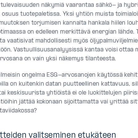
a tulevaisuuden näkymiä vaarantaa sähkö- ja hybr
 osuus tuotepaletissa. Yksi yhtiön muista toimialo
muutoksen torjumisen kannalta hankala hiilen louh
otimaassa on edelleen merkittävä energian lähde. 
alta vaatisivat mahdollisesti myös öljypalmuviljelm
öön. Vastuullisuusanalyysissä kantaa voisi ottaa
rvosana on vain yksi näkemys tilanteesta.
 ilmeisin ongelma ESG-arvosanojen käytössä kehitt
lla on kuitenkin datan puutteellinen kattavuus, si
tai keskisuurista yhtiöistä ei ole luokittelujen piiris
tiöihin jättää kokonaan sijoittamatta vai yrittää sit
ataviidakossa?
tteiden valitseminen etukäteen