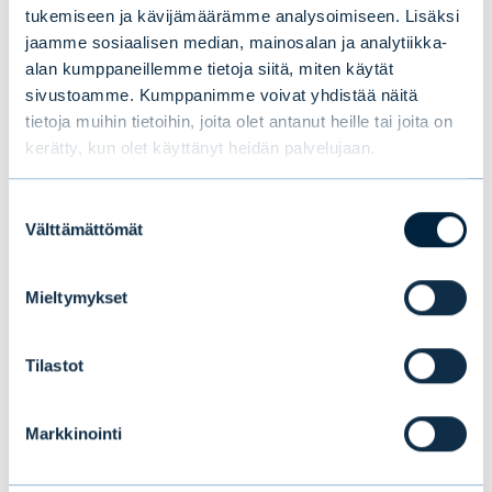
tukemiseen ja kävijämäärämme analysoimiseen. Lisäksi
jaamme sosiaalisen median, mainosalan ja analytiikka-
Puolivälikatsaus 2026:
alan kumppaneillemme tietoja siitä, miten käytät
Nousumarkkina jatkuu, mutta
sivustoamme. Kumppanimme voivat yhdistää näitä
hengähdystauko todennäköinen
tietoja muihin tietoihin, joita olet antanut heille tai joita on
kerätty, kun olet käyttänyt heidän palvelujaan.
BLOGIT
|
MARKKINA
|
17.06.2026
Suostumuksen
Välttämättömät
valinta
Mieltymykset
Tilastot
Markkinointi