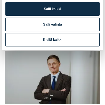
Salli kaikki
Mitä yksityisasiakkaat odottavat nyt
varainhoitajalta?
Salli valinta
BLOGIT
|
IHMISET
|
15.06.2026
Kiellä kaikki