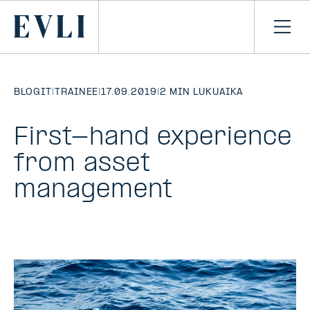
SIIRRY
SISÄLTÖÖN
Primary
Avaa
navi
BLOGIT
|
TRAINEE
|
17.09.2019
|
2 MIN LUKUAIKA
First-hand experience
from asset
management