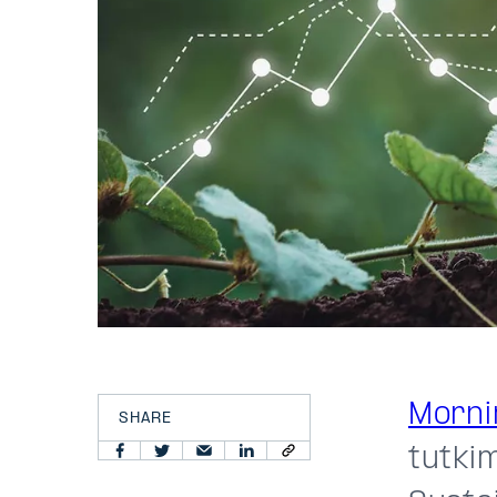
Morni
SHARE
tutki