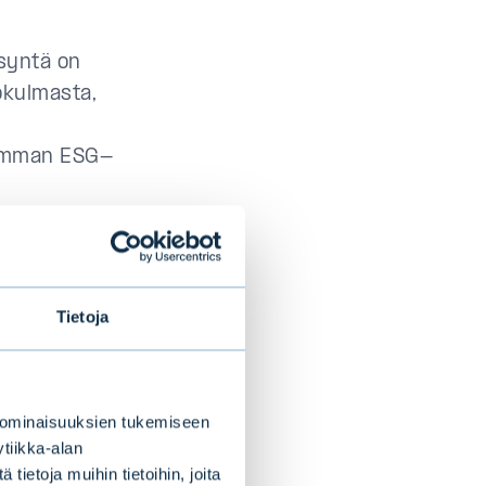
syntä on
ökulmasta,
remman ESG-
akkeiden
keampia ESG-
Tietoja
keat ja
aa tuottoa.
 ominaisuuksien tukemiseen
tiikka-alan
a ESG:tä
ietoja muihin tietoihin, joita