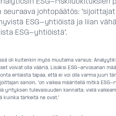
nalyticsin ESG-riskiluokituksien 
n seuraava johtopäätös: ”sijoittaj
 hyvistä ESG-yhtiöistä ja liian väh
ista ESG-yhtiöistä”.
ssä oli kuitenkin myös muutama varaus: Analyytik
set voivat olla vääriä. Lisäksi ESG-arvosanan mää
onta erilaista tapaa, että ei voi olla varma juuri t
rjoittajan sanoin, ”on vaikea määritellä mitkä ESG-r
iä yrityksen tulevaisuuden kannalta; vielä vaikea
ä kuinka tärkeitä ne ovat.”