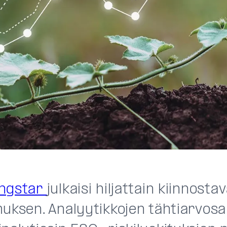
ngstar
julkaisi hiljattain kiinnost
muksen. Analyytikkojen tähtiarvosa