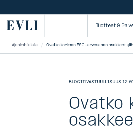
SIIRRY
SISÄLTÖÖN
Primary
Tuotteet & Palv
Ajankohtaista
Ovatko korkean ESG-arvosanan osakkeet ylihi
BLOGIT
|
VASTUULLISUUS
|
12.0
Ovatko 
osakkeet