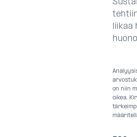
Sustai
tehtii
liikaa
huono
Analyysi
arvostuk
on niin m
oikea. Ki
tärkeimp
määritell