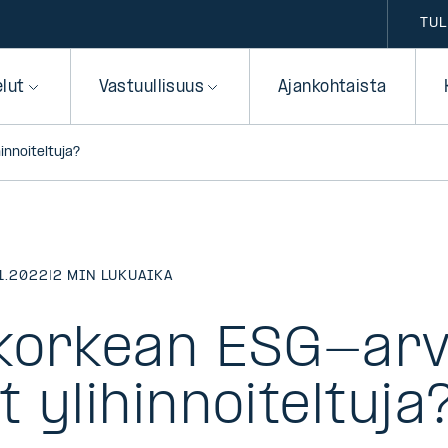
TUL
elut
Vastuullisuus
Ajankohtaista
nnoiteltuja?
1.2022
|
2 MIN LUKUAIKA
korkean ESG-ar
 ylihinnoiteltuja