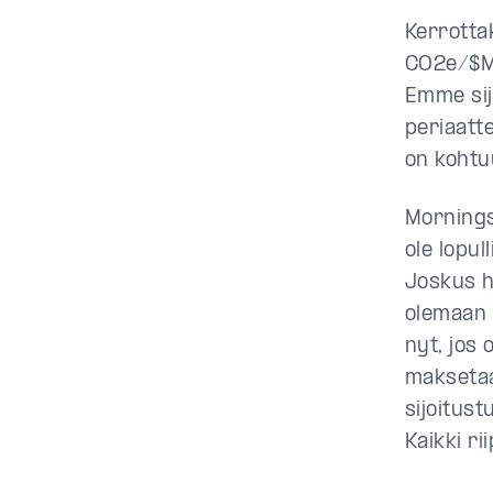
Kerrottak
CO2e/$M 
Emme sij
periaatt
on kohtuu
Mornings
ole lopul
Joskus h
olemaan 
nyt, jos
maksetaan
sijoitust
Kaikki r