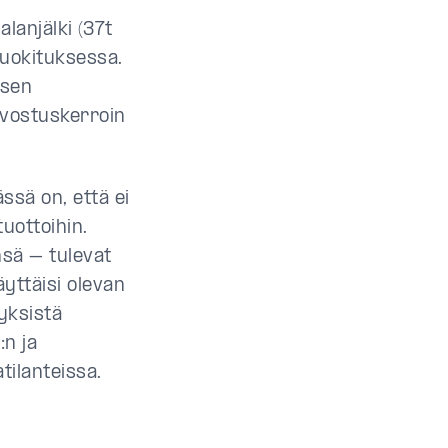
alanjälki (37t
uokituksessa.
ksen
rvostuskerroin
ssä on, että ei
tuottoihin.
sä – tulevat
yttäisi olevan
yksistä
:n ja
tilanteissa.