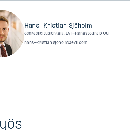
Hans-Kristian Sjöholm
osakesijoitusjohtaja, Evli-Rahastoyhtiö Oy
hans-kristian.sjoholm@evli.com
myös