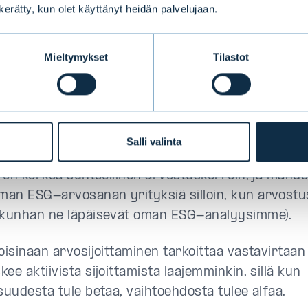
 tavalla
n kerätty, kun olet käyttänyt heidän palvelujaan.
ilma -rahaston
näkemys on, että ulkopuolisten toi
Mieltymykset
Tilastot
siin luottamisen sijaan kannattaa suosia sisäistä 
injassa rahaston sijoitusstrategian ja tuottoajurie
amme on sijoittaa laatuosakkeisiin, jotka vastaava
tämme ja joilla on matalat suhteelliset arvostusker
Salli valinta
trategiamme välttää korkean ESG-arvosanan osakke
ä on korkea suhteellinen arvostuskerroin, ja mahdol
an ESG-arvosanan yrityksiä silloin, kun arvostu
(kunhan ne läpäisevät oman
ESG-analyysimme
).
oisinaan arvosijoittaminen tarkoittaa vastavirtaan
ee aktiivista sijoittamista laajemminkin, sillä kun
suudesta tule betaa, vaihtoehdosta tulee alfaa.