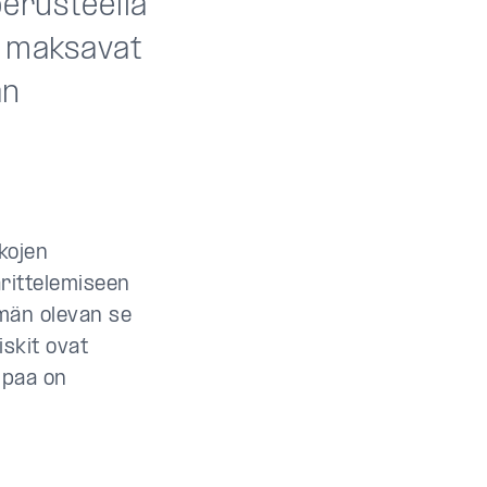
perusteella
at maksavat
än
kojen
rittelemiseen
ämän olevan se
iskit ovat
mpaa on