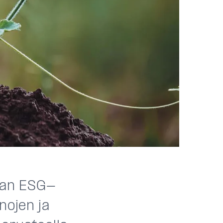
avan ESG-
nojen ja