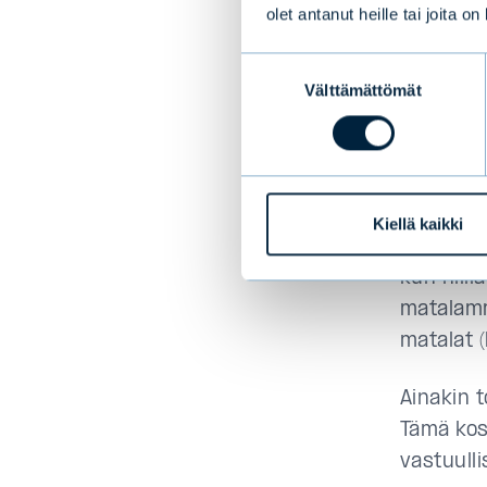
omalla
olet antanut heille tai joita o
Evli Maa
Suostumuksen
Välttämättömät
valinta
luokituk
joka on l
Strategi
kriteerei
Kiellä kaikki
sanoen s
kun niill
matalamm
matalat 
Ainakin t
Tämä kosk
vastuulli