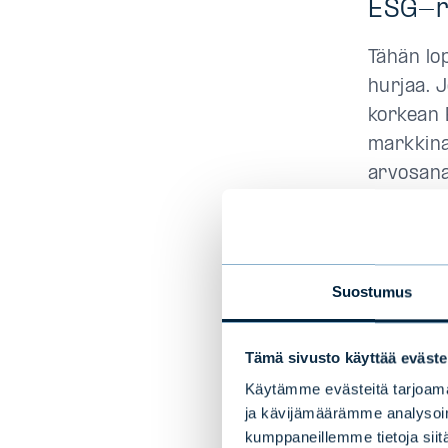
ESG-r
Tähän lo
hurjaa. 
korkean 
markkin
arvosana
Ennemmin
tasapaino
korkeamp
Suostumus
arvosano
markkinao
Tämä sivusto käyttää eväste
Käytämme evästeitä tarjoama
ja kävijämäärämme analysoim
Evli M
kumppaneillemme tietoja siitä