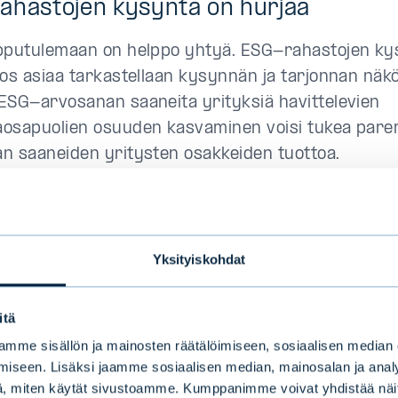
ahastojen kysyntä on hurjaa
pputulemaan on helppo yhtyä. ESG-rahastojen ky
Jos asiaa tarkastellaan kysynnän ja tarjonnan näk
ESG-arvosanan saaneita yrityksiä havittelevien
aosapuolien osuuden kasvaminen voisi tukea pa
n saaneiden yritysten osakkeiden tuottoa.
 tai myöhemmin ESG-sijoittamisen suosio löytää
pisteen, joka heijastaa korkeasti luokiteltujen os
aa kysyntää. Kun näin käy,
ceteris paribus
, kor
Yksityiskohdat
ja saavien osakkeiden hinnat ovat suhteellisen kor
sapuolien tulisi odottaa niiltä jatkossa alhaisemp
itä
mme sisällön ja mainosten räätälöimiseen, sosiaalisen median
iseen. Lisäksi jaamme sosiaalisen median, mainosalan ja analy
aailma: Suhteellinen arvonmääritys j
, miten käytät sivustoamme. Kumppanimme voivat yhdistää näitä t