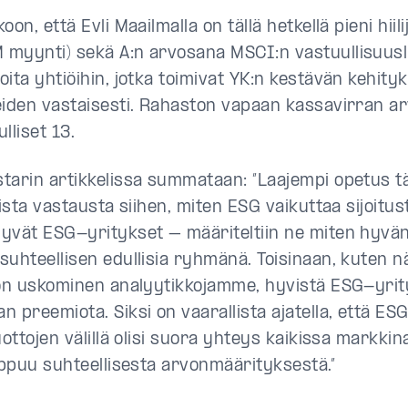
oon, että Evli Maailmalla on tällä hetkellä pieni hiilij
myynti) sekä A:n arvosana MSCI:n vastuullisuusl
oita yhtiöihin, jotka toimivat YK:n kestävän kehity
eiden vastaisesti. Rahaston vapaan kassavirran a
lliset 13.
tarin artikkelissa summataan: ”Laajempi opetus tä
lista vastausta siihen, miten ESG vaikuttaa sijoitus
yvät ESG-yritykset – määriteltiin ne miten hyvän
suhteellisen edullisia ryhmänä. Toisinaan, kuten nä
 on uskominen analyytikkojamme, hyvistä ESG-yrit
 preemiota. Siksi on vaarallista ajatella, että ESG
uottojen välillä olisi suora yhteys kaikissa markkina
iippuu suhteellisesta arvonmäärityksestä.”