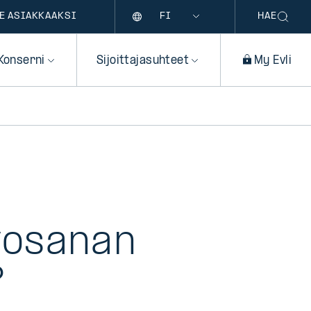
Kieli
E ASIAKKAAKSI
HAE
Konserni
Sijoittajasuhteet
My Evli
vosanan
?